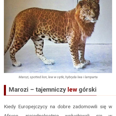
Marozi, spotted lion, lew w cętki, hybryda lwa i lamparta
Marozi – tajemniczy
lew
górski
Kiedy Europejczycy na dobre zadomowili się w
Afryce, niejednokrotnie wsłuchiwali się w