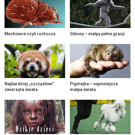
Mechowce czyli roztocza
Gibony – małpy pełne gracji
Najbardziej „szczęśliwe”
Pigmejka – najmniejsza
zwierzęta świata
małpa świata.