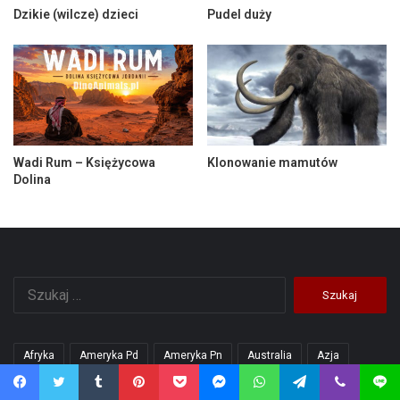
Dzikie (wilcze) dzieci
Pudel duży
Wadi Rum – Księżycowa
Klonowanie mamutów
Dolina
Szukaj:
Afryka
Ameryka Pd
Ameryka Pn
Australia
Azja
Blogi
Człowiek
Dinozaury
Dinozaury drapieżne
Facebook
Twitter
Tumblr
Pinterest
Pocket
Messenger
WhatsApp
Telegram
Viber
Line