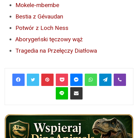
Mokele-mbembe
Bestia z Gévaudan
Potwór z Loch Ness
Aborygeński tęczowy wąż
Tragedia na Przełęczy Diatłowa
Pinterest
Pocket
Messenger
WhatsApp
Telegram
Viber
Line
Share via Email