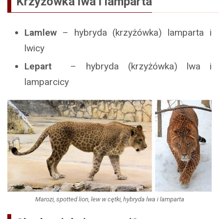
Krzyżówka lwa i lamparta
Lamlew
– hybryda (krzyżówka) lamparta i
lwicy
Lepart
– hybryda (krzyżówka) lwa i
lamparcicy
Marozi, spotted lion, lew w cętki, hybryda lwa i lamparta