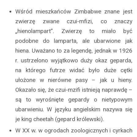
Wśród mieszkańców Zimbabwe znane jest
zwierzę zwane czui-mfizi, co znaczy
„hienolampart”. Zwierzę to miało być
podobne do lamparta, ale ubarwione jak
hiena. Uważano to za legendę, jednak w 1926
r. ustrzelono wyjątkowo duży okaz geparda,
na którego futrze widać było duże cętki
ułożone w nierówne pasy – jak u hieny.
Okazało się, że czui-mzifi istnieją naprawdę –
są to wyrośnięte gepardy o nietypowym
ubarwieniu. W języku angielskim nazywa się
je king cheetah (gepard królewski).
W XX w. w ogrodach zoologicznych i cyrkach