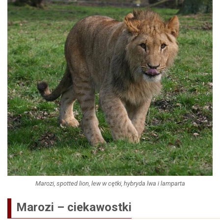
Marozi, spotted lion, lew w cętki, hybryda lwa i lamparta
Marozi – ciekawostki