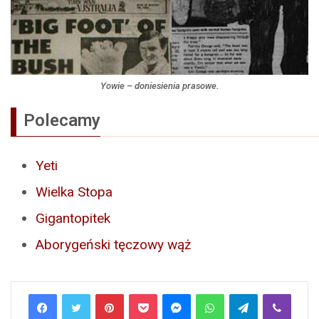
Yowie – doniesienia prasowe.
Polecamy
Yeti
Wielka Stopa
Gigantopitek
Aborygeński tęczowy wąż
Pinterest
Pocket
Messenger
WhatsApp
Telegram
Viber