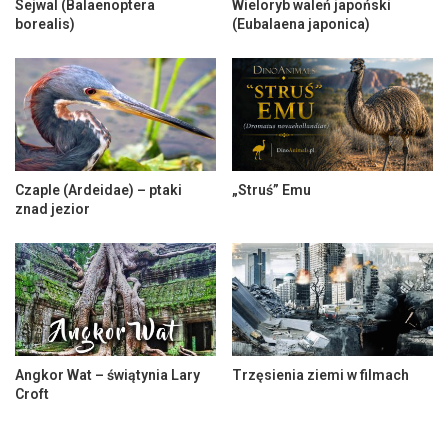
Sejwal (Balaenoptera
Wieloryb waleń japoński
borealis)
(Eubalaena japonica)
Czaple (Ardeidae) – ptaki
„Struś” Emu
znad jezior
Angkor Wat – świątynia Lary
Trzęsienia ziemi w filmach
Croft