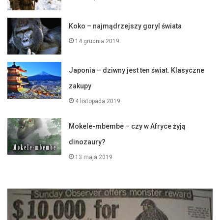
Koko – najmądrzejszy goryl świata
14 grudnia 2019
Japonia – dziwny jest ten świat. Klasyczne
zakupy
4 listopada 2019
Mokele-mbembe – czy w Afryce żyją
dinozaury?
13 maja 2019