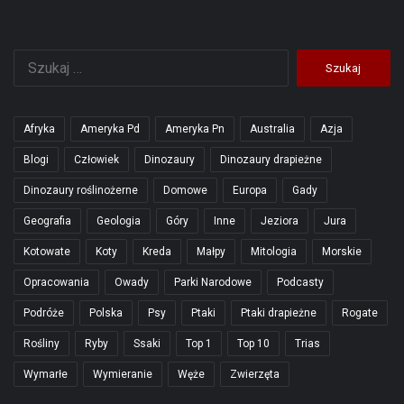
Szukaj:
Afryka
Ameryka Pd
Ameryka Pn
Australia
Azja
Blogi
Człowiek
Dinozaury
Dinozaury drapieżne
Dinozaury roślinożerne
Domowe
Europa
Gady
Geografia
Geologia
Góry
Inne
Jeziora
Jura
Kotowate
Koty
Kreda
Małpy
Mitologia
Morskie
Opracowania
Owady
Parki Narodowe
Podcasty
Podróże
Polska
Psy
Ptaki
Ptaki drapieżne
Rogate
Rośliny
Ryby
Ssaki
Top 1
Top 10
Trias
Wymarłe
Wymieranie
Węże
Zwierzęta