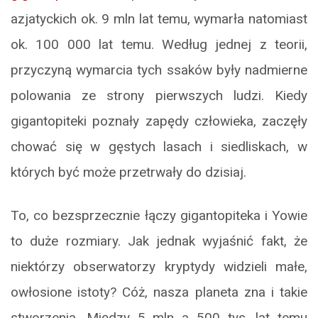
azjatyckich ok. 9 mln lat temu, wymarła natomiast
ok. 100 000 lat temu. Według jednej z teorii,
przyczyną wymarcia tych ssaków były nadmierne
polowania ze strony pierwszych ludzi. Kiedy
gigantopiteki poznały zapędy człowieka, zaczęły
chować się w gęstych lasach i siedliskach, w
których być może przetrwały do dzisiaj.
To, co bezsprzecznie łączy gigantopiteka i Yowie
to duże rozmiary. Jak jednak wyjaśnić fakt, że
niektórzy obserwatorzy kryptydy widzieli małe,
owłosione istoty? Cóż, nasza planeta zna i takie
stworzenia. Między 5 mln a 500 tys. lat temu