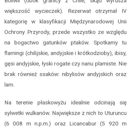
Boliwii (obok granicy z Chile, skąd wyrusza
większość wycieczek). Rezerwat otrzymał IV
kategorię w klasyfikacji Międzynarodowej Unii
Ochrony Przyrody, przede wszystko ze względu
na bogactwo gatunków ptaków. Spotkamy tu
flamingi (chilijskie, andyjskie i krótkodzioby), ibisy,
gęsi andyjskie, łyski rogate czy nanu plamiste. Nie
brak również ssaków: nibylisów andyjskich oraz
lam.
Na terenie płaskowyżu idealnie odcinają się
sylwetki wulkanów. Największe z nich to Uturuncu
(6 008 m n.p.m.) oraz Licancabur (5 920 m