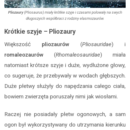
Pliozaury
(
Pliosaurus
) miały krótkie szyje i czasami polowały na swych
długoszyich współbraci z rodziny elasmozaurów.
Krótkie szyje – Pliozaury
Większość
pliozaurów
(
Pliosauridae
) i
romaleozaurów
(
Rhomaleosauridae
) miała
natomiast krótsze szyje i duże, wydłużone głowy,
co sugeruje, że przebywały w wodach głębszych.
Duże płetwy służyły do napędzania całego ciała,
bowiem zwierzęta poruszały nimi jak wiosłami.
Raczej nie posiadały płetw ogonowych, a sam
ogon był wykorzystywany do utrzymania kierunku