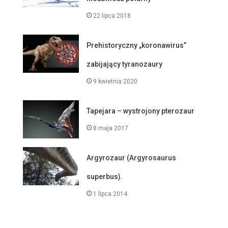
22 lipca 2018
Prehistoryczny „koronawirus”
zabijający tyranozaury
9 kwietnia 2020
Tapejara – wystrojony pterozaur
8 maja 2017
Argyrozaur (Argyrosaurus
superbus).
1 lipca 2014