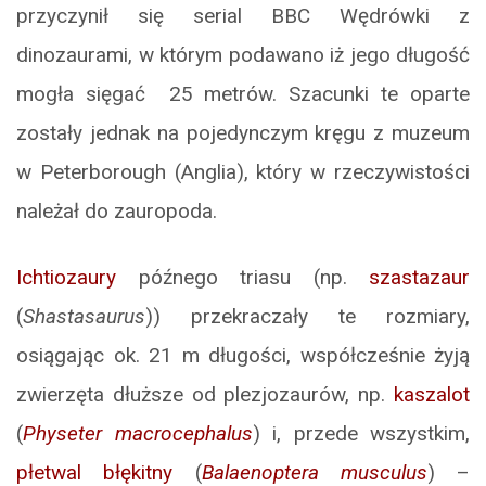
przyczynił się serial BBC Wędrówki z
dinozaurami, w którym podawano iż jego długość
mogła sięgać 25 metrów. Szacunki te oparte
zostały jednak na pojedynczym kręgu z muzeum
w Peterborough (Anglia), który w rzeczywistości
należał do zauropoda.
Ichtiozaury
późnego triasu (np.
szastazaur
(
Shastasaurus
)) przekraczały te rozmiary,
osiągając ok. 21 m długości, współcześnie żyją
zwierzęta dłuższe od plezjozaurów, np.
kaszalot
(
Physeter macrocephalus
) i, przede wszystkim,
płetwal błękitny
(
Balaenoptera musculus
) –