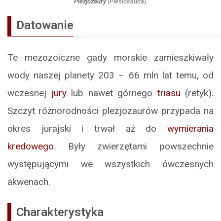
Plezjozaury
(Plesiosauria).
Datowanie
Te mezozoiczne gady morskie zamieszkiwały
wody naszej planety 203 – 66 mln lat temu, od
wczesnej
jury
lub nawet górnego
triasu
(retyk).
Szczyt różnorodności plezjozaurów przypada na
okres jurajski i trwał aż do
wymierania
kredowego
. Były zwierzętami powszechnie
występującymi we wszystkich ówczesnych
akwenach.
Charakterystyka