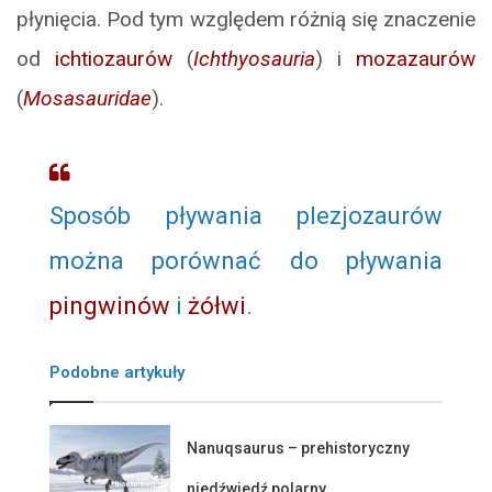
płynięcia. Pod tym względem różnią się znaczenie
od
ichtiozaurów
(
Ichthyosauria
) i
mozazaurów
(
Mosasauridae
).
Sposób pływania plezjozaurów
można porównać do pływania
pingwinów
i
żółwi
.
Podobne artykuły
Nanuqsaurus – prehistoryczny
niedźwiedź polarny