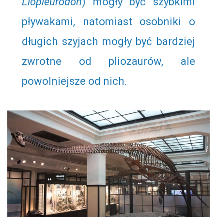
Liopleurodon
) mogły być szybkimi
pływakami, natomiast osobniki o
długich szyjach mogły być bardziej
zwrotne od pliozaurów, ale
powolniejsze od nich.