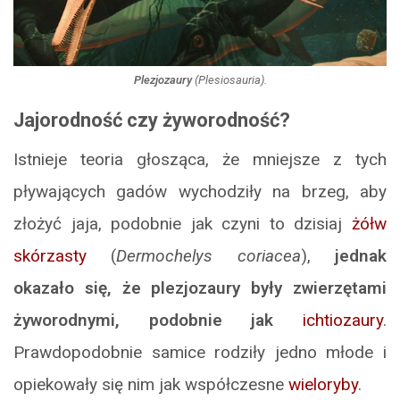
Plezjozaury
(Plesiosauria).
Jajorodność czy żyworodność?
Istnieje teoria głosząca, że mniejsze z tych
pływających gadów wychodziły na brzeg, aby
złożyć jaja, podobnie jak czyni to dzisiaj
żółw
skórzasty
(
Dermochelys coriacea
),
jednak
okazało się, że plezjozaury były zwierzętami
żyworodnymi, podobnie jak
ichtiozaury
.
Prawdopodobnie samice rodziły jedno młode i
opiekowały się nim jak współczesne
wieloryby
.