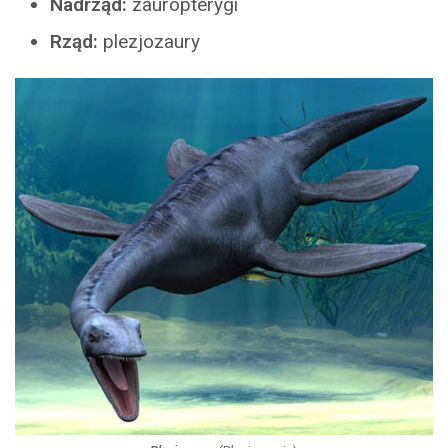
Nadrząd:
zauropterygi
Rząd:
plezjozaury