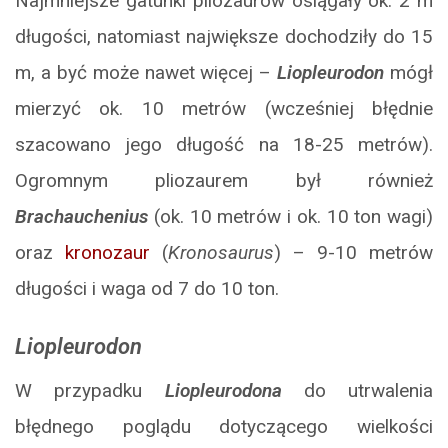
Najmniejsze gatunki pliozaurów osiągały ok. 2 m
długości, natomiast największe dochodziły do 15
m, a być może nawet więcej –
Liopleurodon
mógł
mierzyć ok. 10 metrów (wcześniej błędnie
szacowano jego długość na 18-25 metrów).
Ogromnym pliozaurem był również
Brachauchenius
(ok. 10 metrów i ok. 10 ton wagi)
oraz
kronozaur
(
Kronosaurus
) – 9-10 metrów
długości i waga od 7 do 10 ton.
Liopleurodon
W przypadku
Liopleurodon
a
do utrwalenia
błędnego poglądu dotyczącego wielkości