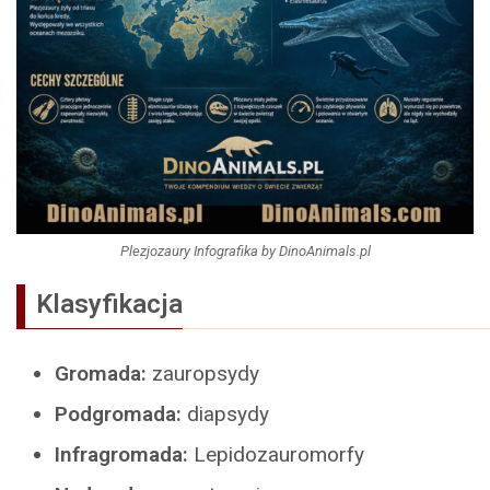
Plezjozaury Infografika by DinoAnimals.pl
Klasyfikacja
Gromada:
zauropsydy
Podgromada:
diapsydy
Infragromada:
Lepidozauromorfy