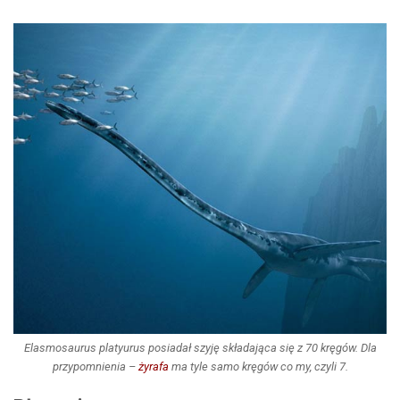
Elasmosaurus platyurus
posiadał szyję składająca się z 70 kręgów. Dla
przypomnienia –
żyrafa
ma tyle samo kręgów co my, czyli 7.