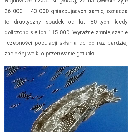
Najnowsze szacunki głoszą, że na świecie żyje
26 000 – 43 000 gniazdujących samic, oznacza
to drastyczny spadek od lat ’80-tych, kiedy
doliczono się ich 115 000. Wyraźne zmniejszanie
liczebności populacji skłania do co raz bardziej
zaciekłej walki o przetrwanie gatunku.