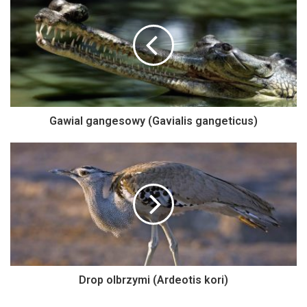
Gawial gangesowy (Gavialis gangeticus)
Drop olbrzymi (Ardeotis kori)