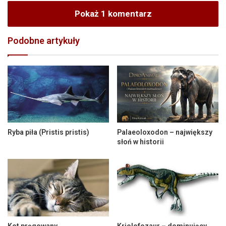
Pokaż 1 komentarz
Podobne artykuły
Ryba piła (Pristis pristis)
Palaeoloxodon – największy
słoń w historii
Kot pręgowany
Kriolofozaur – dominujący