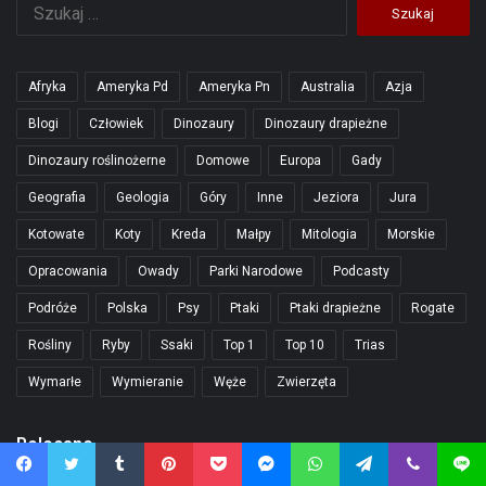
Szukaj:
Afryka
Ameryka Pd
Ameryka Pn
Australia
Azja
Blogi
Człowiek
Dinozaury
Dinozaury drapieżne
Dinozaury roślinożerne
Domowe
Europa
Gady
Geografia
Geologia
Góry
Inne
Jeziora
Jura
Kotowate
Koty
Kreda
Małpy
Mitologia
Morskie
Opracowania
Owady
Parki Narodowe
Podcasty
Podróże
Polska
Psy
Ptaki
Ptaki drapieżne
Rogate
Rośliny
Ryby
Ssaki
Top 1
Top 10
Trias
Wymarłe
Wymieranie
Węże
Zwierzęta
Polecane
Facebook
Twitter
Tumblr
Pinterest
Pocket
Messenger
WhatsApp
Telegram
Viber
Line