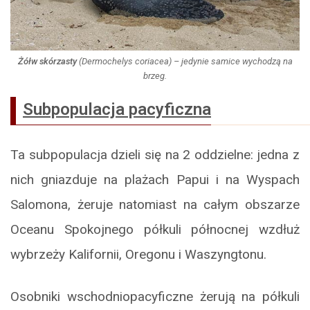
Żółw skórzasty
(
Dermochelys coriacea
) – jedynie samice wychodzą na
brzeg.
Subpopulacja pacyficzna
Ta subpopulacja dzieli się na 2 oddzielne: jedna z
nich gniazduje na plażach Papui i na Wyspach
Salomona, żeruje natomiast na całym obszarze
Oceanu Spokojnego półkuli północnej wzdłuż
wybrzeży Kalifornii, Oregonu i Waszyngtonu.
Osobniki wschodniopacyficzne żerują na półkuli