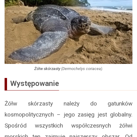
Żółw skórzasty
(
Dermochelys coriacea
).
Występowanie
Żółw skórzasty należy do gatunków
kosmopolitycznych – jego zasięg jest globalny.
Spośród wszystkich współczesnych żółwi
morskich ten zajmuje najszerszy obszar. Od