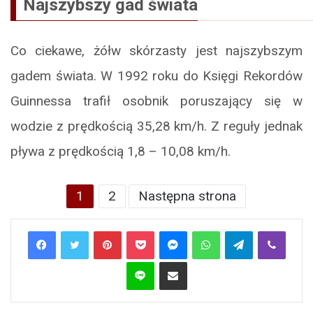
Najszybszy gad świata
Co ciekawe, żółw skórzasty jest najszybszym
gadem świata. W 1992 roku do Księgi Rekordów
Guinnessa trafił osobnik poruszający się w
wodzie z prędkością 35,28 km/h. Z reguły jednak
pływa z prędkością 1,8 – 10,08 km/h.
1
2
Następna strona
Pinterest
Pocket
Messenger
WhatsApp
Telegram
Viber
Line
Share via Email