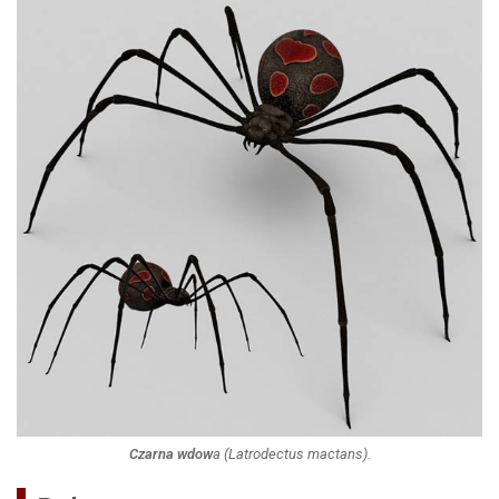
Czarna wdow
a (
Latrodectus mactans
).