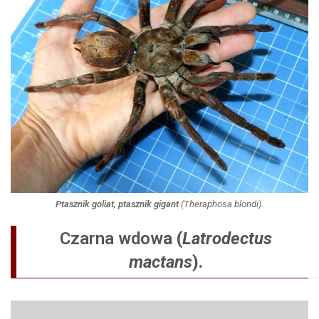
Ptasznik goliat, ptasznik gigant
(
Theraphosa blondi
).
Czarna wdow
a (
Latrodectus
mactans
).