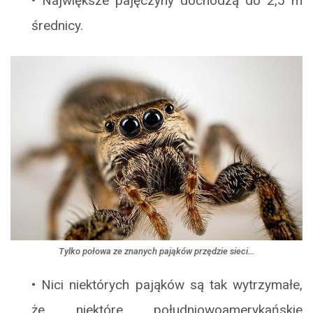
•
Największe pajęczyny dochodzą do 2,5 m
średnicy.
Tylko połowa ze znanych pająków przędzie sieci…
•
Nici niektórych pająków są tak wytrzymałe,
że niektóre południowoamerykańskie