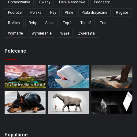
Opracowania
Owady
Parki Narodowe
Podcasty
Podróże
Polska
Psy
Ptaki
Ptaki drapieżne
Rogate
Rośliny
Ryby
Ssaki
Top 1
Top 10
Trias
Wymarłe
Wymieranie
Węże
Zwierzęta
Polecane
Popularne