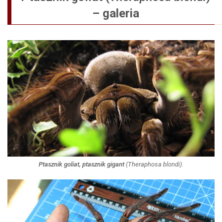
– galeria
Ptasznik goliat, ptasznik gigant
(
Theraphosa blondi
).