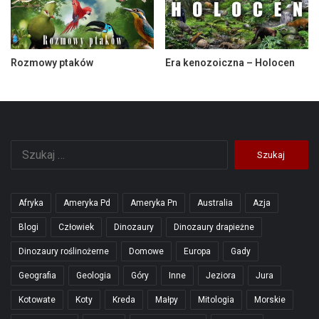
Rozmowy ptaków
Era kenozoiczna – Holocen
Szukaj:
Afryka
Ameryka Pd
Ameryka Pn
Australia
Azja
Blogi
Człowiek
Dinozaury
Dinozaury drapieżne
Dinozaury roślinożerne
Domowe
Europa
Gady
Geografia
Geologia
Góry
Inne
Jeziora
Jura
Kotowate
Koty
Kreda
Małpy
Mitologia
Morskie