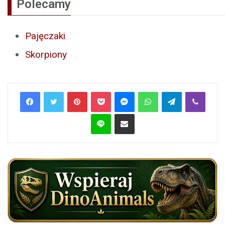
Polecamy
Pajęczaki
Skorpiony
Pinterest
Pocket
Messenger
WhatsApp
Telegram
Viber
Line
Share via Email