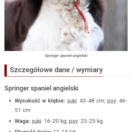
Springer spaniel angielski
Szczegółowe dane / wymiary
Springer spaniel angielski
Wysokość w kłębie:
suki
: 43-48 cm;
psy
: 46-
51 cm
Waga:
suki
: 16-20 kg;
psy
: 23-25 kg
Długość życia:
11-15 lat