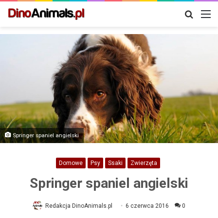
Szukaj
M
Springer spaniel angielski
Domowe
Psy
Ssaki
Zwierzęta
Springer spaniel angielski
Redakcja DinoAnimals.pl
6 czerwca 2016
0