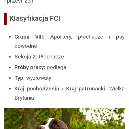
i przestrzeń.
Klasyfikacja FCI
Grupa VIII:
Aportery, płochacze i psy
dowodne
Sekcja 2:
Płochacze
Próby pracy:
podlega
Typ:
wyżłowaty
Kraj pochodzenia / Kraj patronacki:
Wielka
Brytania