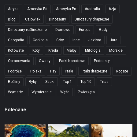
Afryka
Ameryka Pd
Ameryka Pn
Australia
Azja
Blogi
Człowiek
Dinozaury
Dinozaury drapieżne
Dinozaury roślinożerne
Domowe
Europa
Gady
Geografia
Geologia
Góry
Inne
Jeziora
Jura
Kotowate
Koty
Kreda
Małpy
Mitologia
Morskie
Opracowania
Owady
Parki Narodowe
Podcasty
Podróże
Polska
Psy
Ptaki
Ptaki drapieżne
Rogate
Rośliny
Ryby
Ssaki
Top 1
Top 10
Trias
Wymarłe
Wymieranie
Węże
Zwierzęta
Polecane