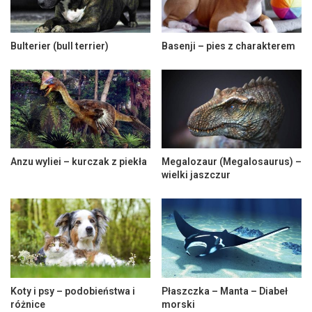
Bulterier (bull terrier)
Basenji – pies z charakterem
Anzu wyliei – kurczak z piekła
Megalozaur (Megalosaurus) –
wielki jaszczur
Koty i psy – podobieństwa i
Płaszczka – Manta – Diabeł
różnice
morski