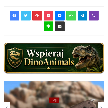
Pinterest
Pocket
Messenger
WhatsApp
Telegram
Viber
Line
Share via Email
Kotowate