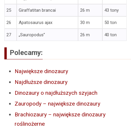
25
Giraffatitan brancai
26 m
43 tony
26
Apatosaurus ajax
30 m
50 ton
27
„Sauropodus”
26 m
40 ton
Polecamy:
Największe dinozaury
Najdłuższe dinozaury
Dinozaury o najdłuższych szyjach
Zauropody – największe dinozaury
Brachiozaury – największe dinozaury
roślinożerne