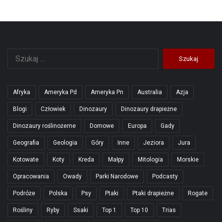
Szukaj:
Afryka
Ameryka Pd
Ameryka Pn
Australia
Azja
Blogi
Człowiek
Dinozaury
Dinozaury drapieżne
Dinozaury roślinożerne
Domowe
Europa
Gady
Geografia
Geologia
Góry
Inne
Jeziora
Jura
Kotowate
Koty
Kreda
Małpy
Mitologia
Morskie
Opracowania
Owady
Parki Narodowe
Podcasty
Podróże
Polska
Psy
Ptaki
Ptaki drapieżne
Rogate
Rośliny
Ryby
Ssaki
Top 1
Top 10
Trias