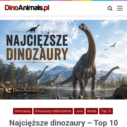
Szukaj
M
Dinozaury
Dinozaury roślinożerne
Jura
Kreda
Top 10
Najcięższe dinozaury – Top 10