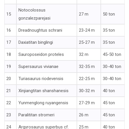
Notocolossus
15
27 m
50 ton
gonzalezparejasi
16
Dreadnoughtus schrani
23-24 m
35 ton
17
Daxiatitan binglingi
25-27 m
35 ton
18
Sauroposeidon proteles
32 m
45-50 ton
19
Supersaurus vivianae
32-35 m
30-40 ton
20
Turiasaurus riodevensis
22-25 m
30-40 ton
21
Xinjiangtitan shanshanesis
30-32 m
40 ton
22
Yunmenglong ruyangensis
27-29 m
45 ton
23
Paralititan stromeri
26 m
45 ton
24
Argyrosaurus superbus cf.
25 m
40 ton