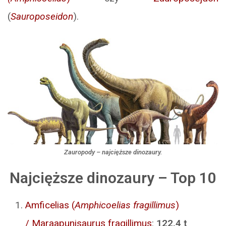
(
Sauroposeidon
).
Zauropody – najcięższe dinozaury.
Najcięższe dinozaury – Top 10
Amficelias (
Amphicoelias fragillimus
)
/ Maraapunisaurus fragillimus
:
122,4 t