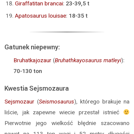
Giraffatitan brancai
:
23-39,5 t
Apatosaurus louisae
:
18-35 t
Gatunek niepewny:
Bruhatkajozaur
(
Bruhathkayosaurus matleyi
):
70-130 ton
Kwestia Sejsmozaura
Sejsmozaur
(
Seismosaurus
), którego brakuje na
liście, jak zapewne wiecie przestał istnieć
Pierwotnie jego wielkość błędnie szacowano
nawet na 113 ton wagi i 52 metry długości