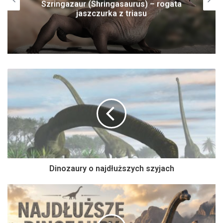
Zagubiony młody tygrys
Dinozaury o najdłuższych szyjach