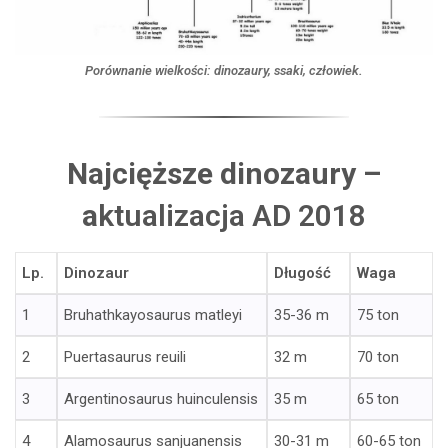
Porównanie wielkości: dinozaury, ssaki, człowiek.
Najcięższe dinozaury –
a
ktualizacja AD 2018
Lp.
Dinozaur
Długość
Waga
1
Bruhathkayosaurus matleyi
35-36 m
75 ton
2
Puertasaurus reuili
32 m
70 ton
3
Argentinosaurus huinculensis
35 m
65 ton
4
Alamosaurus sanjuanensis
30-31 m
60-65 ton