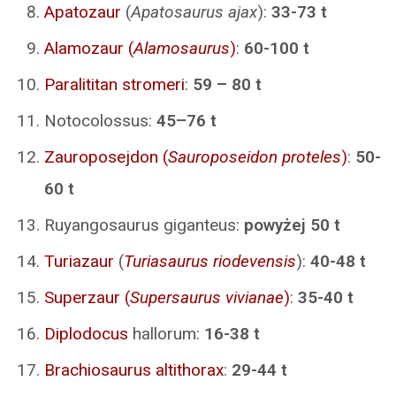
Apatozaur
(
Apatosaurus ajax
):
33-73 t
Alamozaur (
Alamosaurus
)
:
60-100 t
Paralititan stromeri
:
59 – 80 t
Notocolossus:
45–76 t
Zauroposejdon (
Sauroposeidon proteles
)
:
50-
60 t
Ruyangosaurus giganteus:
powyżej 50 t
Turiazaur
(
Turiasaurus riodevensis
):
40-48 t
Superzaur (
Supersaurus vivianae
)
:
35-40 t
Diplodocus
hallorum:
16-38 t
Brachiosaurus altithorax
:
29-44 t