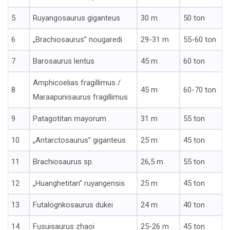
5
Ruyangosaurus giganteus
30 m
50 ton
6
„Brachiosaurus” nougaredi
29-31 m
55-60 ton
7
Barosaurus lentus
45 m
60 ton
Amphicoelias fragillimus /
8
45 m
60-70 ton
Maraapunisaurus fragillimus
9
Patagotitan mayorum
31 m
55 ton
10
„Antarctosaurus” giganteus
25 m
45 ton
11
Brachiosaurus sp.
26,5 m
55 ton
12
„Huanghetitan” ruyangensis
25 m
45 ton
13
Futalognkosaurus dukei
24 m
40 ton
14
Fusuisaurus zhaoi
25-26 m
45 ton