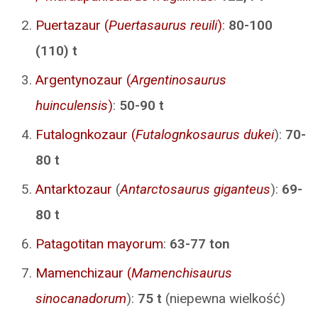
Puertazaur (
Puertasaurus reuili
)
:
80-100
(110) t
Argentynozaur (
Argentinosaurus
huinculensis
)
:
50-90 t
Futalognkozaur (
Futalognkosaurus dukei
):
70-
80 t
Antarktozaur
(
Antarctosaurus giganteus
):
69-
80 t
Patagotitan mayorum
:
63-77 ton
Mamenchizaur
(
Mamenchisaurus
sinocanadorum
):
75 t
(niepewna wielkość)