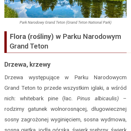
Park Narodowy Grand Teton (Grand Teton National Park)
Flora (rośliny) w
Parku Narodowym
Grand Teton
Drzewa, krzewy
Drzewa występujące w Parku Narodowycm
Grand Teton to przede wszystkim iglaki, a wśród
nich: whitebark pine (łac.
Pinus albicaulis)
–
rodzimy gatunek wolnorosnącej, długowiecznej
sosny zagrożonej wyginięciem, sosna wydmowa,
sosna giętka, jodła górska, świerk srebrny, świerk