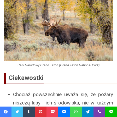
Park Narodowy Grand Teton (Grand Teton National Park)
Ciekawostki
Chociaż powszechnie uważa się, że pożary
niszczą lasy i ich środowiska, nie w każdym
przypadku jest to prawda. W Parku
Facebook
Twitter
Tumblr
Pinterest
Pocket
Messenger
WhatsApp
Telegram
Viber
Line