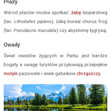
Płazy
Wśród płazów można spotkać:
żabę
leopardową
(łac.
Lithobates pipiens),
żabę boreal chorus frog
(łac.
Pseudacris maculata
) czy abystomę tygrysią.
Owady
Świat owadów żyjących w Parku jest bardzo
bogaty a uwagę turystów przykuwają przepiękne
motyle
paziowate i wiele gatunków
chrząszczy
.