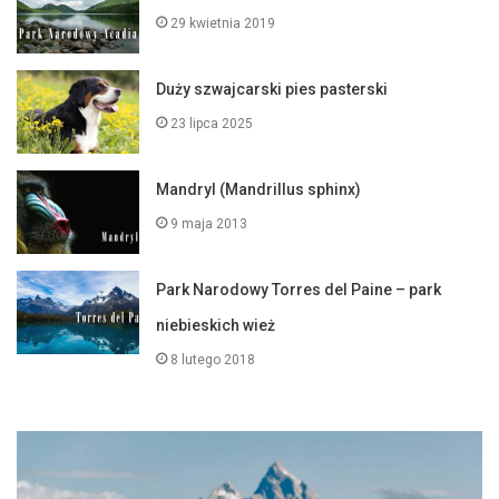
29 kwietnia 2019
Duży szwajcarski pies pasterski
23 lipca 2025
Mandryl (Mandrillus sphinx)
9 maja 2013
Park Narodowy Torres del Paine – park
niebieskich wież
8 lutego 2018