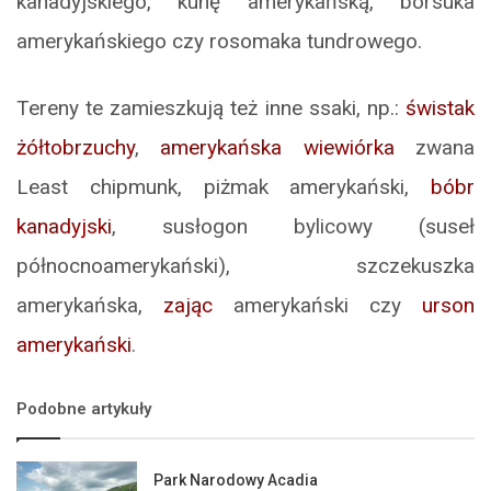
kanadyjskiego, kunę amerykańską, borsuka
amerykańskiego czy rosomaka tundrowego.
Tereny te zamieszkują też inne ssaki, np.:
świstak
żółtobrzuchy
,
amerykańska wiewiórka
zwana
Least chipmunk, piżmak amerykański,
bóbr
kanadyjski
, susłogon bylicowy (suseł
północnoamerykański), szczekuszka
amerykańska,
zając
amerykański czy
urson
amerykański
.
Podobne artykuły
Park Narodowy Acadia