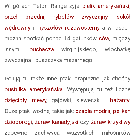
W górach Teton Range żyje
bielik amerykański
,
orzeł przedni
,
rybołów zwyczajny
,
sokół
wędrowny
i
myszołów rdzawosterny
a w lasach
można spotkać ponad 14 gatunków
sów
, między
innymi:
puchacza
wirginijskiego, włochatkę
zwyczajną i puszczyka mszarnego.
Polują tu także inne ptaki drapieżne jak choćby
pustułka amerykańska
. Występują tu też liczne
dzięcioły
,
mewy
, gajówki, sieweczki i
bażanty
.
Duże ptaki wodne, takie jak:
czapla modra
,
pelikan
dzioborogi
,
żuraw kanadyjski
czy
żuraw krzykliwy
zapewne zachwycą wszystkich miłośników