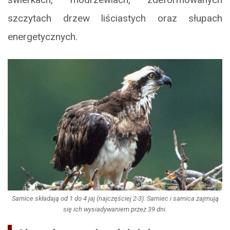
szczytach drzew liściastych oraz słupach
energetycznych.
Samice składają od 1 do 4 jaj (najczęściej 2-3). Samiec i samica zajmują
się ich wysiadywaniem przez 39 dni.