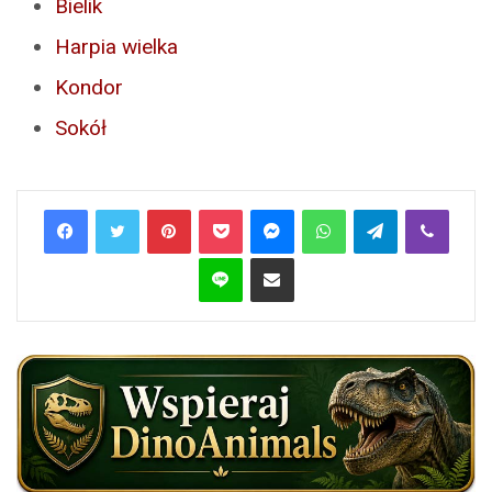
Bielik
Harpia wielka
Kondor
Sokół
Pinterest
Pocket
Messenger
WhatsApp
Telegram
Viber
Line
Share via Email