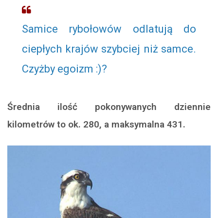
Samice rybołowów odlatują do
ciepłych krajów szybciej niż samce.
Czyżby egoizm :)?
Średnia ilość pokonywanych dziennie
kilometrów to ok. 280, a maksymalna 431.