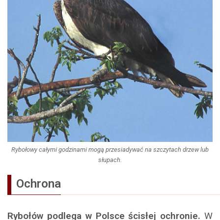
Rybołowy całymi godzinami mogą przesiadywać na szczytach drzew lub
słupach.
Ochrona
Rybołów podlega w Polsce ścisłej ochronie.
W