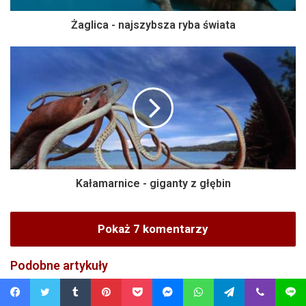
Żaglica - najszybsza ryba świata
Kałamarnice - giganty z głębin
Pokaż 7 komentarzy
Podobne artykuły
Facebook
Twitter
Tumblr
Pinterest
Pocket
Messenger
WhatsApp
Telegram
Viber
Line