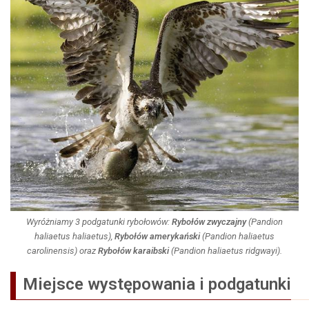
Wyróżniamy 3 podgatunki rybołowów:
Rybołów zwyczajny
(Pandion
haliaetus haliaetus)
,
Rybołów amerykański
(Pandion haliaetus
carolinensis)
oraz
Rybołów karaibski
(Pandion haliaetus ridgwayi)
.
Miejsce występowania i podgatunki