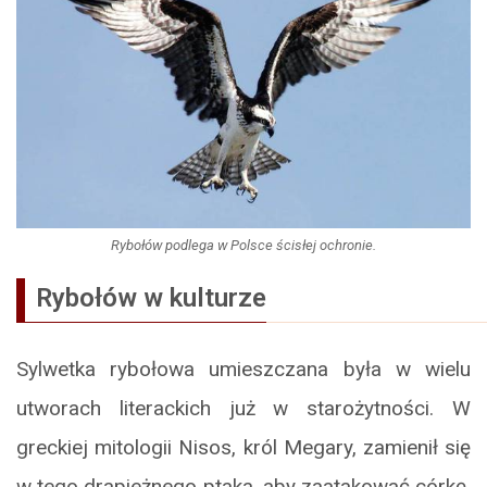
Rybołów podlega w Polsce ścisłej ochronie.
Rybołów w kulturze
Sylwetka rybołowa umieszczana była w wielu
utworach literackich już w starożytności. W
greckiej mitologii Nisos, król Megary, zamienił się
w tego drapieżnego ptaka, aby zaatakować córkę,