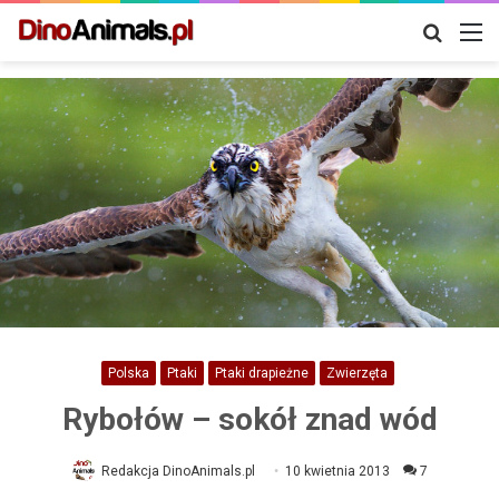
Szukaj
M
Polska
Ptaki
Ptaki drapieżne
Zwierzęta
Rybołów – sokół znad wód
Redakcja DinoAnimals.pl
10 kwietnia 2013
7