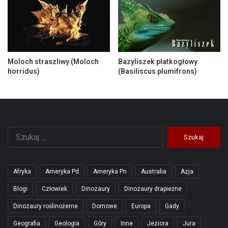
Moloch straszliwy (Moloch
Bazyliszek płatkogłowy
horridus)
(Basiliscus plumifrons)
Szukaj:
Afryka
Ameryka Pd
Ameryka Pn
Australia
Azja
Blogi
Człowiek
Dinozaury
Dinozaury drapieżne
Dinozaury roślinożerne
Domowe
Europa
Gady
Geografia
Geologia
Góry
Inne
Jeziora
Jura