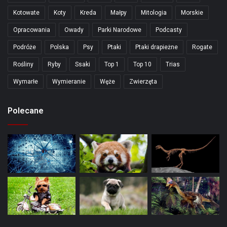
Kotowate
Koty
Kreda
Małpy
Mitologia
Morskie
Opracowania
Owady
Parki Narodowe
Podcasty
Podróże
Polska
Psy
Ptaki
Ptaki drapieżne
Rogate
Rośliny
Ryby
Ssaki
Top 1
Top 10
Trias
Wymarłe
Wymieranie
Węże
Zwierzęta
Polecane