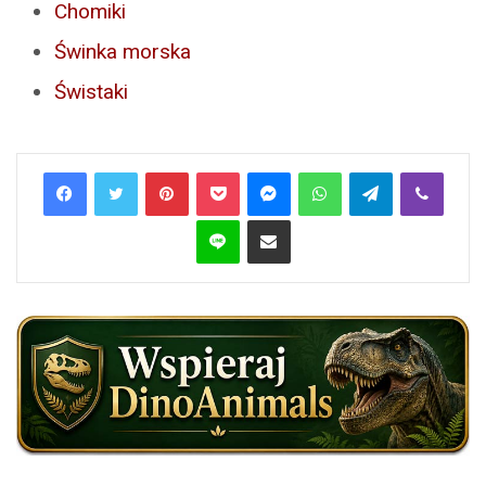
Chomiki
Świnka morska
Świstaki
Pinterest
Pocket
Messenger
WhatsApp
Telegram
Viber
Line
Share via Email