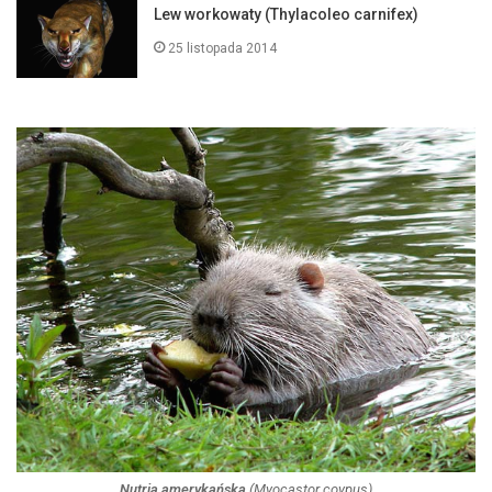
Lew workowaty (Thylacoleo carnifex)
25 listopada 2014
Nutria amerykańska
(
Myocastor coypus
)