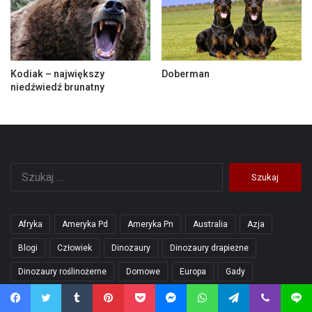
Kodiak – największy
Doberman
niedźwiedź brunatny
Szukaj:
Afryka
Ameryka Pd
Ameryka Pn
Australia
Azja
Blogi
Człowiek
Dinozaury
Dinozaury drapieżne
Dinozaury roślinożerne
Domowe
Europa
Gady
Geografia
Geologia
Góry
Inne
Jeziora
Jura
Facebook
Twitter
Tumblr
Pinterest
Pocket
Messenger
WhatsApp
Telegram
Viber
Line