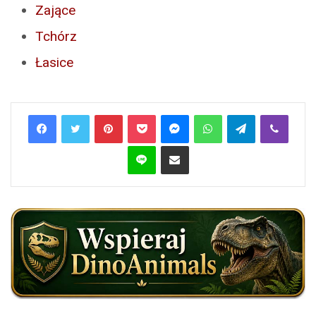
Zające
Tchórz
Łasice
Pinterest
Pocket
Messenger
WhatsApp
Telegram
Viber
Line
Share via Email