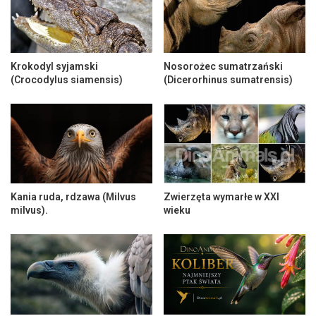
Krokodyl syjamski
Nosorożec sumatrzański
(Crocodylus siamensis)
(Dicerorhinus sumatrensis)
Kania ruda, rdzawa (Milvus
Zwierzęta wymarłe w XXI
milvus).
wieku