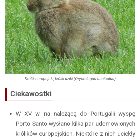
Królik europejski, królik dziki (Oryctolagus cuniculus)
Ciekawostki
W XV w. na należącą do Portugalii wyspę
Porto Santo wysłano kilka par udomowionych
królików europejskich. Niektóre z nich uciekły