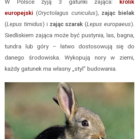
W Polsce żyją 3 gatunki zająca:
królik
europejski
(
Oryctolagus cuniculus
),
zając bielak
(
Lepus timidus
) i
zając szarak
(
Lepus europaeus
).
Siedliskiem zająca może być pustynia, las, bagna,
tundra lub góry – łatwo dostosowują się do
danego środowiska. Wykopują nory w ziemi,
każdy gatunek ma własny „styl” budowania.