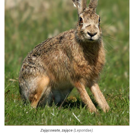
Zającowate
,
zające
(
Leporidae
).