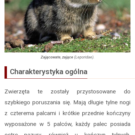
Zającowate
,
zające
(
Leporidae
).
Charakterystyka ogólna
Zwierzęta te zostały przystosowane do
szybkiego poruszania się. Mają długie tylne nogi
z czterema palcami i krótkie przednie kończyny
wyposażone w 5 palców, każdy palec posiada
ostre pazury, również u kończyn tylnych.