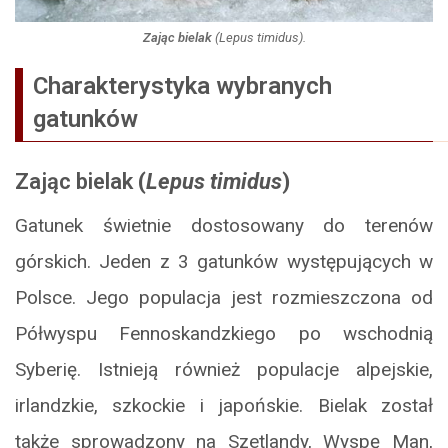
Zając bielak
(
Lepus timidus
).
Charakterystyka wybranych
gatunków
Zając bielak
(
Lepus timidus
)
Gatunek świetnie dostosowany do terenów
górskich. Jeden z 3 gatunków występujących w
Polsce. Jego populacja jest rozmieszczona od
Półwyspu Fennoskandzkiego po wschodnią
Syberię. Istnieją również populacje alpejskie,
irlandzkie, szkockie i japońskie. Bielak został
także sprowadzony na Szetlandy, Wyspę Man,