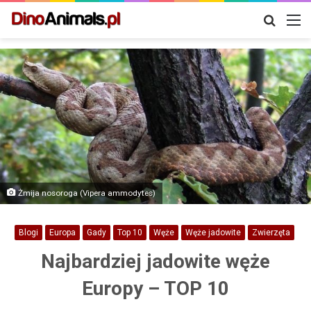
Szukaj
M
Żmija nosoroga (Vipera ammodytes)
Blogi
Europa
Gady
Top 10
Węże
Węże jadowite
Zwierzęta
Najbardziej jadowite węże
Europy – TOP 10