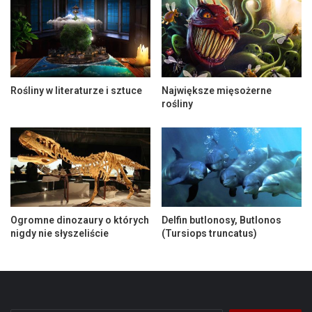
Rośliny w literaturze i sztuce
Największe mięsożerne
rośliny
Ogromne dinozaury o których
Delfin butlonosy, Butlonos
nigdy nie słyszeliście
(Tursiops truncatus)