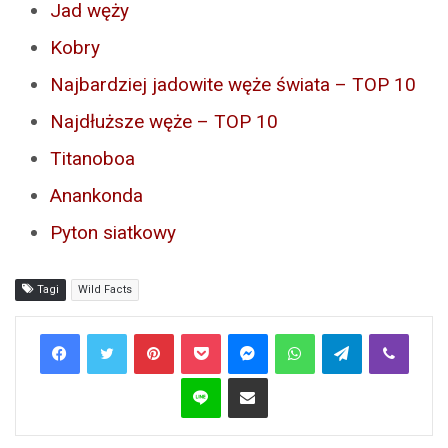
Jad węży
Kobry
Najbardziej jadowite węże świata – TOP 10
Najdłuższe węże – TOP 10
Titanoboa
Anankonda
Pyton siatkowy
Tagi
Wild Facts
Pinterest
Pocket
Messenger
WhatsApp
Telegram
Viber
Line
Share via Email