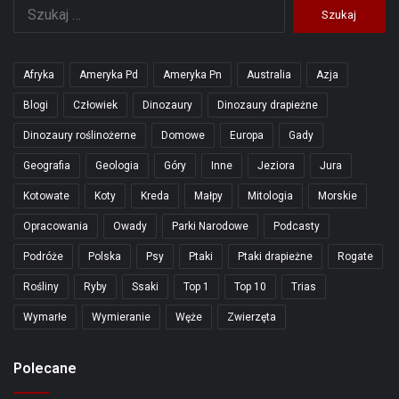
Szukaj:
Afryka
Ameryka Pd
Ameryka Pn
Australia
Azja
Blogi
Człowiek
Dinozaury
Dinozaury drapieżne
Dinozaury roślinożerne
Domowe
Europa
Gady
Geografia
Geologia
Góry
Inne
Jeziora
Jura
Kotowate
Koty
Kreda
Małpy
Mitologia
Morskie
Opracowania
Owady
Parki Narodowe
Podcasty
Podróże
Polska
Psy
Ptaki
Ptaki drapieżne
Rogate
Rośliny
Ryby
Ssaki
Top 1
Top 10
Trias
Wymarłe
Wymieranie
Węże
Zwierzęta
Polecane