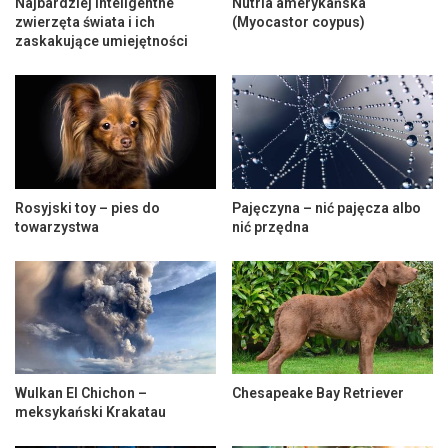
Najbardziej inteligentne
Nutria amerykańska
zwierzęta świata i ich
(Myocastor coypus)
zaskakujące umiejętności
Rosyjski toy – pies do
Pajęczyna – nić pajęcza albo
towarzystwa
nić przędna
Wulkan El Chichon –
Chesapeake Bay Retriever
meksykański Krakatau