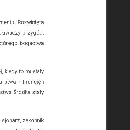
entu. Rozwinięta
zukiwaczy przygód,
 którego bogactwa
, kiedy to musiały
rstwa – Francję i
ństwa Środka stały
sjonarz, zakonnik