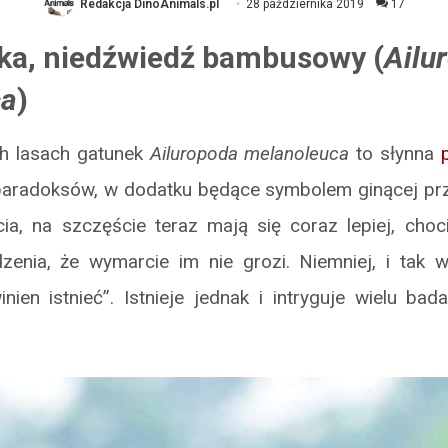
Redakcja DinoAnimals.pl
28 października 2019
17
ka, niedźwiedź bambusowy (
Ailu
ca
)
ch lasach gatunek
Ailuropoda melanoleuca
to słynna
 paradoksów, w dodatku będące symbolem ginącej przy
cia, na szczęście teraz mają się coraz lepiej, choc
zenia, że wymarcie im nie grozi. Niemniej, i tak wy
nien istnieć”. Istnieje jednak i intryguje wielu ba