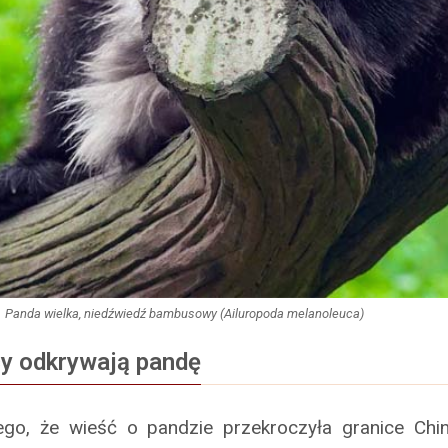
Panda wielka, niedźwiedź bambusowy (Ailuropoda melanoleuca)
y odkrywają pandę
go, że wieść o pandzie przekroczyła granice Chi