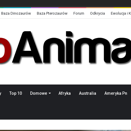
Baza Dinozaurów
Baza Pterozaurów
Forum
Odkrycia
Ewolucja i 
y
Top 10
Domowe
Afryka
Australia
Ameryka Pn