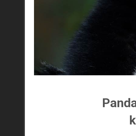
Panda
k