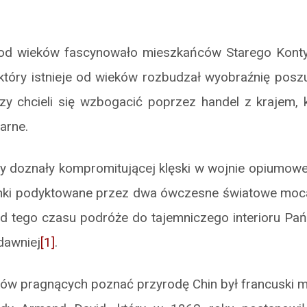
od wieków fascynowało mieszkańców Starego Kontyn
j, który istnieje od wieków rozbudzał wyobraźnię pos
órzy chcieli się wzbogacić poprzez handel z krajem,
arne.
 doznały kompromitującej klęski w wojnie opiumowej
nki podyktowane przez dwa ówczesne światowe moca
Od tego czasu podróże do tajemniczego interioru Pa
 dawniej
[1]
.
ów pragnących poznać przyrodę Chin był francuski mi