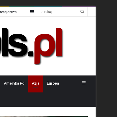
Sidebar
Szukaj
Kreacjonizm
Sidebar
Ameryka Pd
Azja
Europa