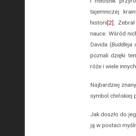
i miłośnik przy
tajemniczej kra
historii
[2]
. Zebrał
nauce. Wśród nich
Davida (
Buddleja d
poznali dzięki te
róże i wiele innych
Najbardziej znan
symbol chińskiej 
Jak doszło do je
ją w postaci myśl