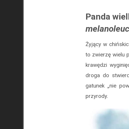
Panda wiel
melanoleu
Żyjący w chiński
to zwierzę wielu
krawędzi wyginię
droga do stwierd
gatunek „nie powi
przyrody.