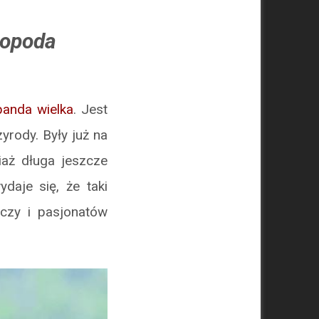
ropoda
panda wielka
. Jest
rody. Były już na
iaż długa jeszcze
daje się, że taki
daczy i pasjonatów