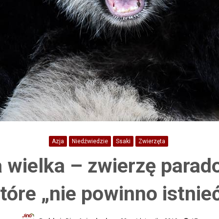
Azja
Niedźwiedzie
Ssaki
Zwierzęta
 wielka – zwierzę parad
tóre „nie powinno istnie