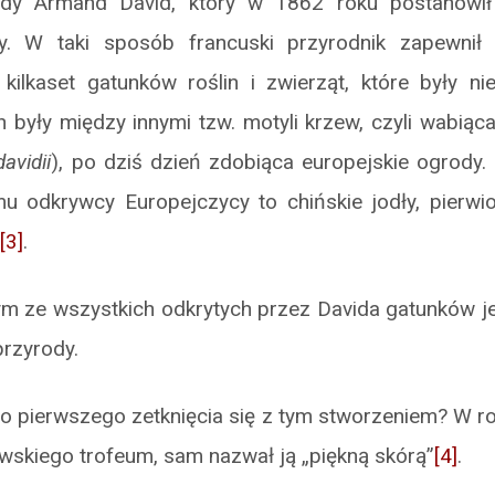
rody Armand David, który w 1862 roku postanowił
iny. W taki sposób francuski przyrodnik zapewnił
 kilkaset gatunków roślin i zwierząt, które były n
 były między innymi tzw. motyli krzew, czyli wabiąc
avidii
), po dziś dzień zdobiąca europejskie ogrody. I
mu odkrywcy Europejczycy to chińskie jodły, pierwio
[3]
.
ym ze wszystkich odkrytych przez Davida gatunków je
przyrody.
go pierwszego zetknięcia się z tym stworzeniem? W r
iwskiego trofeum, sam nazwał ją „piękną skórą”
[4]
.