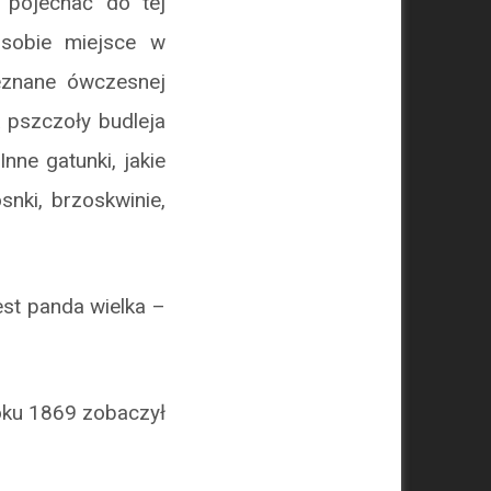
 pojechać do tej
 sobie miejsce w
ieznane ówczesnej
a pszczoły budleja
nne gatunki, jakie
snki, brzoskwinie,
st panda wielka –
oku 1869 zobaczył