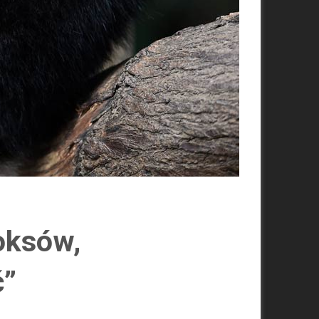
oksów,
ć”