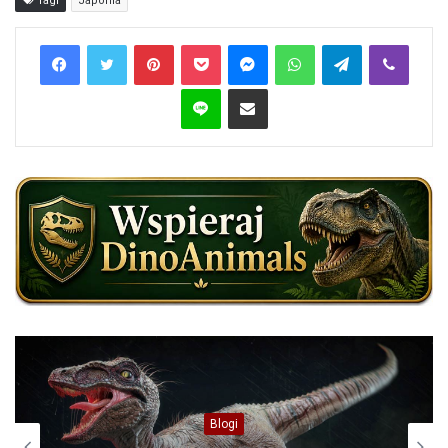
Tagi
Japonia
Pinterest
Pocket
Messenger
WhatsApp
Telegram
Viber
Line
Share via Email
Blogi