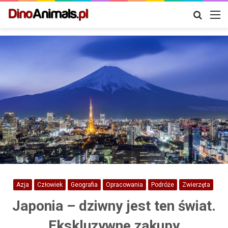
Szukaj
M
Azja
Człowiek
Geografia
Opracowania
Podróże
Zwierzęta
Japonia – dziwny jest ten świat.
Ekskluzywne zakupy