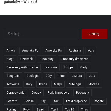
gatunków – Wielka 5
Szukaj:
Afryka
Ameryka Pd
Ameryka Pn
Australia
Azja
Blogi
Człowiek
Dinozaury
Dinozaury drapieżne
Dinozaury roślinożerne
Domowe
Europa
Gady
Geografia
Geologia
Góry
Inne
Jeziora
Jura
Kotowate
Koty
Kreda
Małpy
Mitologia
Morskie
Opracowania
Owady
Parki Narodowe
Podcasty
Podróże
Polska
Psy
Ptaki
Ptaki drapieżne
Rogate
Rośliny
Ryby
Ssaki
Top 1
Top 10
Trias