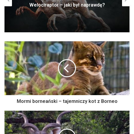
Welociraptor – jaki był naprawdę?
Mormi borneański – tajemniczy kot z Borneo