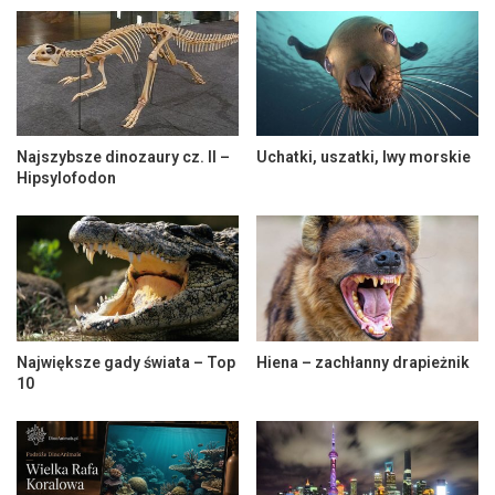
Najszybsze dinozaury cz. II –
Uchatki, uszatki, lwy morskie
Hipsylofodon
Największe gady świata – Top
Hiena – zachłanny drapieżnik
10