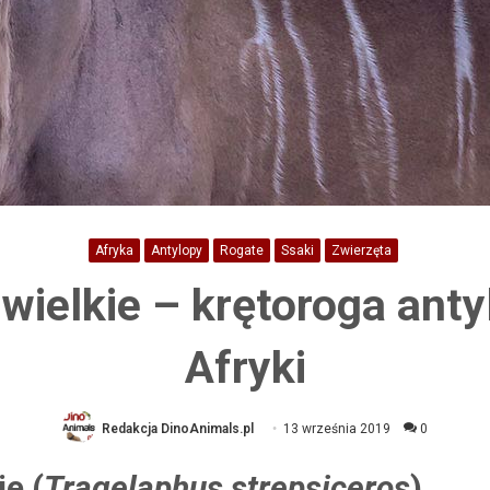
Afryka
Antylopy
Rogate
Ssaki
Zwierzęta
wielkie – krętoroga anty
Afryki
Redakcja DinoAnimals.pl
13 września 2019
0
e (
Tragelaphus strepsiceros
)