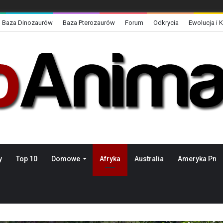
Baza Dinozaurów
Baza Pterozaurów
Forum
Odkrycia
Ewolucja i 
y
Top 10
Domowe
Afryka
Australia
Ameryka Pn