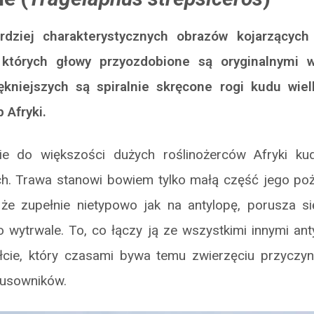
dziej charakterystycznych obrazów kojarzących
 których głowy przyozdobione są oryginalnymi 
ękniejszych są spiralnie skręcone rogi kudu wiel
 Afryki.
ie do większości dużych roślinożerców Afryki kud
ach. Trawa stanowi bowiem tylko małą część jego poż
 że zupełnie nietypowo jak na antylopę, porusza si
o wytrwale. To, co łączy ją ze wszystkimi innymi ant
łcie, który czasami bywa temu zwierzęciu przyczy
łusowników.