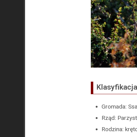
Klasyfikacj
Gromada: Ssa
Rząd: Parzys
Rodzina: kręt