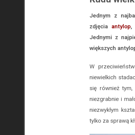
Jednym z najbar
zdjęcia
antylop
,
Jednymi z najpi
większych antylop
W przeciwieństw
niewielkich stad
się również tym,
niezgrabnie i mał
niezwykłym kszta
tylko za sprawą k