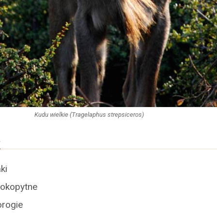
Kudu wielkie (Tragelaphus strepsiceros)
a
ki
tokopytne
orogie