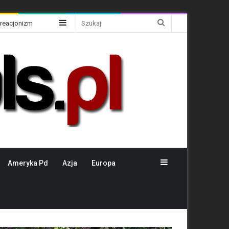
Sidebar
Szukaj
Kreacjonizm
Sidebar
Ameryka Pd
Azja
Europa