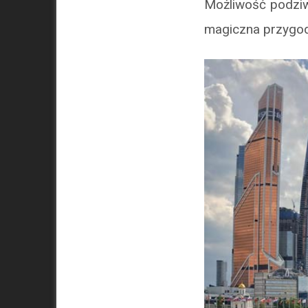
Możliwość podziw
magiczna przygo