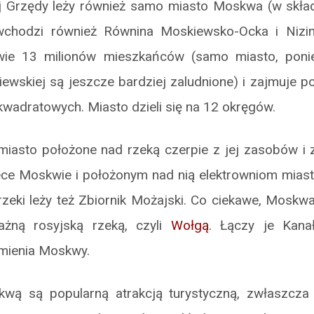
j Grzędy leży również samo miasto Moskwa (w skła
wchodzi również Równina Moskiewsko-Ocka i Nizin
awie 13 milionów mieszkańców (samo miasto, ponie
ewskiej są jeszcze bardziej zaludnione) i zajmuje 
wadratowych. Miasto dzieli się na 12 okręgów.
miasto położone nad rzeką czerpie z jej zasobów i 
zece Moskwie i położonym nad nią elektrowniom miast
zeki leży też Zbiornik Możajski. Co ciekawe, Moskwa
żną rosyjską rzeką, czyli
Wołgą
. Łączy je Kana
imienia Moskwy.
wą są popularną atrakcją turystyczną, zwłaszcza 