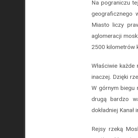
Na pograniczu te
geograficznego 
Miasto liczy pr
aglomeracji moski
2500 kilometrów k
Właściwie każde 
inaczej. Dzięki r
W górnym biegu r
drugą bardzo wa
dokładniej Kanał 
Rejsy rzeką Mosk