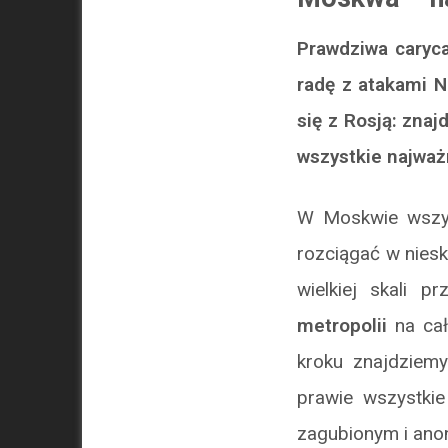
Prawdziwa caryca
radę z atakami N
się z Rosją: zna
wszystkie najważ
W Moskwie wszyst
rozciągać w niesk
wielkiej skali 
metropolii
na cał
kroku znajdziemy
prawie wszystki
zagubionym i anon