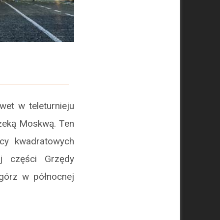
wet w teleturnieju
 rzeką Moskwą. Ten
ęcy kwadratowych
ej części Grzędy
górz w północnej