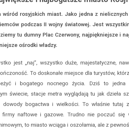
 wśród rosyjskich miast. Jako jedna z nielicznych 
iemców podczas II wojny światowej. Jest wszystki
jdziemy tu dumny Plac Czerwony, najpiękniejsze i na
niejsze ośrodki władzy.
ko jest „naj”, wszystko duże, majestatyczne, nawe
ończoność. To doskonałe miejsce dla turystów, któr
przeżyć i bogatego nocnego życia. Dziś to jedn
ym świecie, stacje metra wyglądają tu jak dzieła sz
 dowody bogactwa i wielkości. To właśnie tutaj 
e firmy naftowe i gazowe. Trudno nie poczuć się
imowym, to miasto wciąga i oszołamia, ale z pewnośc