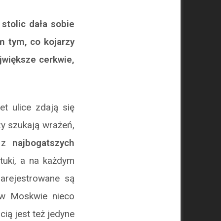
stolic dała sobie
m tym, co kojarzy
jwiększe cerkwie,
t ulice zdają się
zy szukają wrażeń,
a z
najbogatszych
tuki, a na każdym
zarejestrowane są
 w Moskwie nieco
ią jest też jedyne