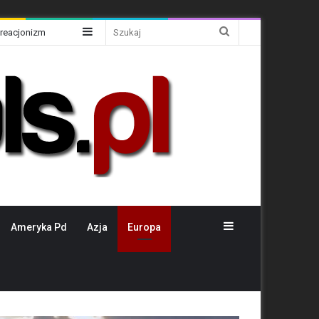
Sidebar
Szukaj
Kreacjonizm
Sidebar
Ameryka Pd
Azja
Europa