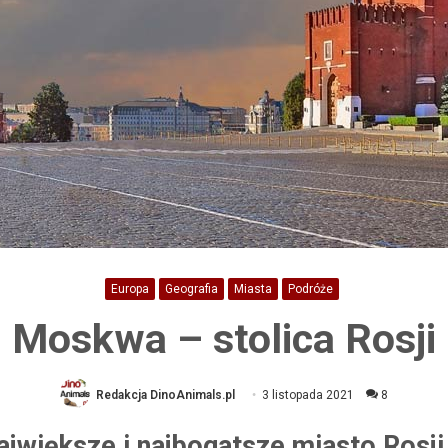
Europa
Geografia
Miasta
Podróże
Moskwa – stolica Rosji
Redakcja DinoAnimals.pl
3 listopada 2021
8
jwiększe i najbogatsze miasto Rosji