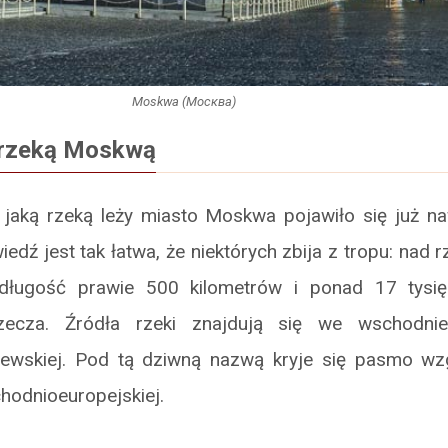
Moskwa (Москва)
 rzeką Moskwą
 jaką rzeką leży miasto Moskwa pojawiło się już na
iedź jest tak łatwa, że niektórych zbija z tropu: nad
ługość prawie 500 kilometrów i ponad 17 tysi
zecza. Źródła rzeki znajdują się we wschodni
ewskiej. Pod tą dziwną nazwą kryje się pasmo wz
hodnioeuropejskiej.