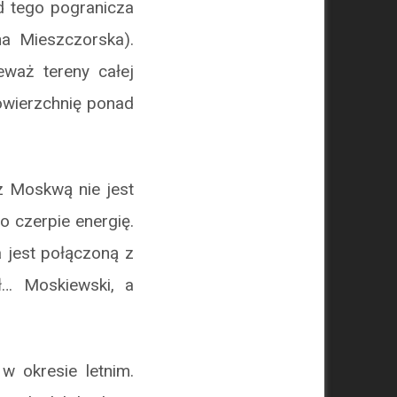
d tego pogranicza
a Mieszczorska).
waż tereny całej
powierzchnię ponad
z Moskwą nie jest
o czerpie energię.
 jest połączoną z
ł… Moskiewski, a
w okresie letnim.