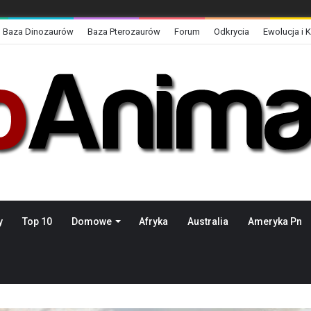
Baza Dinozaurów
Baza Pterozaurów
Forum
Odkrycia
Ewolucja i 
y
Top 10
Domowe
Afryka
Australia
Ameryka Pn