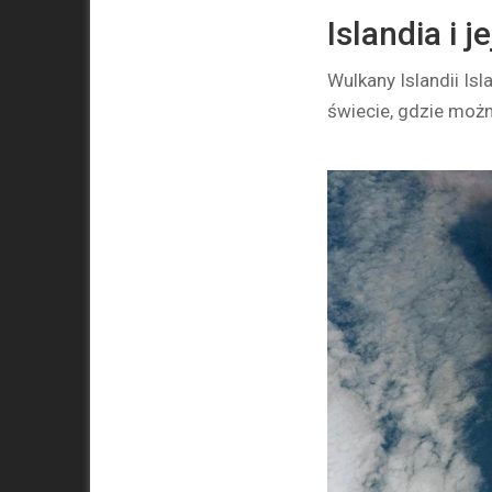
Islandia i j
Wulkany Islandii Is
świecie, gdzie moż