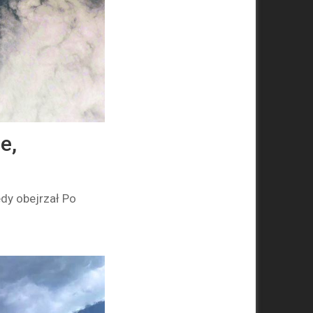
e,
edy obejrzał Po