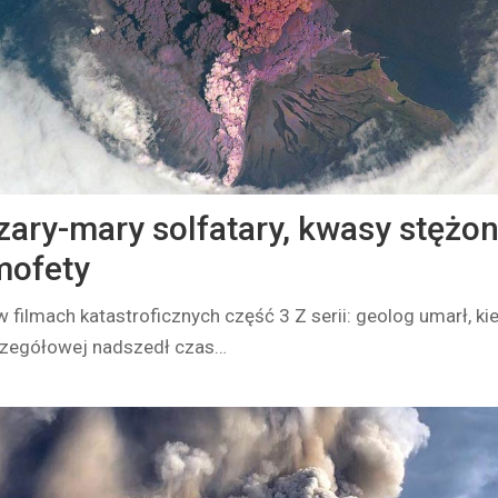
zary-mary solfatary, kwasy stężon
mofety
 filmach katastroficznych część 3 Z serii: geolog umarł, ki
zczegółowej nadszedł czas…