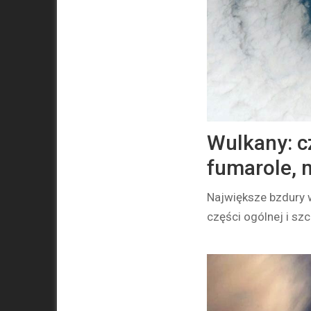
Wulkany: c
fumarole, 
Największe bzdury w
części ogólnej i s