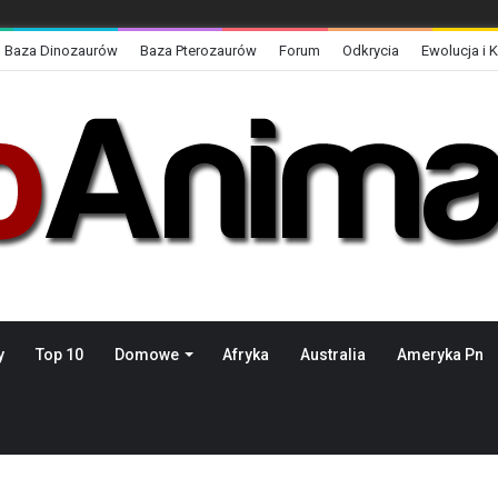
Baza Dinozaurów
Baza Pterozaurów
Forum
Odkrycia
Ewolucja i 
y
Top 10
Domowe
Afryka
Australia
Ameryka Pn