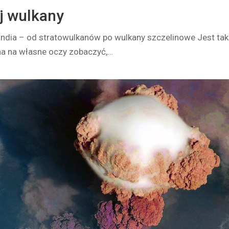
ej wulkany
landia – od stratowulkanów po wulkany szczelinowe Jest tak
na na własne oczy zobaczyć,…