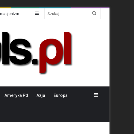
Sidebar
Szukaj
Kreacjonizm
Sidebar
Ameryka Pd
Azja
Europa