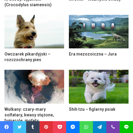
(Crocodylus siamensis)
Owczarek pikardyjski –
Era mezozoiczna – Jura
rozczochrany pies
Wulkany: czary-mary
Shih tzu – figlarny psiak
solfatary, kwasy stężone,
fumarole, mofety
Facebook
Twitter
Tumblr
Pinterest
Pocket
Messenger
WhatsApp
Telegram
Viber
Line