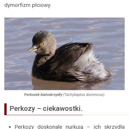
dymorfizm płciowy.
Perkozek białoskrzydły
(
Tachybaptus dominicus
).
Perkozy – ciekawostki.
Perkozy doskonale nurkują – ich skrzydła