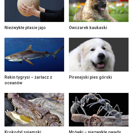
Niezwykłe ptasie jajo
Owczarek kaukaski
Rekin tygrysi – żarłacz z
Pirenejski pies górski
oceanów
Krokodyl syjamski
Mrówki – niezwykłe owady