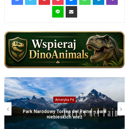
Line
Share via Email
Dinozaury
Giraffatitan brancai