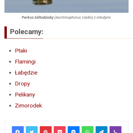
Perkoz żółtodzioby
(
Aechmophorus clarkii
) z młodymi.
Polecamy:
Ptaki
Flamingi
Łabędzie
Dropy
Pelikany
Zimorodek
Pinterest
Pocket
Messenger
WhatsApp
Telegram
Viber