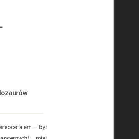
–
ylozaurów
reocefalem – był
ncernych): miał