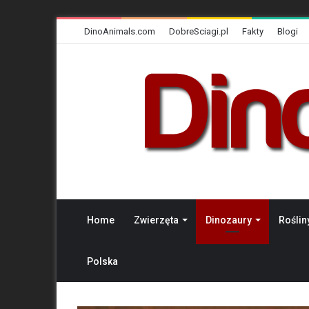
DinoAnimals.com
DobreSciagi.pl
Fakty
Blogi
Home
Zwierzęta
Dinozaury
Roślin
Polska