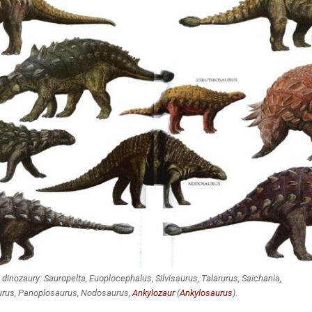
dinozaury: Sauropelta, Euoplocephalus, Silvisaurus, Talarurus, Saichania,
urus, Panoplosaurus, Nodosaurus,
Ankylozaur
(
Ankylosaurus
).