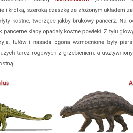
e i krótką, szeroką czaszkę ze złożonym układem za
 płyty kostne, tworzące jakby brukowy pancerz. Na o
k pancerne klapy opadały kostne powieki. Z tyłu głowy 
yja, tułów i nasada ogona wzmocnione były pierś
dużych tarcz rogowych z grzebieniem, a usztywniony
ostną.