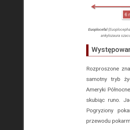
Euoplocefal
(
Euoplocepha
ankylozaura szacu
Występowa
Rozproszone zna
samotny tryb ży
Ameryki Północnej
skubiąc runo. Jad
Pogryziony pok
przewodu pokar