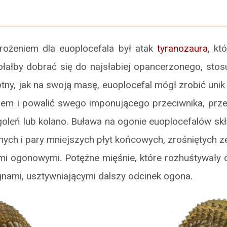
ożeniem dla euoplocefala był atak
tyranozaura
, kt
dołałby dobrać się do najsłabiej opancerzonego, sto
ny, jak na swoją masę, euoplocefal mógł zrobić uni
kiem i powalić swego imponującego przeciwnika, prze
oleń lub kolano. Buława na ogonie euoplocefalów skł
znych i pary mniejszych płyt końcowych, zrośniętych 
mi ogonowymi. Potężne mięśnie, które rozhuśtywały 
gnami, usztywniającymi dalszy odcinek ogona.