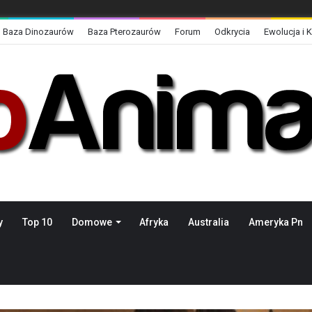
Baza Dinozaurów
Baza Pterozaurów
Forum
Odkrycia
Ewolucja i 
y
Top 10
Domowe
Afryka
Australia
Ameryka Pn