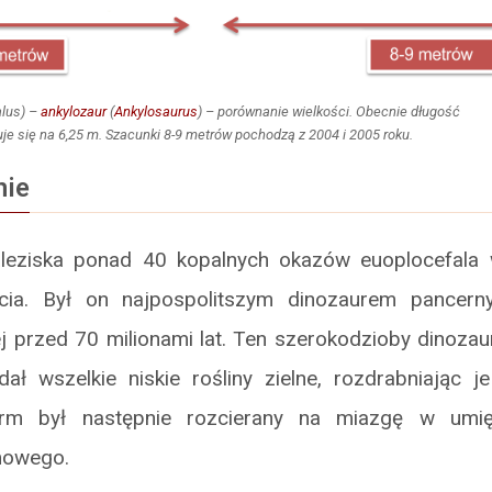
lus
) –
ankylozaur
(
Ankylosaurus
) – porównanie wielkości. Obecnie długość
je się na 6,25 m. Szacunki 8-9 metrów pochodzą z 2004 i 2005 roku.
nie
leziska ponad 40 kopalnych okazów euoplocefala 
cia. Był on najpospolitszym dinozaurem pancer
 przed 70 milionami lat. Ten szerokodzioby dinozau
ał wszelkie niskie rośliny zielne, rozdrabniając j
arm był następnie rozcierany na miazgę w umię
mowego.