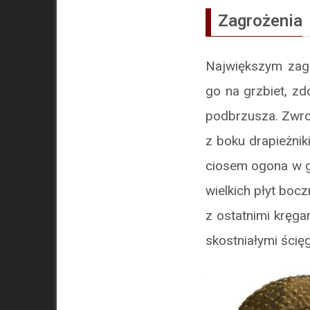
Zagrożenia
Największym zagr
go na grzbiet, z
podbrzusza. Zwrot
z boku drapieżni
ciosem ogona w g
wielkich płyt boc
z ostatnimi kręga
skostniałymi ścię