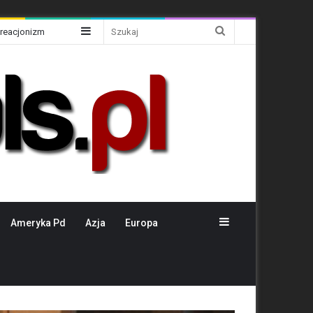
Sidebar
Szukaj
Kreacjonizm
Sidebar
Ameryka Pd
Azja
Europa