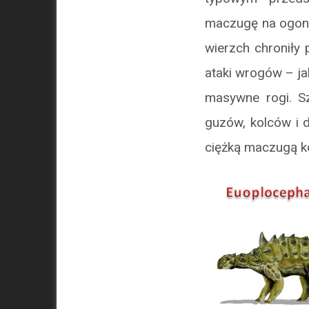
maczugę na ogoni
wierzch chroniły
ataki wrogów – ja
masywne rogi. Sz
guzów, kolców i 
ciężką maczugą k