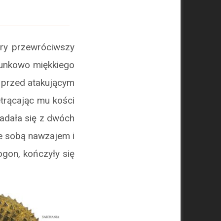
óry przewróciwszy
sunkowo miękkiego
k przed atakującym
trącając mu kości
adała się z dwóch
ze sobą nawzajem i
ogon, kończyły się