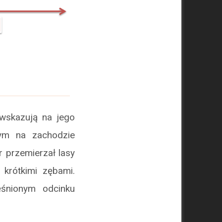
wskazują na jego
nym na zachodzie
r przemierzał lasy
e krótkimi zębami.
śnionym odcinku