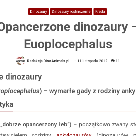
Dinozaury
Dinozaury roślinożerne
Kreda
Opancerzone dinozaury 
Euoplocephalus
Redakcja DinoAnimals.pl
11 listopada 2012
11
e dinozaury
oplocephalus
) – wymarłe gady z rodziny ank
tyka
„dobrze opancerzony łeb”)
– początkowo zwany ste
tawicielem rodziny
ankylozaurów
(dinozaurów pa