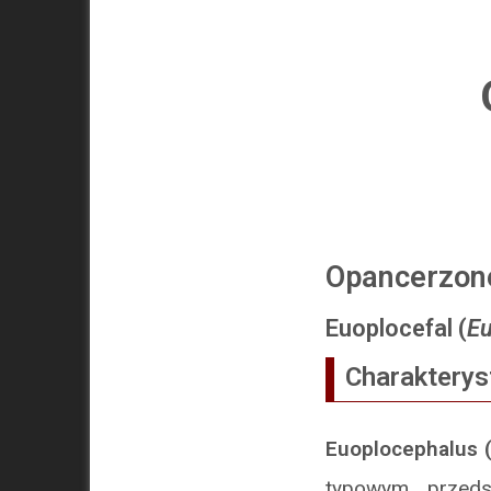
Opancerzon
Euoplocefal (
Eu
Charakterys
Euoplocephalus (
typowym przeds