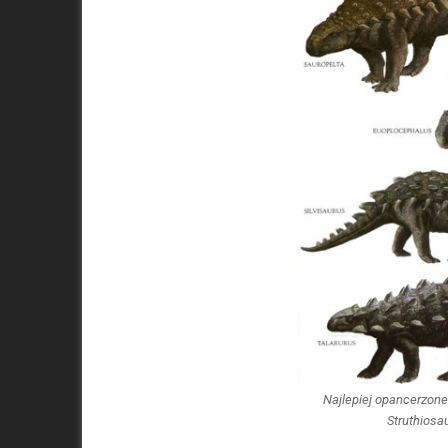
Najlepiej opancerzone 
Struthiosa