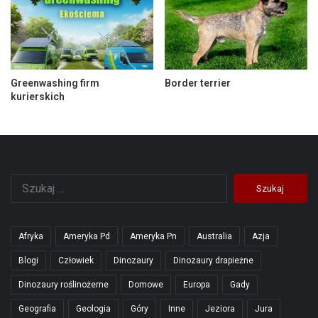
Greenwashing firm
Border terrier
kurierskich
Szukaj:
Afryka
Ameryka Pd
Ameryka Pn
Australia
Azja
Blogi
Człowiek
Dinozaury
Dinozaury drapieżne
Dinozaury roślinożerne
Domowe
Europa
Gady
Geografia
Geologia
Góry
Inne
Jeziora
Jura