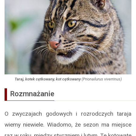
Taraj, kotek cętkowany, kot cętkowany
(
Prionailurus viverrinus
)
Rozmnażanie
O zwyczajach godowych i rozrodczych taraja
wiemy niewiele. Wiadomo, że sezon ma miejsce
raz w roku, między styczniem i lutym. Te kotowate