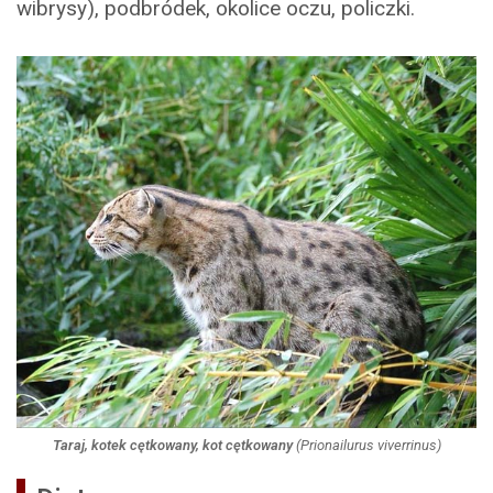
wibrysy), podbródek, okolice oczu, policzki.
Taraj, kotek cętkowany, kot cętkowany
(
Prionailurus viverrinus
)