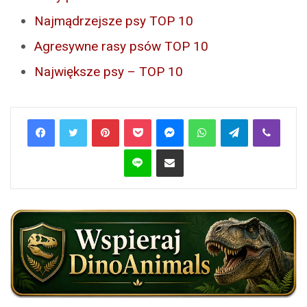
Najmądrzejsze psy TOP 10
Agresywne rasy psów TOP 10
Największe psy – TOP 10
Pinterest
Pocket
Messenger
WhatsApp
Telegram
Viber
Line
Share via Email