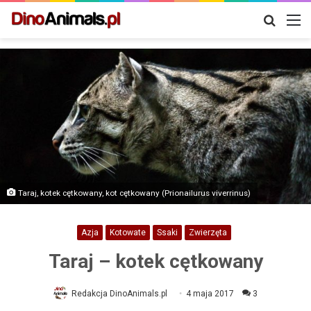
Szukaj
M
Taraj, kotek cętkowany, kot cętkowany (Prionailurus viverrinus)
Azja
Kotowate
Ssaki
Zwierzęta
Taraj – kotek cętkowany
Redakcja DinoAnimals.pl
4 maja 2017
3