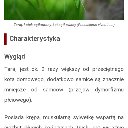
Taraj, kotek cętkowany, kot cętkowany
(
Prionailurus viverrinus
)
Charakterystyka
Wygląd
Taraj jest ok. 2 razy większy od przeciętnego
kota domowego, dodatkowo samice są znacznie
mniejsze od samców (przejaw dymorfizmu
płciowego).
Posiada krępą, muskularną sylwetkę wspartą na
niezbyt długich kończynach. Pysk jest wyraźnie