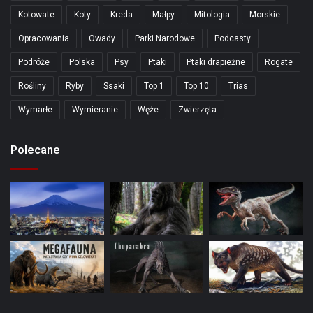
Kotowate
Koty
Kreda
Małpy
Mitologia
Morskie
Opracowania
Owady
Parki Narodowe
Podcasty
Podróże
Polska
Psy
Ptaki
Ptaki drapieżne
Rogate
Rośliny
Ryby
Ssaki
Top 1
Top 10
Trias
Wymarłe
Wymieranie
Węże
Zwierzęta
Polecane