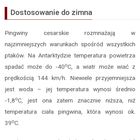
Dostosowanie do zimna
Pingwiny cesarskie rozmnażają w
najzimniejszych warunkach spośród wszystkich
ptaków. Na Antarktydzie temperatura powietrza
o
spadać może do -40
C, a wiatr może wiać z
prędkością 144 km/h. Niewiele przyjemniejsza
jest woda – jej temperatura wynosi średnio
o
-1,8
C, jest ona zatem znacznie niższa, niż
temperatura ciała pingwina, która wynosi ok.
o
39
C.