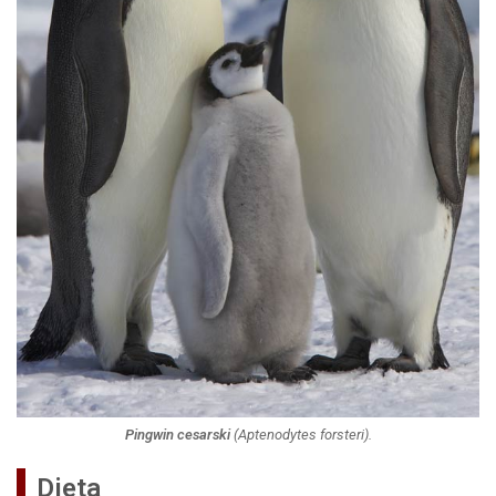
Pingwin cesarski
(
Aptenodytes forsteri
).
Dieta