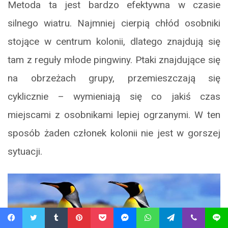
Metoda ta jest bardzo efektywna w czasie
silnego wiatru. Najmniej cierpią chłód osobniki
stojące w centrum kolonii, dlatego znajdują się
tam z reguły młode pingwiny. Ptaki znajdujące się
na obrzeżach grupy, przemieszczają się
cyklicznie – wymieniają się co jakiś czas
miejscami z osobnikami lepiej ogrzanymi. W ten
sposób żaden członek kolonii nie jest w gorszej
sytuacji.
Facebook
Twitter
Tumblr
Pinterest
Pocket
Messenger
WhatsApp
Telegram
Viber
Line