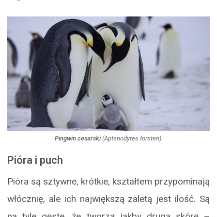
Pingwin cesarski
(
Aptenodytes forsteri
).
Pióra i puch
Pióra są sztywne, krótkie, kształtem przypominają
włócznię, ale ich największą zaletą jest ilość. Są
na tyle gęste, że tworzą jakby drugą skórę –