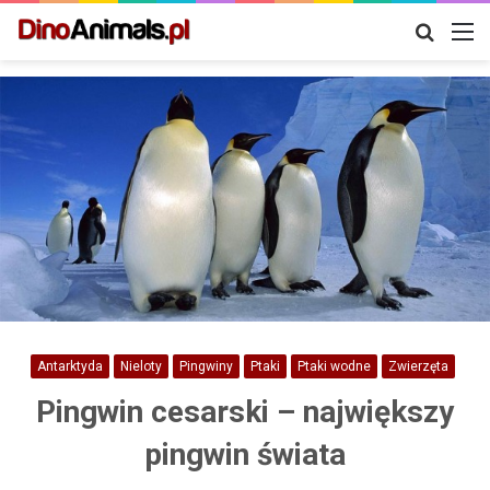
Szukaj
M
Antarktyda
Nieloty
Pingwiny
Ptaki
Ptaki wodne
Zwierzęta
Pingwin cesarski – największy
pingwin świata