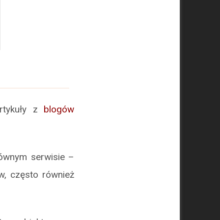
artykuły z
blogów
łównym serwisie –
w, często również