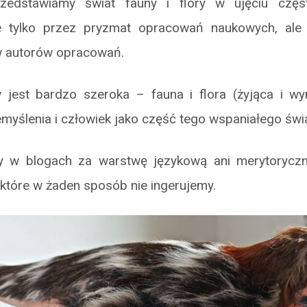
edstawiamy świat fauny i flory w ujęciu częs
e tylko przez pryzmat opracowań naukowych, ale 
w autorów opracowań.
jest bardzo szeroka – fauna i flora (żyjąca i wym
myślenia i człowiek jako część tego wspaniałego świa
 w blogach za warstwę językową ani merytoryczn
 które w żaden sposób nie ingerujemy.