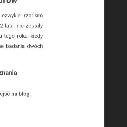
aurów
iezwykle rzadkim
 lata, nie zostały
u tego roku, kiedy
pne badania dwóch
znania
ejść na blog: