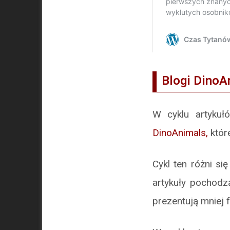
Blogi DinoA
W cyklu artyk
DinoAnimals,
któr
Cykl ten różni s
artykuły pochodz
prezentują mniej 