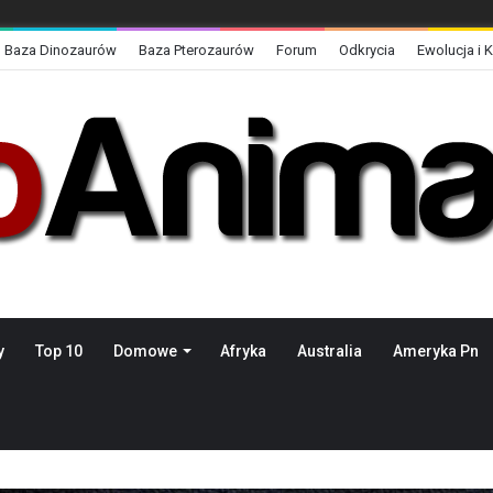
Baza Dinozaurów
Baza Pterozaurów
Forum
Odkrycia
Ewolucja i 
y
Top 10
Domowe
Afryka
Australia
Ameryka Pn