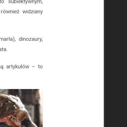
to subiektywnym,
również widziany
arła), dinozaury,
ta.
ą artykułów – to