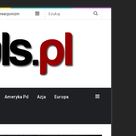
Sidebar
Szukaj
Kreacjonizm
Sidebar
Ameryka Pd
Azja
Europa