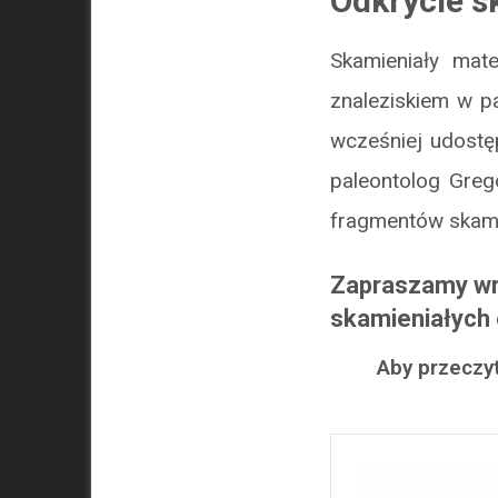
Odkrycie s
Skamieniały mat
znaleziskiem w pa
wcześniej udostęp
paleontolog Greg
fragmentów skami
Zapraszamy wr
skamieniałych
Aby przeczyt