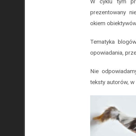
W cyklu tym prz
prezentowany ni
okiem obiektywó
Tematyka blogów 
opowiadania, prze
Nie odpowiadamy
teksty autorów, w