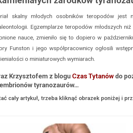
kamieniałych zarodków tyranoz
eriał skalny młodych osobników teropodów jest n
leontologii. Egzemplarze teropodów młodszych niż 2
nione nauce, zmieniło się to dopiero w październik
ory Funston i jego współpracownicy ogłosili wstę
eniałości o miniaturowych wymiarach.
az Krzysztofem z blogu
Czas Tytanów
do po
 embrionów tyranozaurów…
ać cały artykuł, trzeba kliknąć obrazek poniżej i prz