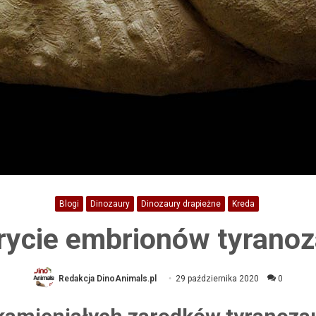
Blogi
Dinozaury
Dinozaury drapieżne
Kreda
rycie embrionów tyranoz
Redakcja DinoAnimals.pl
29 października 2020
0