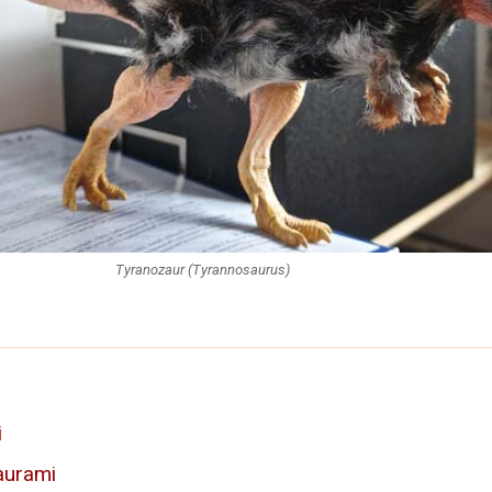
Tyranozaur (Tyrannosaurus)
i
aurami