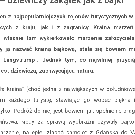
 dziewiczy zakątek jak z bajki
en z najpopularniejszych rejonów turystycznych w
cych z kraju, jak i z zagranicy. Kraina marzeń
 właśnie tam wykiełkowało marzenie założyciela 
 ją nazwać krainą bajkową, stała się bowiem m
i Langstrumpf. Jednak tym, co najsilniej przyci
jest dziewicza, zachwycająca natura.
ła kraina” (choć jedna z największych w południowej
ym każdego turystę, stawiając go wobec piękna i 
 tylko. Podróż do niej jest bowiem jak spełnienie pra
iństwa, kiedy za sprawą wyobraźni ożywały bajko
arzenie, najlepiej złapać samolot z Gdańska do V