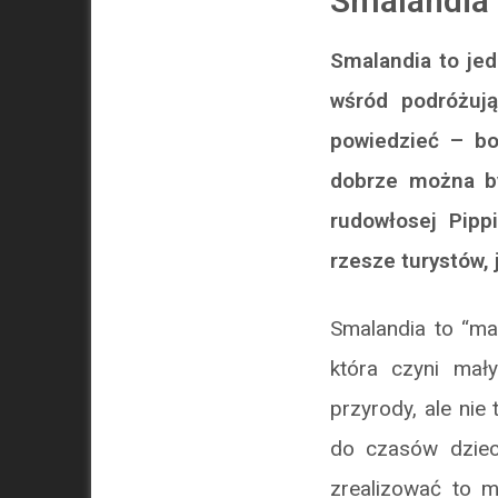
Smalandia –
Smalandia to jed
wśród podróżują
powiedzieć – bo
dobrze można by
rudowłosej Pipp
rzesze turystów, 
Smalandia to “ma
która czyni mał
przyrody, ale nie
do czasów dziec
zrealizować to m