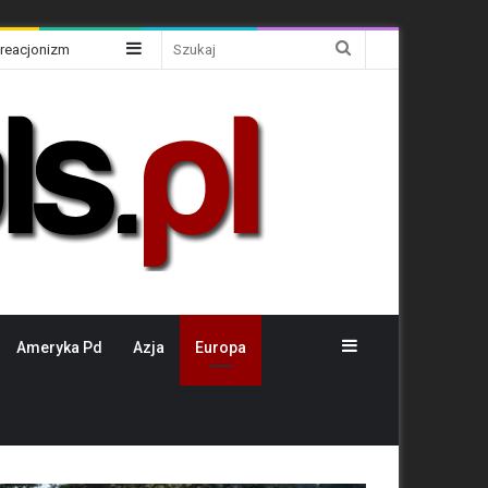
Sidebar
Szukaj
Kreacjonizm
Sidebar
Ameryka Pd
Azja
Europa