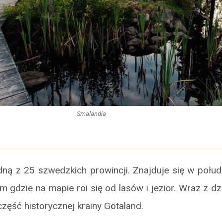
Smalandia
edną z 25 szwedzkich prowincji. Znajduje się w połu
am gdzie na mapie roi się od lasów i jezior. Wraz z d
część historycznej krainy Götaland.