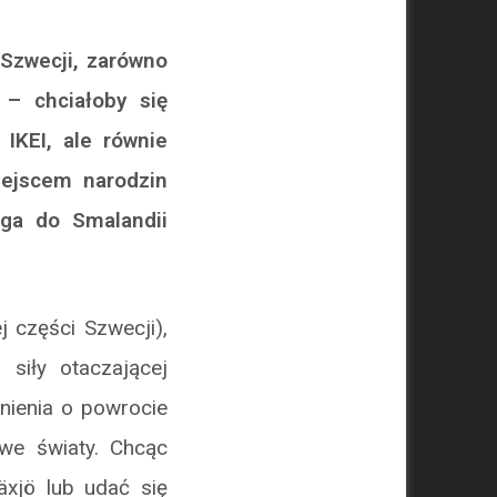
 Szwecji, zarówno
 – chciałoby się
IKEI, ale równie
iejscem narodzin
ąga do Smalandii
 części Szwecji),
siły otaczającej
gnienia o powrocie
we światy. Chcąc
äxjö lub udać się