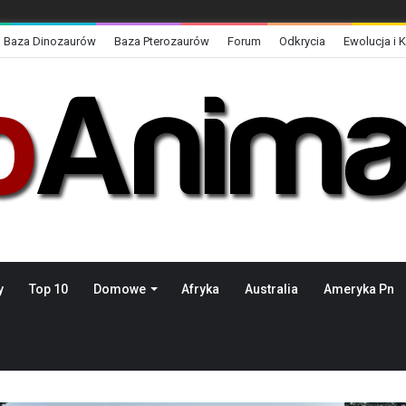
Baza Dinozaurów
Baza Pterozaurów
Forum
Odkrycia
Ewolucja i 
y
Top 10
Domowe
Afryka
Australia
Ameryka Pn