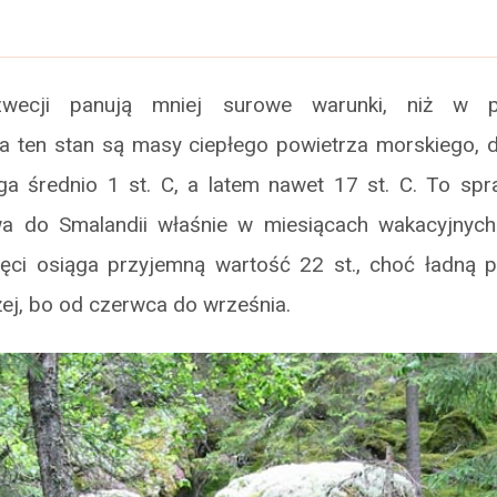
wecji panują mniej surowe warunki, niż w pó
a ten stan są masy ciepłego powietrza morskiego, d
ga średnio 1 st. C, a latem nawet 17 st. C. To spra
a do Smalandii właśnie w miesiącach wakacyjnych.
rtęci osiąga przyjemną wartość 22 st., choć ładną
żej, bo od czerwca do września.