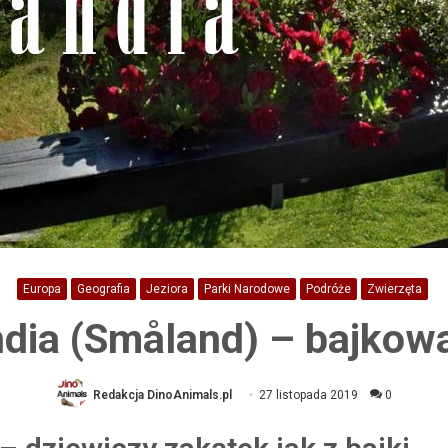
Europa
Geografia
Jeziora
Parki Narodowe
Podróże
Zwierzęta
dia (Småland) – bajkowa
Redakcja DinoAnimals.pl
27 listopada 2019
0