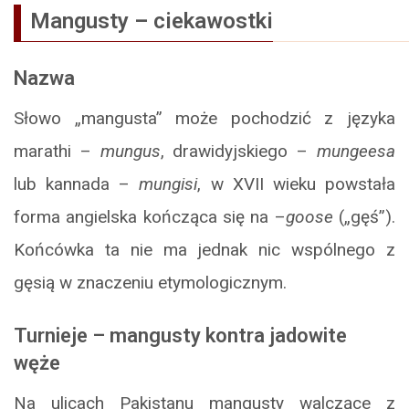
Mangusty
–
ciekawostki
Nazwa
Słowo „mangusta” może pochodzić z języka
marathi –
mungus
, drawidyjskiego –
mungeesa
lub kannada –
mungisi
, w XVII wieku powstała
forma angielska kończąca się na –
goose
(„gęś”).
Końcówka ta nie ma jednak nic wspólnego z
gęsią w znaczeniu etymologicznym.
Turnieje – mangusty kontra jadowite
węże
Na ulicach Pakistanu mangusty walczące z