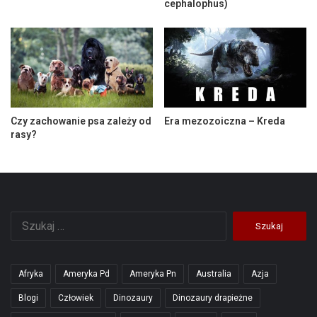
cephalophus)
Czy zachowanie psa zależy od
Era mezozoiczna – Kreda
rasy?
Szukaj:
Afryka
Ameryka Pd
Ameryka Pn
Australia
Azja
Blogi
Człowiek
Dinozaury
Dinozaury drapieżne