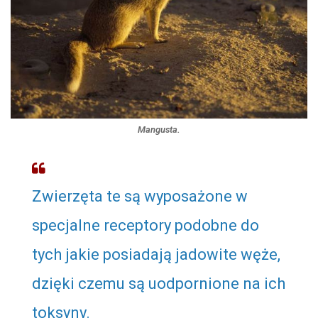
Mangusta.
Zwierzęta te są wyposażone w
specjalne receptory podobne do
tych jakie posiadają jadowite węże,
dzięki czemu są uodpornione na ich
toksyny.