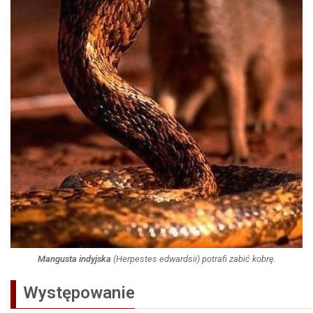
Mangusta indyjska
(
Herpestes edwardsii
) potrafi zabić kobrę.
Występowanie