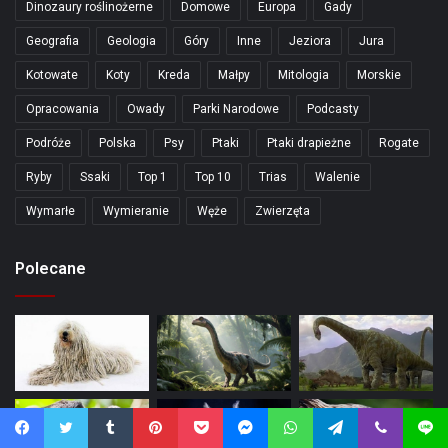
Dinozaury roślinożerne
Domowe
Europa
Gady
Geografia
Geologia
Góry
Inne
Jeziora
Jura
Kotowate
Koty
Kreda
Małpy
Mitologia
Morskie
Opracowania
Owady
Parki Narodowe
Podcasty
Podróże
Polska
Psy
Ptaki
Ptaki drapieżne
Rogate
Ryby
Ssaki
Top 1
Top 10
Trias
Walenie
Wymarłe
Wymieranie
Węże
Zwierzęta
Polecane
Facebook
Twitter
Tumblr
Pinterest
Pocket
Messenger
WhatsApp
Telegram
Viber
Line