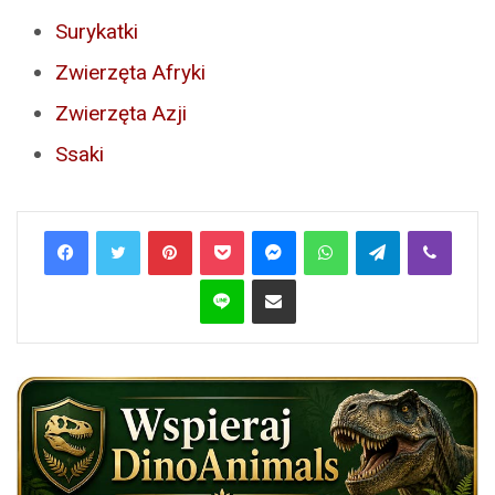
Surykatki
Zwierzęta Afryki
Zwierzęta Azji
Ssaki
Pinterest
Pocket
Messenger
WhatsApp
Telegram
Viber
Line
Share via Email