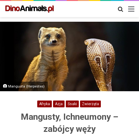
Szukaj
M
Mangusta (Herpestes)
Afryka
Azja
Ssaki
Zwierzęta
Mangusty, Ichneumony –
zabójcy węży