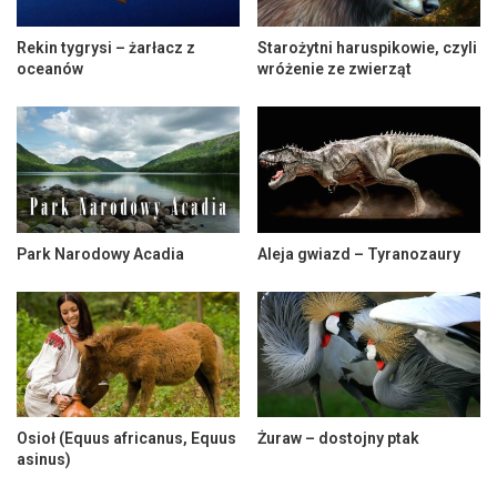
Rekin tygrysi – żarłacz z
Starożytni haruspikowie, czyli
oceanów
wróżenie ze zwierząt
Park Narodowy Acadia
Aleja gwiazd – Tyranozaury
Osioł (Equus africanus, Equus
Żuraw – dostojny ptak
asinus)