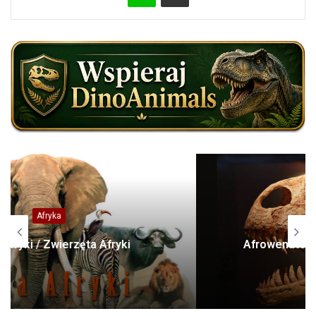
Dinozaury
Afrowenator (Afrovenator abakensis)