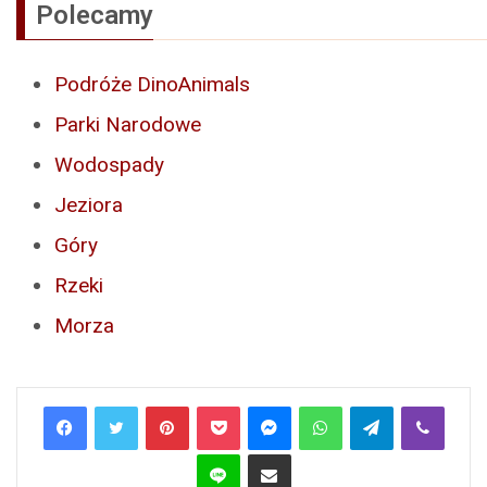
Polecamy
Podróże DinoAnimals
Parki Narodowe
Wodospady
Jeziora
Góry
Rzeki
Morza
Pinterest
Pocket
Messenger
WhatsApp
Telegram
Viber
Line
Share via Email