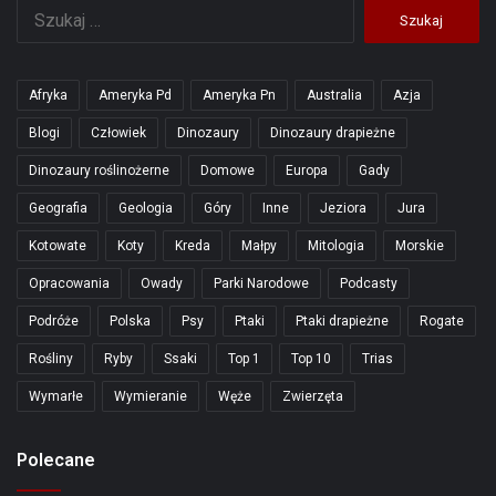
Szukaj:
Afryka
Ameryka Pd
Ameryka Pn
Australia
Azja
Blogi
Człowiek
Dinozaury
Dinozaury drapieżne
Dinozaury roślinożerne
Domowe
Europa
Gady
Geografia
Geologia
Góry
Inne
Jeziora
Jura
Kotowate
Koty
Kreda
Małpy
Mitologia
Morskie
Opracowania
Owady
Parki Narodowe
Podcasty
Podróże
Polska
Psy
Ptaki
Ptaki drapieżne
Rogate
Rośliny
Ryby
Ssaki
Top 1
Top 10
Trias
Wymarłe
Wymieranie
Węże
Zwierzęta
Polecane