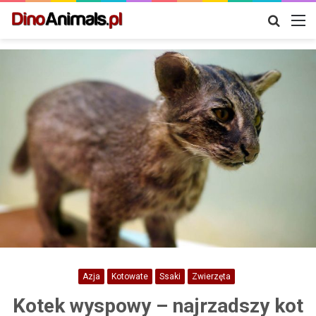
Szukaj
M
Azja
Kotowate
Ssaki
Zwierzęta
Kotek wyspowy – najrzadszy kot