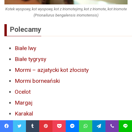
Kotek wyspowy, kot wyspowy, kot z Iriomotejimy, kot z Iriomote, kot Iriomote
(Prionailurus bengalensis iriomotensis)
Polecamy
Białe lwy
Białe tygrysy
Mormi – azjatycki kot złocisty
Mormi borneański
Ocelot
Margaj
Karakal
Wielkie koty
Facebook
Twitter
Tumblr
Pinterest
Pocket
Messenger
WhatsApp
Telegram
Viber
Line