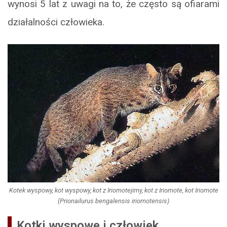
wynosi 5 lat z uwagi na to, że często są ofiarami
działalności człowieka.
Kotek wyspowy, kot wyspowy, kot z Iriomotejimy, kot z Iriomote, kot Iriomote
(Prionailurus bengalensis iriomotensis)
Kotki wyspowe i człowiek