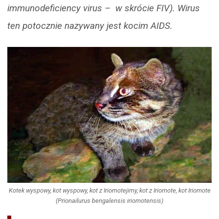
immunodeficiency virus – w skrócie FIV). Wirus
ten potocznie nazywany jest kocim AIDS.
Kotek wyspowy, kot wyspowy, kot z Iriomotejimy, kot z Iriomote, kot Iriomote
(Prionailurus bengalensis iriomotensis)