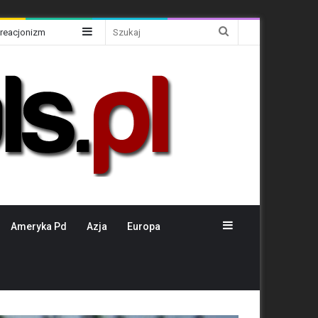
Sidebar
Szukaj
Kreacjonizm
Sidebar
Ameryka Pd
Azja
Europa