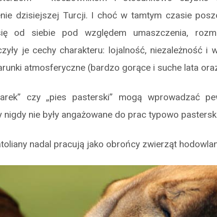
nie dzisiejszej Turcji. I choć w tamtym czasie pos
się od siebie pod względem umaszczenia, rozmi
zyły je cechy charakteru: lojalność, niezależność 
runki atmosferyczne (bardzo gorące i suche lata ora
zarek” czy „pies pasterski” mogą wprowadzać pe
 nigdy nie były angażowane do prac typowo pastersk
oliany nadal pracują jako obrońcy zwierząt hodowla