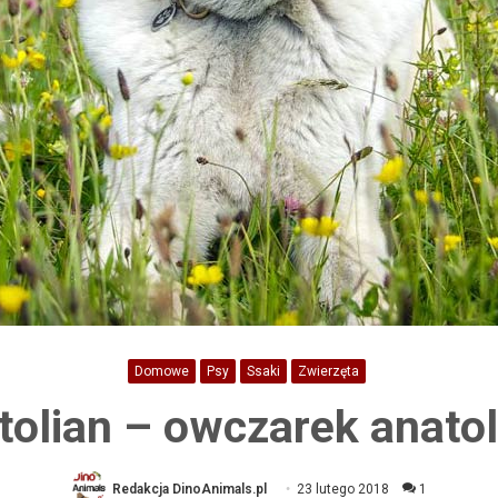
Domowe
Psy
Ssaki
Zwierzęta
tolian – owczarek anatoli
Redakcja DinoAnimals.pl
23 lutego 2018
1