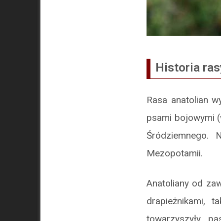
Historia ras
Rasa anatolian w
psami bojowymi (
Śródziemnego. 
Mezopotamii.
Anatoliany od za
drapieżnikami, t
towarzyszyły p