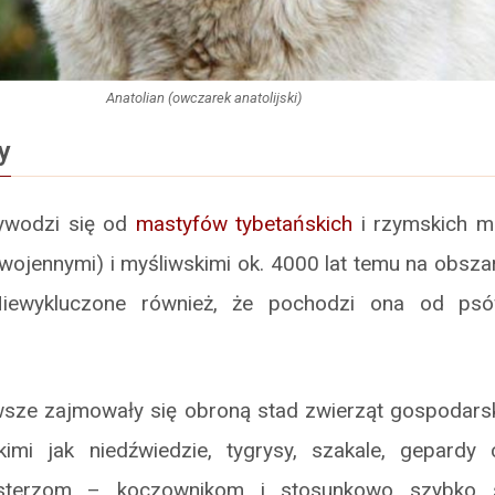
Anatolian (owczarek anatolijski)
y
ywodzi się od
mastyfów tybetańskich
i rzymskich m
wojennymi) i myśliwskimi ok. 4000 lat temu na obsz
Niewykluczone również, że pochodzi ona od psó
wsze zajmowały się obroną stad zwierząt gospodars
akimi jak niedźwiedzie, tygrysy, szakale, gepardy 
asterzom – koczownikom i stosunkowo szybko s