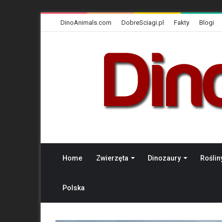
DinoAnimals.com
DobreSciagi.pl
Fakty
Blogi
Home
Zwierzęta
Dinozaury
Roślin
Polska