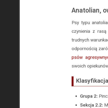
Anatolian, o
Psy typu anatoli
czynienia z rasą
trudnych warunka
odpornością zarów
psów agresywny
swoich opiekunów
Klasyfikacja
Grupa 2:
Pinc
Sekcja 2.2:
M