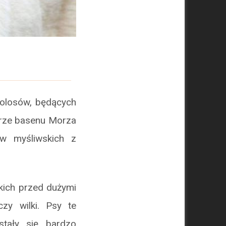
olosów, będących
arze basenu Morza
w myśliwskich z
kich przed dużymi
czy wilki. Psy te
tały się bardzo