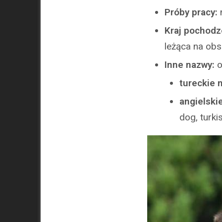
Próby pracy:
Kraj pochodze
leżąca na obsz
Inne nazwy:
o
tureckie 
angielski
dog, turk