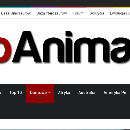
Baza Dinozaurów
Baza Pterozaurów
Forum
Odkrycia
Ewolucja i 
y
Top 10
Domowe
Afryka
Australia
Ameryka Pn