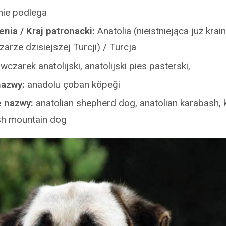
nie podlega
nia / Kraj patronacki:
Anatolia (nieistniejąca już krai
arze dzisiejszej Turcji) / Turcja
wczarek anatolijski, anatolijski pies pasterski,
nazwy:
anadolu çoban köpeği
e nazwy:
anatolian shepherd dog, anatolian karabash, 
ish mountain dog