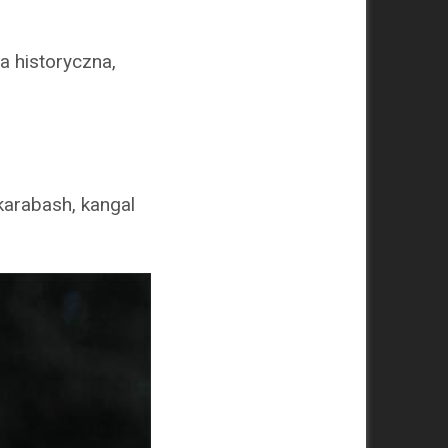
na historyczna,
karabash, kangal