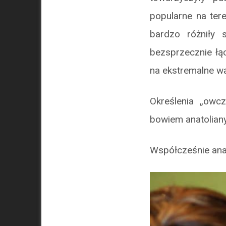
popularne na tere
bardzo różniły 
bezsprzecznie łąc
na ekstremalne wa
Określenia „owc
bowiem anatoliany
Współcześnie anat