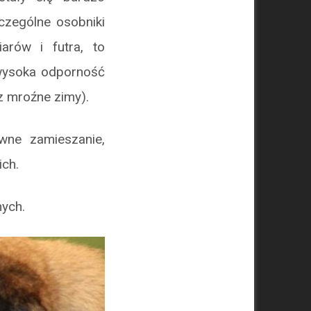
zczególne osobniki
arów i futra, to
i wysoka odporność
z mroźne zimy).
wne zamieszanie,
ich.
nych.