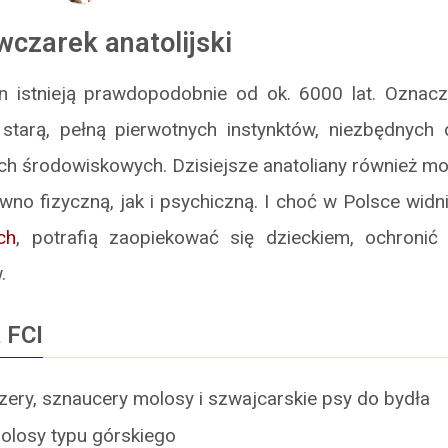
wczarek anatolijski
an istnieją prawdopodobnie od ok. 6000 lat. Oznac
 starą, pełną pierwotnych instynktów, niezbędnych
ch środowiskowych. Dzisiejsze anatoliany również mo
no fizyczną, jak i psychiczną. I choć w Polsce wid
ch
, potrafią zaopiekować się dzieckiem, ochronić
.
 FCI
zery, sznaucery molosy i szwajcarskie psy do bydła
olosy typu górskiego