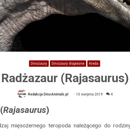
Dinozaury
Dinozaury drapieżne
Kreda
Radżazaur (Rajasaurus)
Redakcja DinoAnimals.pl
10 sierpnia 2019
4
(
Rajasaurus
)
dzaj mięsożernego teropoda należącego do rodziny