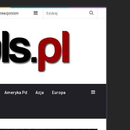
Sidebar
Szukaj
Kreacjonizm
Sidebar
Ameryka Pd
Azja
Europa