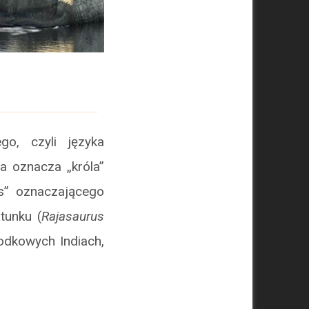
go, czyli języka
ja oznacza „króla”
os” oznaczającego
tunku (
Rajasaurus
odkowych Indiach,