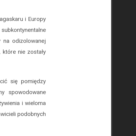
dagaskaru i Europy
 subkontynentalne
y na odizolowanej
 które nie zostały
cić się pomiędzy
iany spowodowane
ywienia i wieloma
awicieli podobnych