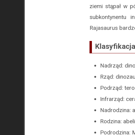
ziemi stąpał w pó
subkontynentu i
Rajasaurus bard
Klasyfikacj
Nadrząd: din
Rząd: dinoza
Podrząd: ter
Infrarząd: ce
Nadrodzina: a
Rodzina: abel
Podrodzina: 