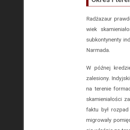
Radżazaur prawdo
wiek skamieniał
subkontynenty in
Narmada.
W późnej kredzi
zalesiony. Indyjs
na terenie forma
skamieniałości z
faktu był rozpad
migrowały pomiędz