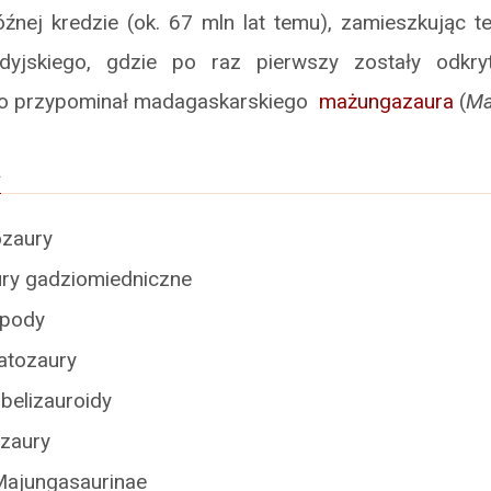
źnej kredzie (ok. 67 mln lat temu), zamieszkując t
ndyjskiego, gdzie po raz pierwszy zostały odkryt
zo przypominał madagaskarskiego
mażungazaura
(
Ma
a
ozaury
ury gadziomiedniczne
opody
ratozaury
belizauroidy
izaury
Majungasaurinae