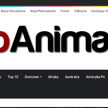
Baza Dinozaurów
Baza Pterozaurów
Forum
Odkrycia
Ewolucja i 
y
Top 10
Domowe
Afryka
Australia
Ameryka Pn