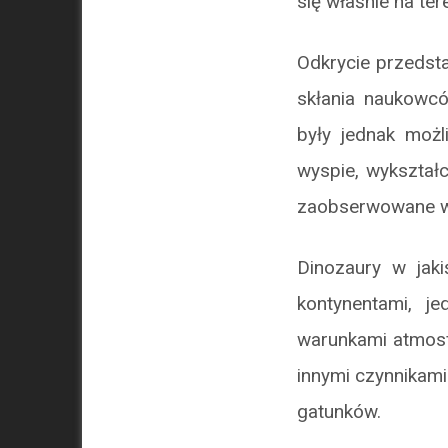
się właśnie na te
Odkrycie przedsta
skłania naukowcó
były jednak możl
wyspie, wykształc
zaobserwowane w 
Dinozaury w jak
kontynentami, j
warunkami atmosf
innymi czynnikami
gatunków.