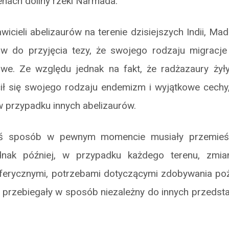
renach doliny rzeki Narmada.
wicieli abelizaurów na terenie dzisiejszych Indii, Ma
w do przyjęcia tezy, że swojego rodzaju migracje
iwe. Ze względu jednak na fakt, że radżazaury żył
ił się swojego rodzaju endemizm i wyjątkowe cechy,
przypadku innych abelizaurów.
iś sposób w pewnym momencie musiały przemieś
ednak później, w przypadku każdego terenu, zm
erycznymi, potrzebami dotyczącymi zdobywania poż
 przebiegały w sposób niezależny do innych przedst