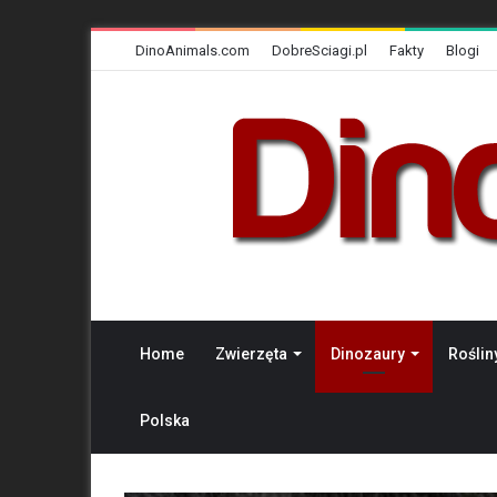
DinoAnimals.com
DobreSciagi.pl
Fakty
Blogi
Home
Zwierzęta
Dinozaury
Roślin
Polska