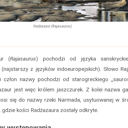
Radżazaur (Rajasaurus)
ur (
Rajasaurus
) pochodzi od języka sanskryckie
i (najstarszy z języków indoeuropejskich). Słowo Ra
gi człon nazwy pochodzi od starogreckiego „saur
azaur jest więc królem jaszczurek. Z kolei nazwa ga
nosi się do nazwy rzeki Narmada, usytuowanej w śr
, gdzie kości Radżazaura zostały odkryte.
eny występowania