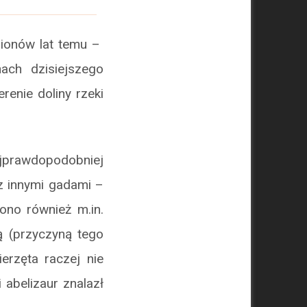
lionów lat temu –
ach dzisiejszego
enie doliny rzeki
jprawdopodobniej
 z innymi gadami –
ono również m.in.
ą (przyczyną tego
erzęta raczej nie
 abelizaur znalazł