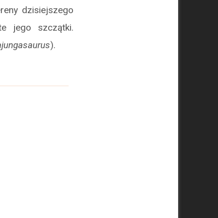
ereny dzisiejszego
e jego szczątki.
jungasaurus
).