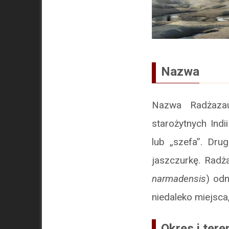
Nazwa
Nazwa Radżaza
starożytnych Indi
lub „szefa”. Dru
jaszczurkę. Radż
narmadensis
) od
niedaleko miejsca
Okres i ter