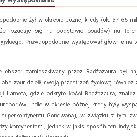
podobnie żył w okresie późnej kredy (ok. 67-66 mi
ości szacuje się na podstawie osadów) na teren
dyjskiego. Prawdopodobnie występował głównie na ter
e obszar zamieszkiwany przez Radżazaura był na
ki abelizaur dzielił swoją przestrzeń życiową również
cji Lameta, gdzie odkryto kości Radżazaura, znalezi
auropodów. Indie w okresie późnej kredy były wysp
 superkontynentu Gondwana), w związku z tym zwi
y kontynentami, jednak w jakiś sposób ten indyjski