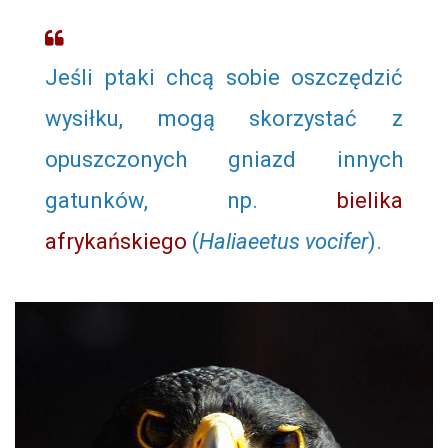
Jeśli ptaki chcą sobie oszczędzić
wysiłku, mogą skorzystać z
opuszczonych gniazd innych
gatunków, np.
bielika
afrykańskiego
(
Haliaeetus vocifer
).