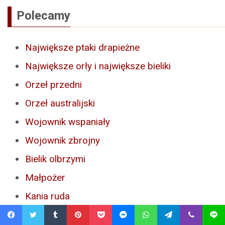
Polecamy
Największe ptaki drapieżne
Największe orły i największe bieliki
Orzeł przedni
Orzeł australijski
Wojownik wspaniały
Wojownik zbrojny
Bielik olbrzymi
Małpożer
Kania ruda
Kania czarna
Facebook
Twitter
Tumblr
Pinterest
Pocket
Messenger
WhatsApp
Telegram
Viber
Line