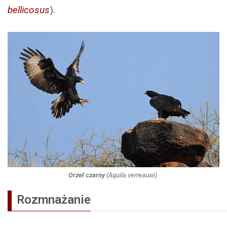
bellicosus
).
Orzeł czarny
(
Aquila verreauxii
).
Rozmnażanie