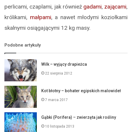
perlicami, czaplami, jak również
gadami
,
zającami
,
królikami,
małpami
, a nawet młodymi koziołkami
skalnymi osiągającymi 12 kg masy.
Podobne artykuły
Wilk – wyjący drapieżca
22 sierpnia 2012
Kot błotny – bohater egipskich malowideł
7 marca 2017
Gąbki (Porifera) – zwierzęta jak rośliny
10 listopada 2013