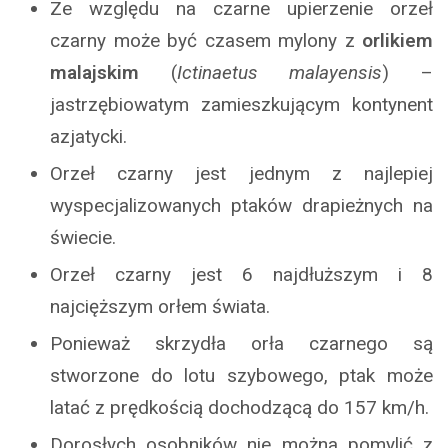
Ze względu na czarne upierzenie orzeł
czarny może być czasem mylony z
orlikiem
malajskim
(
Ictinaetus malayensis
) –
jastrzębiowatym zamieszkującym kontynent
azjatycki.
Orzeł czarny jest jednym z najlepiej
wyspecjalizowanych ptaków drapieżnych na
świecie.
Orzeł czarny jest 6 najdłuższym i 8
najcięższym orłem świata.
Ponieważ skrzydła orła czarnego są
stworzone do lotu szybowego, ptak może
latać z prędkością dochodzącą do 157 km/h.
Dorosłych osobników nie można pomylić z