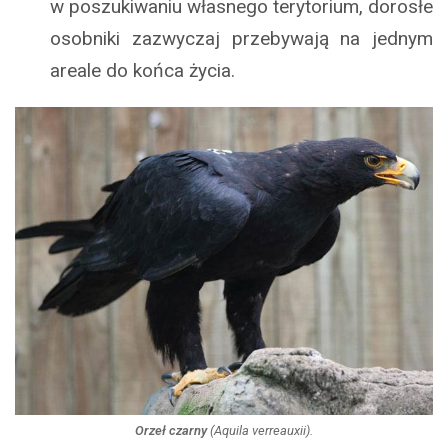
w poszukiwaniu własnego terytorium, dorosłe
osobniki zazwyczaj przebywają na jednym
areale do końca życia.
Orzeł czarny
(
Aquila verreauxii
).