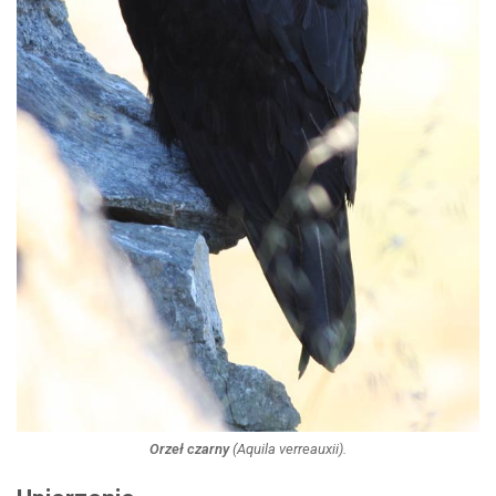
Orzeł czarny
(
Aquila verreauxii
).