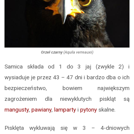
Orzeł czarny
(
Aquila verreauxii
)
Samica składa od 1 do 3 jaj (zwykle 2) i
wysiaduje je przez 43 – 47 dni i bardzo dba o ich
bezpieczeństwo, bowiem największym
zagrożeniem dla niewyklutych piskląt są
mangusty
,
pawiany
,
lamparty
i
pytony
skalne.
Pisklęta wykluwają się w 3 – 4-dniowych