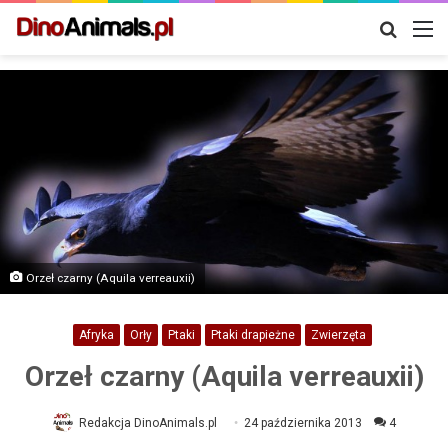
Szukaj
M
Orzeł czarny (Aquila verreauxii)
Afryka
Orły
Ptaki
Ptaki drapieżne
Zwierzęta
Orzeł czarny (Aquila verreauxii)
Redakcja DinoAnimals.pl
24 października 2013
4