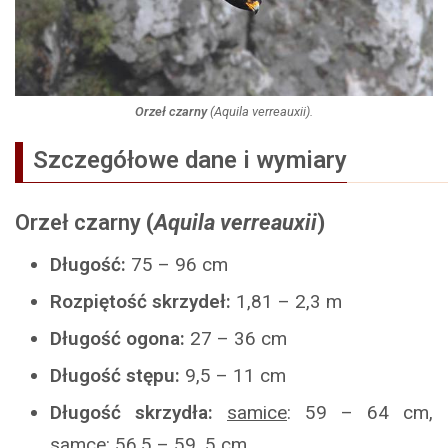
Orzeł czarny
(
Aquila verreauxii
).
Szczegółowe dane i wymiary
Orzeł czarny
(
Aquila verreauxii
)
Długość:
75 – 96 cm
Rozpiętość skrzydeł:
1,81 – 2,3 m
Długość ogona:
27 – 36 cm
Długość stępu:
9,5 – 11 cm
Długość skrzydła:
samice
: 59 – 64 cm,
samce
: 56,5 – 59, 5 cm