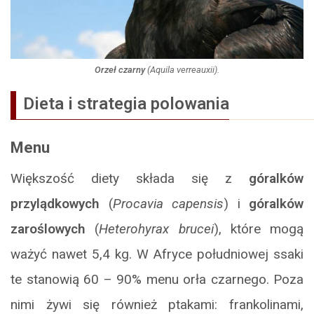
Orzeł czarny
(
Aquila verreauxii
).
Dieta i strategia polowania
Menu
Większość diety składa się z
góralków
przylądkowych
(
Procavia capensis
) i
góralków
zaroślowych
(
Heterohyrax brucei
), które mogą
ważyć nawet 5,4 kg. W Afryce południowej ssaki
te stanowią 60 – 90% menu orła czarnego. Poza
nimi żywi się również ptakami: frankolinami,