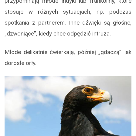
przypominają młode indyki lub frankoliny, które
stosuje w różnych sytuacjach, np. podczas
spotkania z partnerem. Inne dźwięki są głośne,
„dzwoniące”, kiedy chce odpędzić intruza.
Młode delikatnie ćwierkają, później „gdaczą” jak
dorosłe orły.