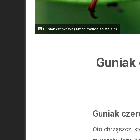
Guniak czerwczyk (Amphimallon solstitiale)
Guniak 
Guniak czer
Oto chrząszcz, k