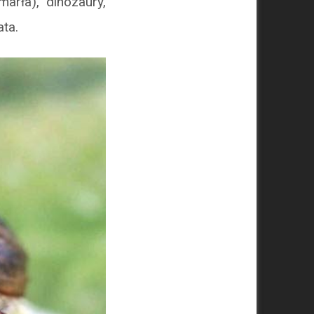
arła), dinozaury,
ta.