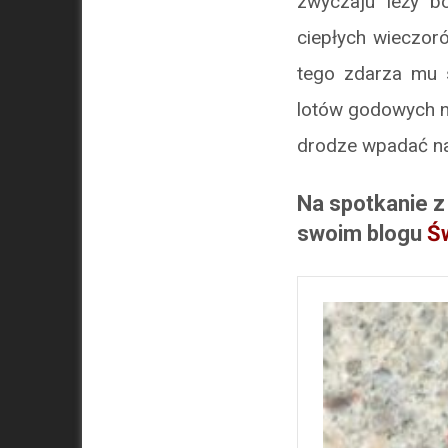
zwyczaju leży b
ciepłych wieczor
tego zdarza mu s
lotów godowych ni
drodze wpadać na
Na spotkanie z
swoim blogu
Ś