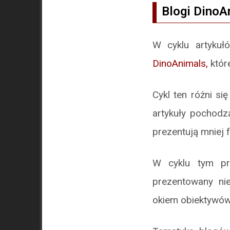
Blogi DinoA
W cyklu artyk
DinoAnimals,
któr
Cykl ten różni s
artykuły pochodz
prezentują mniej 
W cyklu tym prz
prezentowany ni
okiem obiektywó