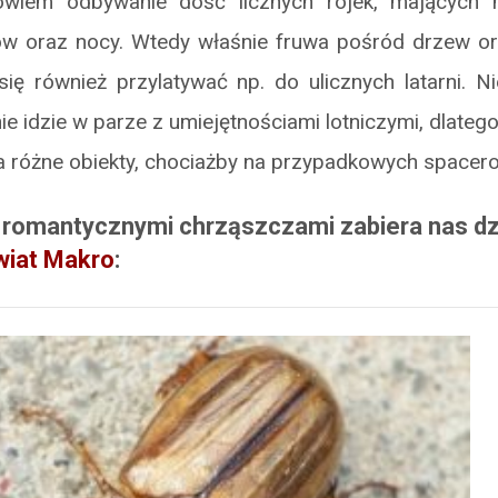
owiem odbywanie dość licznych rójek, mających 
ów oraz nocy. Wtedy właśnie fruwa pośród drzew o
ię również przylatywać np. do ulicznych latarni. Ni
e idzie w parze z umiejętnościami lotniczymi, dlateg
 różne obiekty, chociażby na przypadkowych spacer
 romantycznymi chrząszczami zabiera nas d
wiat Makro
: