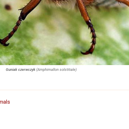
Guniak czerwczyk
(
Amphimallon solstitiale
)
mals