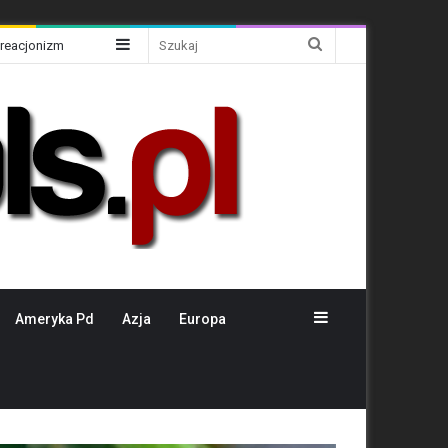
Sidebar
Szukaj
Kreacjonizm
Sidebar
Ameryka Pd
Azja
Europa