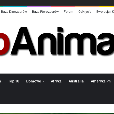
Baza Dinozaurów
Baza Pterozaurów
Forum
Odkrycia
Ewolucja i 
y
Top 10
Domowe
Afryka
Australia
Ameryka Pn