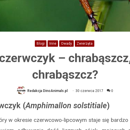
Blogi
Inne
Owady
Zwierzęta
czerwczyk – chrabąszcz,
chrabąszcz?
Redakcja DinoAnimals.pl
30 czerwca 2017
0
wczyk (
Amphimallon solstitiale
)
tóry w okresie czerwcowo-lipcowym staje się bardzo 