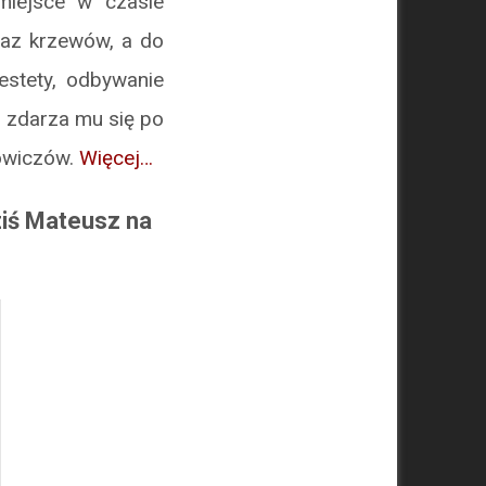
miejsce w czasie
raz krzewów, a do
estety, odbywanie
o zdarza mu się po
owiczów.
Więcej…
ziś Mateusz na