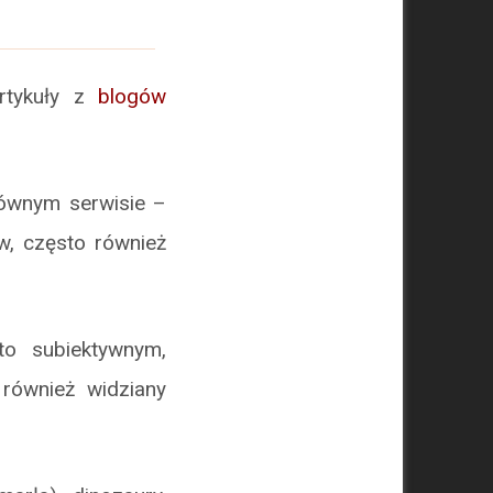
artykuły z
blogów
łównym serwisie –
w, często również
to subiektywnym,
również widziany