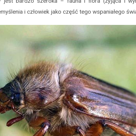
jest bardzo szeroka – fauna i flora (żyjąca i wym
myślenia i człowiek jako część tego wspaniałego świa