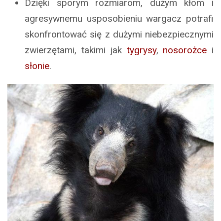
Dzięki sporym rozmiarom, dużym kłom i
agresywnemu usposobieniu wargacz potrafi
skonfrontować się z dużymi niebezpiecznymi
zwierzętami, takimi jak
tygrysy
,
nosorożce
i
słonie
.