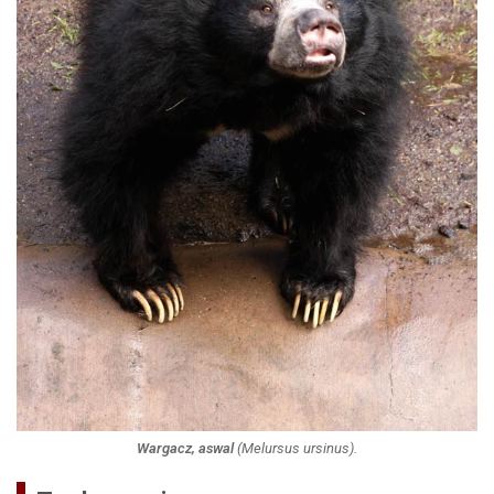
Wargacz, aswal
(
Melursus ursinus
).