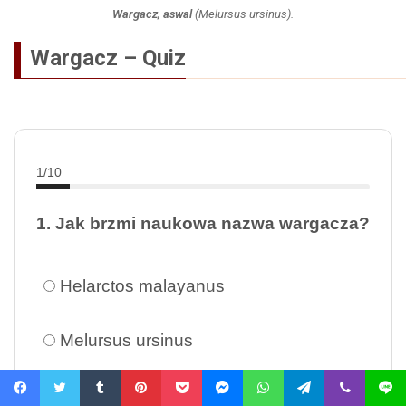
Wargacz, aswal
(
Melursus ursinus
).
Wargacz – Quiz
1/10
1. Jak brzmi naukowa nazwa wargacza?
Helarctos malayanus
Melursus ursinus
Ursus arctos
Facebook
Twitter
Tumblr
Pinterest
Pocket
Messenger
WhatsApp
Telegram
Viber
Line