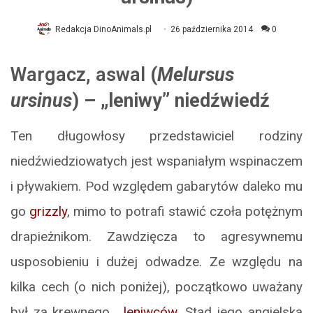
Redakcja DinoAnimals.pl
26 października 2014
0
Wargacz
,
aswal
(
Melursus
ursinus
) – „leniwy” niedźwiedź
Ten długowłosy przedstawiciel rodziny
niedźwiedziowatych jest wspaniałym wspinaczem
i pływakiem. Pod względem gabarytów daleko mu
go
grizzly
, mimo to potrafi stawić czoła potężnym
drapieżnikom. Zawdzięcza to agresywnemu
usposobieniu i dużej odwadze. Ze względu na
kilka cech (o nich poniżej), początkowo uważany
był za krewnego…
leniwców
. Stąd jego angielska