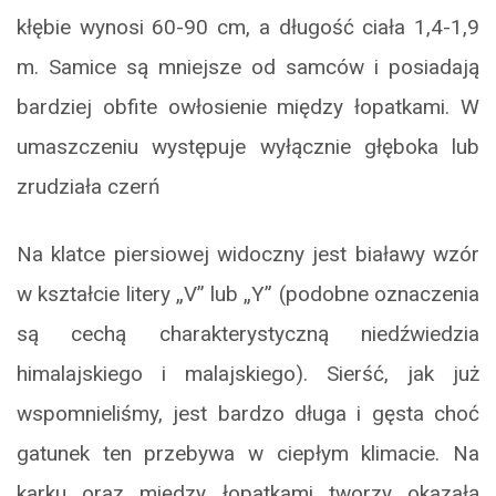
kłębie wynosi 60-90 cm, a długość ciała 1,4-1,9
m. Samice są mniejsze od samców i posiadają
bardziej obfite owłosienie między łopatkami. W
umaszczeniu występuje wyłącznie głęboka lub
zrudziała czerń
Na klatce piersiowej widoczny jest białawy wzór
w kształcie litery „V” lub „Y” (podobne oznaczenia
są cechą charakterystyczną niedźwiedzia
himalajskiego i malajskiego). Sierść, jak już
wspomnieliśmy, jest bardzo długa i gęsta choć
gatunek ten przebywa w ciepłym klimacie. Na
karku oraz między łopatkami tworzy okazałą