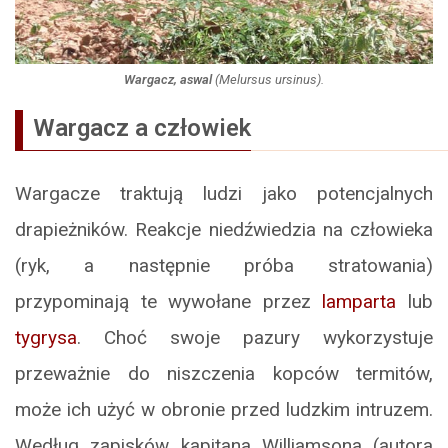
Wargacz, aswal
(
Melursus ursinus
).
Wargacz a człowiek
Wargacze traktują ludzi jako potencjalnych
drapieżników. Reakcje niedźwiedzia na człowieka
(ryk, a następnie próba stratowania)
przypominają te wywołane przez
lamparta
lub
tygrysa
. Choć swoje pazury wykorzystuje
przeważnie do niszczenia kopców termitów,
może ich użyć w obronie przed ludzkim intruzem.
Według zapisków kapitana Williamsona (autora