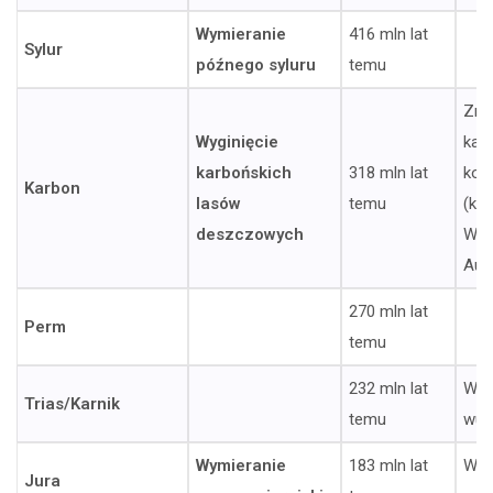
Wymieranie
416 mln lat
Sylur
późnego syluru
temu
Zmi
Wyginięcie
kat
karbońskich
318 mln lat
kos
Karbon
lasów
temu
(kra
deszczowych
Woo
Aust
270 mln lat
Perm
temu
232 mln lat
Wyb
Trias/Karnik
temu
wul
Wymieranie
183 mln lat
Wyb
Jura