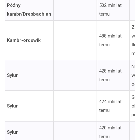
Późny
502 mln lat
kambr/Dresbachian
temu
Zlo
488 mln lat
wyc
Kambr-ordowik
temu
tle
mor
Nied
428 mln lat
Sylur
wó
temu
oce
Glo
424 mln lat
Sylur
obn
temu
poz
420 mln lat
Sylur
temu