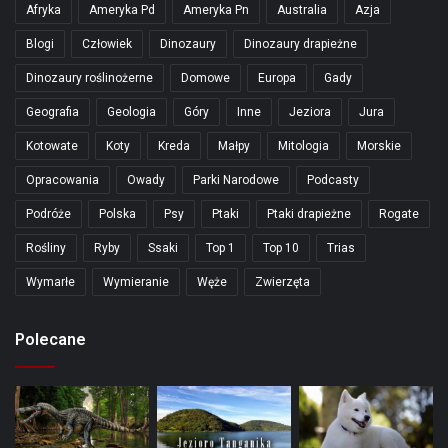
Afryka
Ameryka Pd
Ameryka Pn
Australia
Azja
Blogi
Człowiek
Dinozaury
Dinozaury drapieżne
Dinozaury roślinożerne
Domowe
Europa
Gady
Geografia
Geologia
Góry
Inne
Jeziora
Jura
Kotowate
Koty
Kreda
Małpy
Mitologia
Morskie
Opracowania
Owady
Parki Narodowe
Podcasty
Podróże
Polska
Psy
Ptaki
Ptaki drapieżne
Rogate
Rośliny
Ryby
Ssaki
Top 1
Top 10
Trias
Wymarłe
Wymieranie
Węże
Zwierzęta
Polecane