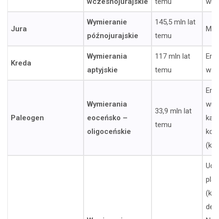
wczesnojurajskie
temu
wul
Wymieranie
145,5 mln lat
Jura
Mas
późnojurajskie
temu
Wymierania
117 mln lat
Eru
Kreda
aptyjskie
temu
w B
Eru
Wymierania
wul
33,9 mln lat
Paleogen
eoceńsko –
kat
temu
oligoceńskie
kos
(kra
Ude
plan
(kra
dep