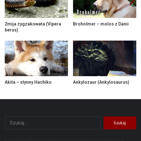
Żmija zygzakowata (Vipera
Broholmer – molos z Danii
berus)
Akita – słynny Hachiko
Ankylozaur (Ankylosaurus)
Szukaj: