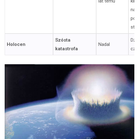
lat temu
klim
nad
pol
stro
Szósta
Dzi
Holocen
Nadal
katastrofa
czł