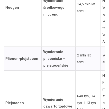
Wymieranie
Nörd
14,5 mln lat
Neogen
środkowego
Wyb
temu
miocenu
wul
Wie
tek
Wsc
Afry
Wymieranie
2 mln lat
Wyb
Pliocen-plejstocen
plioceńsko –
temu
sup
plejstoceńskie
Nie
Pra
moż
640 tys., 74
zwi
Wymieranie
Plejstocen
tys., i 13 tys.
zmi
czwartorzędowe