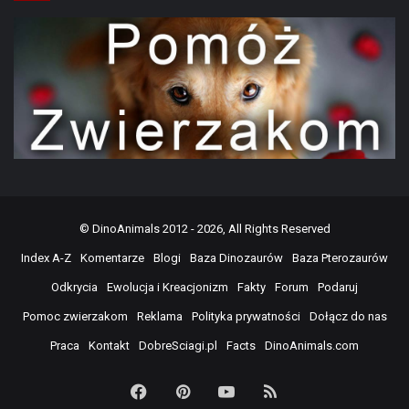
©
DinoAnimals
2012 - 2026, All Rights Reserved
Index A-Z
Komentarze
Blogi
Baza Dinozaurów
Baza Pterozaurów
Odkrycia
Ewolucja i Kreacjonizm
Fakty
Forum
Podaruj
Pomoc zwierzakom
Reklama
Polityka prywatności
Dołącz do nas
Praca
Kontakt
DobreSciagi.pl
Facts
DinoAnimals.com
Facebook
Pinterest
YouTube
RSS