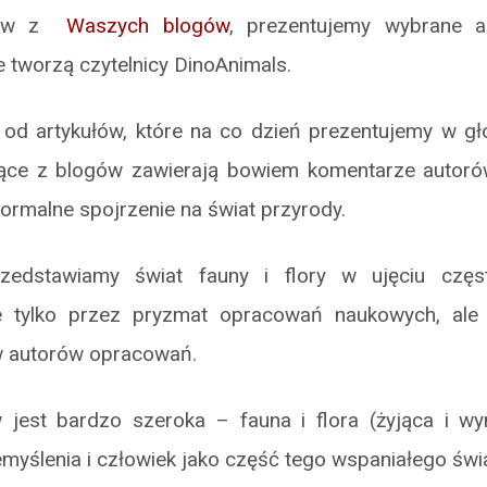
ułów z
Waszych blogów
, prezentujemy wybrane 
e tworzą czytelnicy DinoAnimals.
ię od artykułów, które na co dzień prezentujemy w g
ące z blogów zawierają bowiem komentarze autoró
formalne spojrzenie na świat przyrody.
edstawiamy świat fauny i flory w ujęciu częs
e tylko przez pryzmat opracowań naukowych, ale 
w autorów opracowań.
jest bardzo szeroka – fauna i flora (żyjąca i wym
myślenia i człowiek jako część tego wspaniałego świa