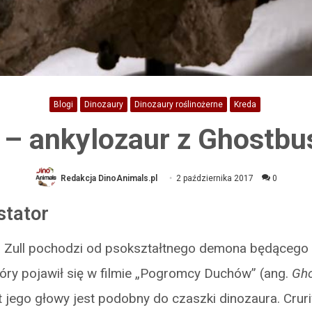
Blogi
Dinozaury
Dinozaury roślinożerne
Kreda
 – ankylozaur z Ghostbu
Redakcja DinoAnimals.pl
2 października 2017
0
stator
Zull pochodzi od psokształtnego demona będącego 
óry pojawił się w filmie „Pogromcy Duchów” (ang.
Gho
t jego głowy jest podobny do czaszki dinozaura. Cruri