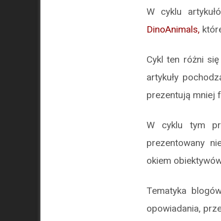
W cyklu artyk
DinoAnimals,
któr
Cykl ten różni s
artykuły pochodz
prezentują mniej 
W cyklu tym prz
prezentowany ni
okiem obiektywó
Tematyka blogów 
opowiadania, prze