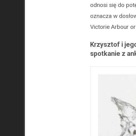
odnosi się do pot
oznacza w dosłow
Victorie Arbour o
Krzysztof i je
spotkanie z an