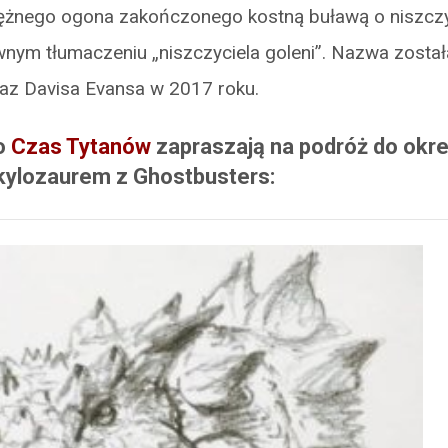
ężnego ogona zakończonego kostną buławą o niszczyci
nym tłumaczeniu „niszczyciela goleni”. Nazwa zosta
raz Davisa Evansa w 2017 roku.
go
Czas Tytanów
zapraszają na podróż do okre
kylozaurem z Ghostbusters: