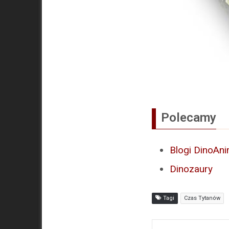
Polecamy
Blogi DinoAni
Dinozaury
Tagi
Czas Tytanów