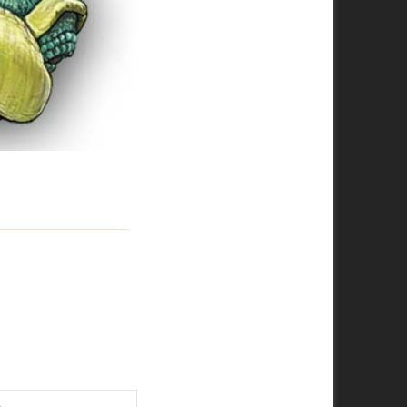
ger
Share via Email