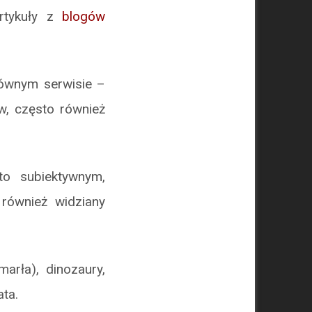
artykuły z
blogów
łównym serwisie –
w, często również
to subiektywnym,
również widziany
arła), dinozaury,
ta.