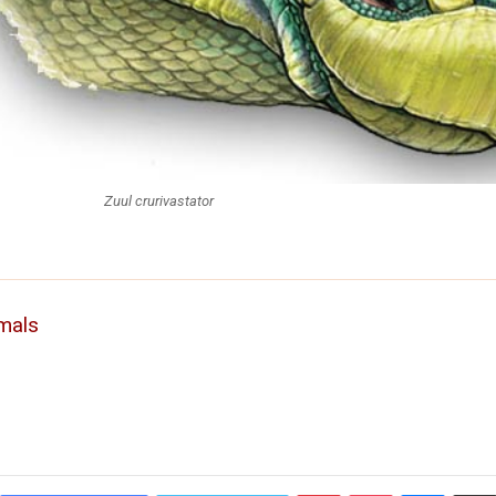
Zuul crurivastator
mals
Pinterest
Pocket
Messen