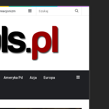
Sidebar
Szukaj
Kreacjonizm
Sidebar
Ameryka Pd
Azja
Europa