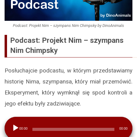
Podcast: Projekt Nim – szympans Nim Chimpsky by DinoAnimals
Podcast: Projekt Nim – szympans
Nim Chimpsky
Posłuchajcie podcastu, w którym przedstawiamy
historię Nima, szympansa, który miał przemówić.
Eksperyment, który wymknął się spod kontroli a
jego efektu były zadziwiające.
Odtwarzacz
00:00
00:00
plików