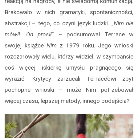
reakcją na nagrody, a nie świadomą komunikacją.
Brakowało w nich gramatyki, spontaniczności,
abstrakcji – tego, co czyni język ludzki. „
Nim nie
mówił. On prosił
” – podsumował Terrace w
swojej książce
Nim
z 1979 roku. Jego wnioski
rozczarowały wielu, którzy widzieli w szympansie
coś więcej: iskierkę umysłu pragnącego się
wyrazić. Krytycy zarzucali Terrace’owi zbyt
pochopne wnioski – może Nim potrzebował
więcej czasu, lepszej metody, innego podejścia?