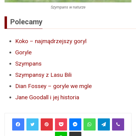
Szympans w naturze
Polecamy
Koko – najmądrzejszy goryl
Goryle
Szympans
Szympansy z Lasu Bili
Dian Fossey – goryle we mgle
Jane Goodall i jej historia
Pinterest
Pocket
Messenger
WhatsApp
Telegram
Viber
Line
Share via Email