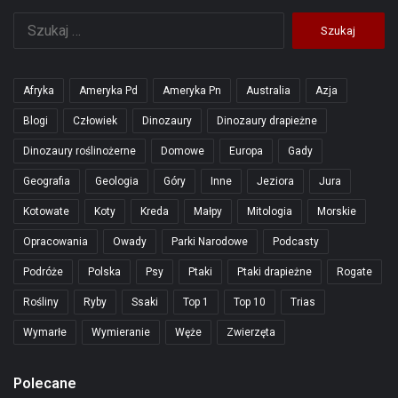
Szukaj:
Afryka
Ameryka Pd
Ameryka Pn
Australia
Azja
Blogi
Człowiek
Dinozaury
Dinozaury drapieżne
Dinozaury roślinożerne
Domowe
Europa
Gady
Geografia
Geologia
Góry
Inne
Jeziora
Jura
Kotowate
Koty
Kreda
Małpy
Mitologia
Morskie
Opracowania
Owady
Parki Narodowe
Podcasty
Podróże
Polska
Psy
Ptaki
Ptaki drapieżne
Rogate
Rośliny
Ryby
Ssaki
Top 1
Top 10
Trias
Wymarłe
Wymieranie
Węże
Zwierzęta
Polecane