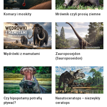
Komary i moskity
Mrównik czyli prosię ziemne
Wędrówki z mamutami
Zauroposejdon
(Sauroposeidon)
Czy hipopotamy potrafią
Nasutoceratops – niezwykły
pływać?
ceratops