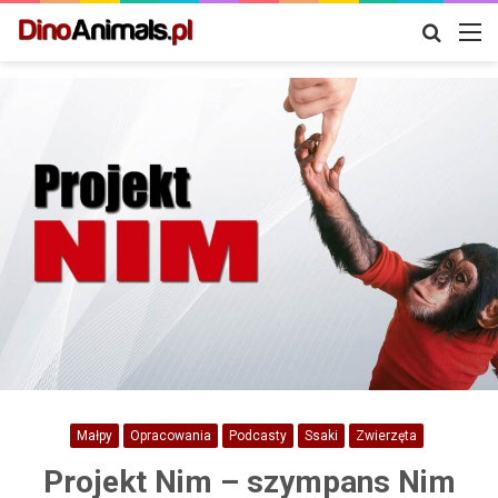
Szukaj
M
Małpy
Opracowania
Podcasty
Ssaki
Zwierzęta
Projekt Nim – szympans Nim