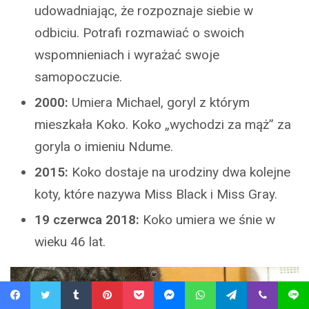
udowadniając, że rozpoznaje siebie w
odbiciu. Potrafi rozmawiać o swoich
wspomnieniach i wyrażać swoje
samopoczucie.
2000:
Umiera Michael, goryl z którym
mieszkała Koko. Koko „wychodzi za mąż” za
goryla o imieniu Ndume.
2015:
Koko dostaje na urodziny dwa kolejne
koty, które nazywa Miss Black i Miss Gray.
19 czerwca 2018:
Koko umiera we śnie w
wieku 46 lat.
Facebook
Twitter
Tumblr
Pinterest
Pocket
Messenger
WhatsApp
Telegram
Viber
Line