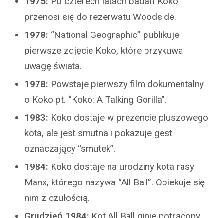
1975:
Po czterech latach badań Koko
przenosi się do rezerwatu Woodside.
1978:
“National Geographic” publikuje
pierwsze zdjęcie Koko, które przykuwa
uwagę świata.
1978:
Powstaje pierwszy film dokumentalny
o Koko pt. “Koko: A Talking Gorilla”.
1983:
Koko dostaje w prezencie pluszowego
kota, ale jest smutna i pokazuje gest
oznaczający “smutek”.
1984:
Koko dostaje na urodziny kota rasy
Manx, którego nazywa “All Ball”. Opiekuje się
nim z czułością.
Grudzień 1984:
Kot All Ball ginie potrącony