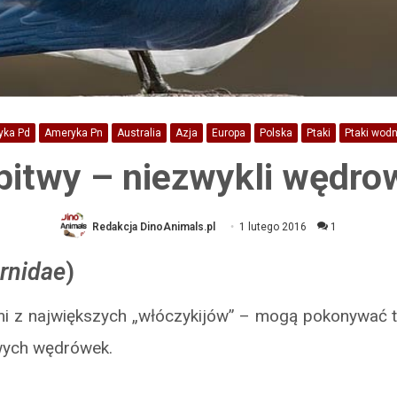
yka Pd
Ameryka Pn
Australia
Azja
Europa
Polska
Ptaki
Ptaki wod
bitwy – niezwykli wędro
Redakcja DinoAnimals.pl
1 lutego 2016
1
rnidae
)
mi z największych „włóczykijów” – mogą pokonywać t
wych wędrówek.