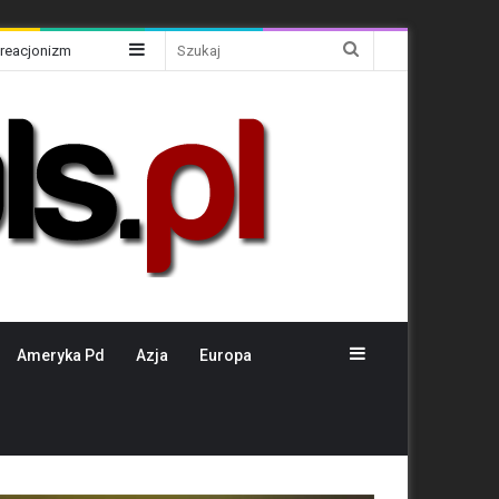
Sidebar
Szukaj
Kreacjonizm
Sidebar
Ameryka Pd
Azja
Europa