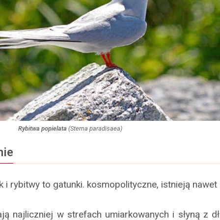
Rybitwa popielata
(
Sterna paradisaea
)
nie
k i rybitwy to gatunki. kosmopolityczne, istnieją nawet
ją najliczniej w strefach umiarkowanych i słyną z 