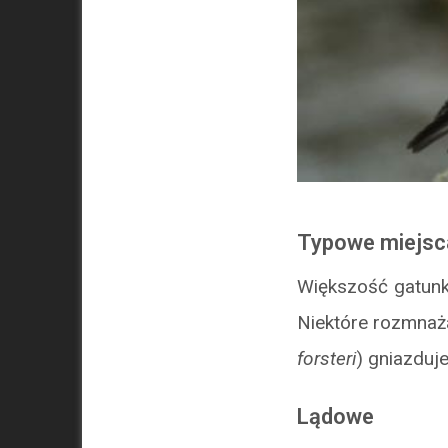
Typowe miejsc
Większość gatunk
Niektóre rozmnażaj
forsteri
) gniazduj
Lądowe