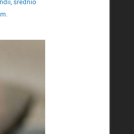
ndii, średnio
km.