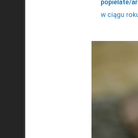
popielate/a
w ciągu rok