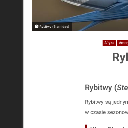
Rybitwy (Sternidae)
Afryka
Amer
Ry
Rybitwy (
Ste
Rybitwy są jedny
w czasie sezono