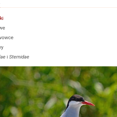
a
ki
we
owce
wy
dae
i
Sternidae