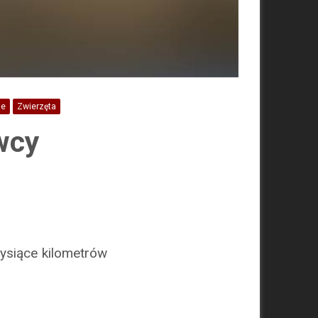
ne
Zwierzęta
wcy
ysiące kilometrów