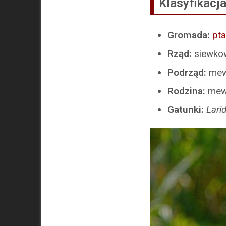
Klasyfikacj
Gromada:
pta
Rząd:
siewko
Podrząd:
mew
Rodzina:
me
Gatunki:
Lari