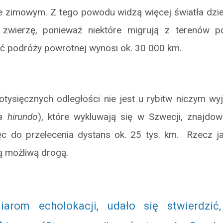
e zimowym. Z tego powodu widzą więcej światła dzie
ne zwierzę, ponieważ niektóre migrują z terenów 
ść podróży powrotnej wynosi ok. 30 000 km.
otysięcznych odległości nie jest u rybitw niczym wy
a hirundo
), które wykluwają się w Szwecji, znajd
ęc do przelecenia dystans ok. 25 tys. km. Rzecz ja
ą możliwą drogą.
iarom echolokacji, udało się stwierdzi