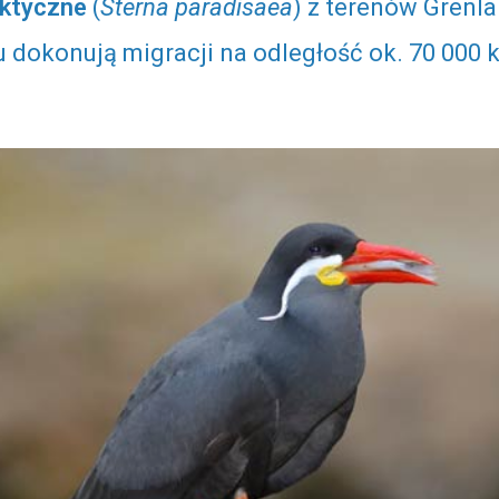
rktyczne
(
Sterna paradisaea
) z terenów Grenla
u dokonują migracji na odległość ok. 70 000 