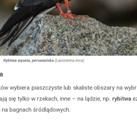
Rybitwa wąsata, peruwiańska
(
Larosterna inca
)
a
ów wybiera piaszczyste lub skaliste obszary na wybr
ą się tylko w rzekach, inne – na lądzie, np.
rybitwa 
e na bagnach śródlądowych.