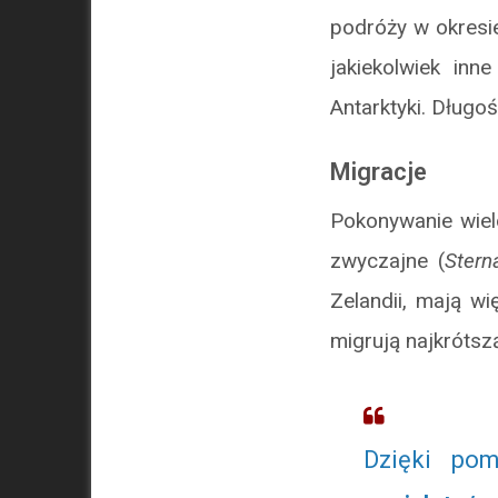
podróży w okresi
jakiekolwiek in
Antarktyki. Długo
Migracje
Pokonywanie wiel
zwyczajne (
Stern
Zelandii, mają wi
migrują najkrótsz
Dzięki pom