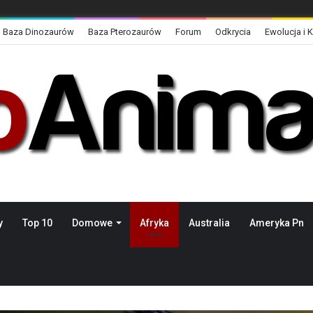
Baza Dinozaurów
Baza Pterozaurów
Forum
Odkrycia
Ewolucja i 
y
Top 10
Domowe
Afryka
Australia
Ameryka Pn