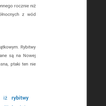
nnego rocznie niż
północnych z wód
jątkowym. Rybitwy
owane są na Nowej
sna, ptaki ten nie
ć, iż
rybitwy