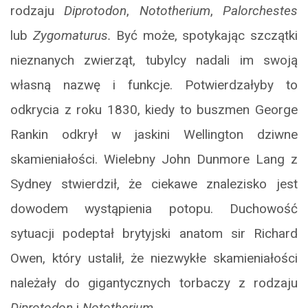
rodzaju
Diprotodon
,
Nototherium
,
Palorchestes
lub
Zygomaturus.
Być może, spotykając szczątki
nieznanych zwierząt, tubylcy nadali im swoją
własną nazwę i funkcje. Potwierdzałyby to
odkrycia z roku 1830, kiedy to buszmen George
Rankin odkrył w jaskini Wellington dziwne
skamieniałości. Wielebny John Dunmore Lang z
Sydney stwierdził, że ciekawe znalezisko jest
dowodem wystąpienia potopu. Duchowość
sytuacji podeptał brytyjski anatom sir Richard
Owen, który ustalił, że niezwykłe skamieniałości
należały do gigantycznych torbaczy z rodzaju
Diprotodon
i
Nototherium
.