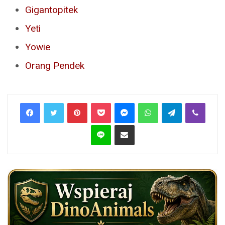
Gigantopitek
Yeti
Yowie
Orang Pendek
Pinterest
Pocket
Messenger
WhatsApp
Telegram
Viber
Line
Share via Email