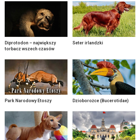
Diprotodon – największy
Seter irlandzki
torbacz wszech czasów
Park Narodowy Etoszy
Dzioborożce (Bucerotidae)