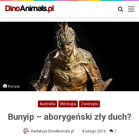
Szukaj
M
Bunyip
Australia
Mitologia
Zwierzęta
Bunyip – aborygeński zły duch?
Redakcja DinoAnimals.pl
8 lutego 2016
7