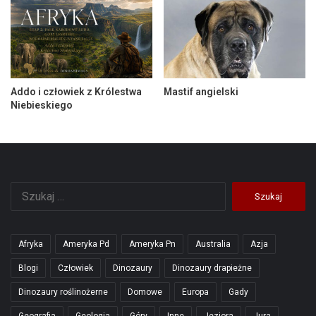
Addo i człowiek z Królestwa
Mastif angielski
Niebieskiego
Szukaj:
Afryka
Ameryka Pd
Ameryka Pn
Australia
Azja
Blogi
Człowiek
Dinozaury
Dinozaury drapieżne
Dinozaury roślinożerne
Domowe
Europa
Gady
Geografia
Geologia
Góry
Inne
Jeziora
Jura