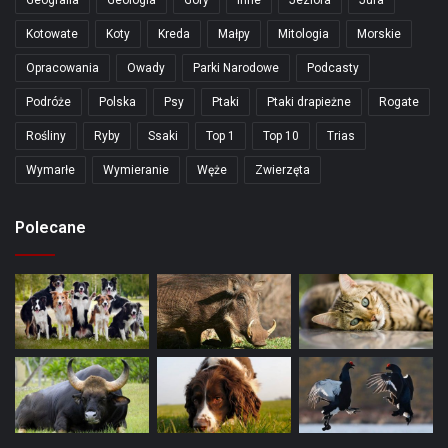
Kotowate
Koty
Kreda
Małpy
Mitologia
Morskie
Opracowania
Owady
Parki Narodowe
Podcasty
Podróże
Polska
Psy
Ptaki
Ptaki drapieżne
Rogate
Rośliny
Ryby
Ssaki
Top 1
Top 10
Trias
Wymarłe
Wymieranie
Węże
Zwierzęta
Polecane