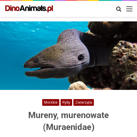
Szukaj
M
Morskie
Ryby
Zwierzęta
Mureny, murenowate
(Muraenidae)