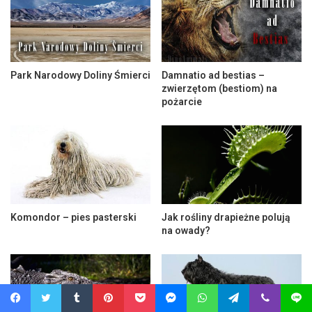
Park Narodowy Doliny Śmierci
Damnatio ad bestias –
zwierzętom (bestiom) na
pożarcie
Komondor – pies pasterski
Jak rośliny drapieżne polują
na owady?
Facebook
Twitter
Tumblr
Pinterest
Pocket
Messenger
WhatsApp
Telegram
Viber
Line