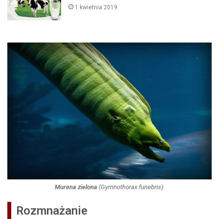
1 kwietnia 2019
Murena zielona
(
Gymnothorax funebris
).
Rozmnażanie