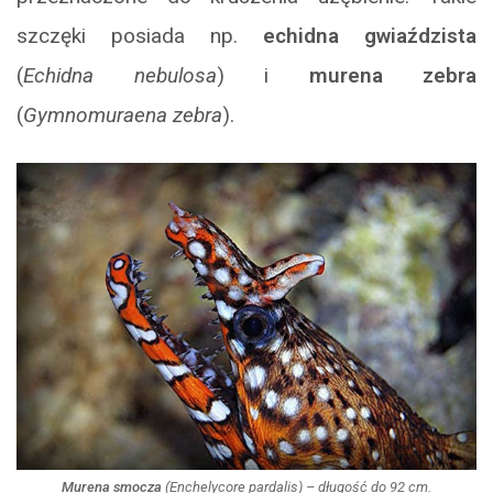
szczęki posiada np.
echidna gwiaździsta
(
Echidna nebulosa
) i
murena zebra
(
Gymnomuraena zebra
).
Murena smocza
(
Enchelycore pardalis
) – długość do 92 cm.