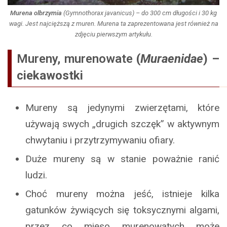
Murena olbrzymia
(
Gymnothorax javanicus
) – do 300 cm długości i 30 kg
wagi. Jest najcięższą z muren. Murena ta zaprezentowana jest również na
zdjęciu pierwszym artykułu.
Mureny, murenowate
(
Muraenidae
) –
ciekawostki
Mureny są jedynymi zwierzętami, które
używają swych „drugich szczęk” w aktywnym
chwytaniu i przytrzymywaniu ofiary.
Duże mureny są w stanie poważnie ranić
ludzi.
Choć mureny można jeść, istnieje kilka
gatunków żywiących się toksycznymi algami,
przez co mięso murenowatych może