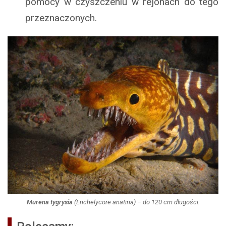
pomocy w czyszczeniu w rejonach do tego
przeznaczonych.
Murena tygrysia
(
Enchelycore anatina
) – do 120 cm długości.