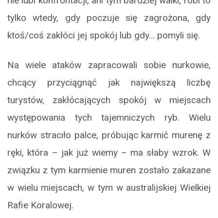
nie lubi konfrontacji, ani tym bardziej walki; robi to
tylko wtedy, gdy poczuje się zagrożona, gdy
ktoś/coś zakłóci jej spokój lub gdy… pomyli się.
Na wiele ataków zapracowali sobie nurkowie,
chcący przyciągnąć jak największą liczbę
turystów, zakłócających spokój w miejscach
występowania tych tajemniczych ryb. Wielu
nurków straciło palce, próbując karmić murenę z
ręki, która – jak już wiemy – ma słaby wzrok. W
związku z tym karmienie muren zostało zakazane
w wielu miejscach, w tym w australijskiej Wielkiej
Rafie Koralowej.