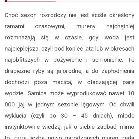
Choć sezon rozrodczy nie jest ściśle określony
ramami czasowymi, mureny najchętniej
rozmnażają się w czasie, gdy woda jest
najcieplejsza, czyli pod koniec lata lub w okresach
najobfitszych w pożywienie i schronienie. Te
drapieżne ryby są jajorodne, a do zapłodnienia
dochodzi poza macicą, w otaczającej parę
wodzie. Samica może wyprodukować nawet 10
000 jaj w jednym sezonie lęgowym. Od chwili
wyklucia (czyli po 30 – 45 dniach), młode
instynktownie wiedzą, jak o siebie zadbać, mimo
to, duża liczba nowo narodzonych muren pada