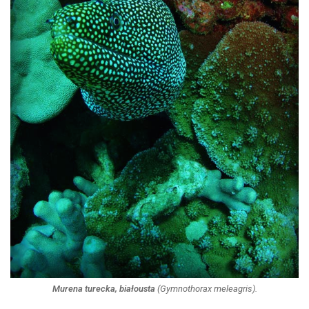
Murena turecka, białousta
(
Gymnothorax meleagris
).