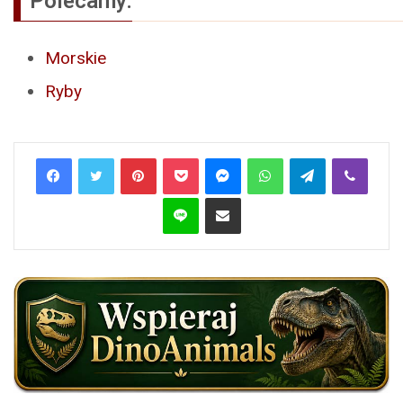
Polecamy:
Morskie
Ryby
Pinterest
Pocket
Messenger
WhatsApp
Telegram
Viber
Line
Share via Email