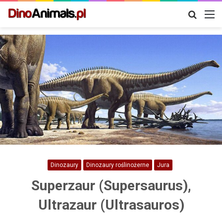
Szukaj
M
Dinozaury
Dinozaury roślinożerne
Jura
Superzaur (Supersaurus),
Ultrazaur (Ultrasauros)