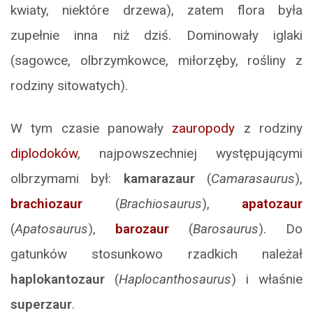
kwiaty, niektóre drzewa), zatem flora była
zupełnie inna niż dziś. Dominowały iglaki
(sagowce, olbrzymkowce, miłorzęby, rośliny z
rodziny sitowatych).
W tym czasie panowały
zauropody
z rodziny
diplodoków
, najpowszechniej występującymi
olbrzymami był:
kamarazaur
(
Camarasaurus
),
brachiozaur
(
Brachiosaurus
),
apatozaur
(
Apatosaurus
),
barozaur
(
Barosaurus
). Do
gatunków stosunkowo rzadkich należał
haplokantozaur
(
Haplocanthosaurus
) i właśnie
superzaur
.