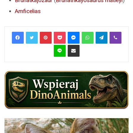
Bruhatkajozaur
(
Bruhathkayosaurus matleyi
)
Amficelias
Pinterest
Pocket
Messenger
WhatsApp
Telegram
Viber
Line
Share via Email