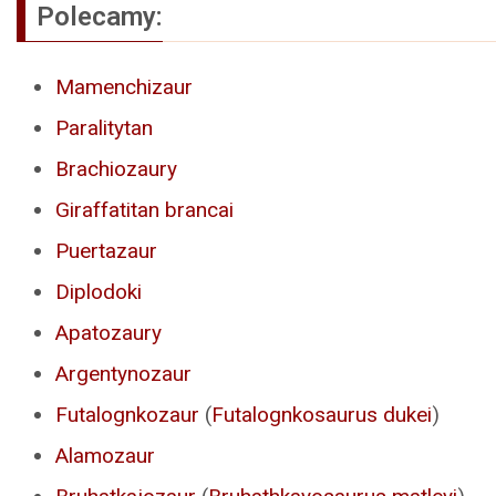
Polecamy:
Mamenchizaur
Paralitytan
Brachiozaury
Giraffatitan brancai
Puertazaur
Diplodoki
Apatozaury
Argentynozaur
Futalognkozaur
(
Futalognkosaurus dukei
)
Alamozaur