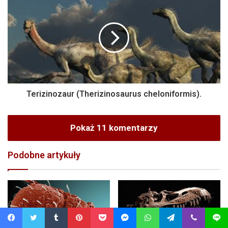
Terizinozaur (Therizinosaurus cheloniformis).
Pokaż 11 komentarzy
Podobne artykuły
Facebook
Twitter
Tumblr
Pinterest
Pocket
Messenger
WhatsApp
Telegram
Viber
Line