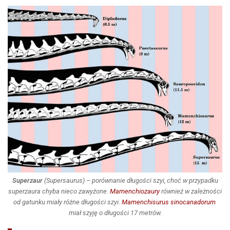
Superzaur
(
Supersaurus
) – porównanie długości szyi, choć w przypadku
superzaura chyba nieco zawyżone.
Mamenchiozaury
również w zależności
od gatunku miały różne długości szyi.
Mamenchisurus sinocanadorum
miał szyję o długości 17 metrów.