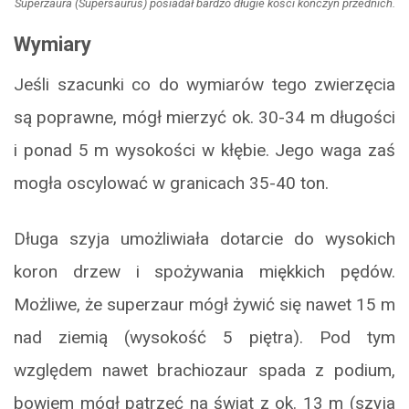
Superzaura (Supersaurus) posiadał bardzo długie kości kończyn przednich.
Wymiary
Jeśli szacunki co do wymiarów tego zwierzęcia
są poprawne, mógł mierzyć ok. 30-34 m długości
i ponad 5 m wysokości w kłębie. Jego waga zaś
mogła oscylować w granicach 35-40 ton.
Długa szyja umożliwiała dotarcie do wysokich
koron drzew i spożywania miękkich pędów.
Możliwe, że superzaur mógł żywić się nawet 15 m
nad ziemią (wysokość 5 piętra). Pod tym
względem nawet brachiozaur spada z podium,
bowiem mógł patrzeć na świat z ok. 13 m (szyja