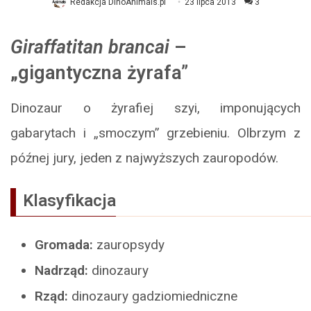
Redakcja DinoAnimals.pl
23 lipca 2013
3
Giraffatitan brancai
–
„gigantyczna żyrafa”
Dinozaur o żyrafiej szyi, imponujących
gabarytach i „smoczym” grzebieniu. Olbrzym z
późnej jury, jeden z najwyższych zauropodów.
Klasyfikacja
Gromada:
zauropsydy
Nadrząd:
dinozaury
Rząd:
dinozaury gadziomiedniczne