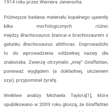
1914 roku przez Wernera Janenscha.
Późniejsze badania materiału kopalnego ujawniły
kilka morfologicznych różnic
między
Brachiosaurus
brancai
a brachiozaurem z
gatunku
Brachiosaurus
altithorax
. Doprowadziło
to do wprowadzenia oddzielnej nazwy dla
znaleziska. Zwierzę otrzymało „imię”
Giraffatitan
,
ponieważ wyglądem (a dokładniej, ułożeniem
szyi), przypominał żyrafę.
Wnikliwe analizy Michaela Taylora[1], które
opublikowano w 2009 roku głoszą, że
Giraffatitan