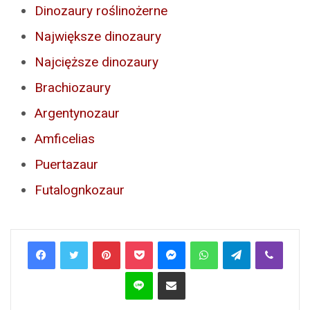
Dinozaury roślinożerne
Największe dinozaury
Najcięższe dinozaury
Brachiozaury
Argentynozaur
Amficelias
Puertazaur
Futalognkozaur
Pinterest
Pocket
Messenger
WhatsApp
Telegram
Viber
Line
Share via Email