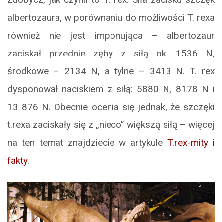
albertozaura, w porównaniu do możliwości T. rexa
również nie jest imponująca – albertozaur
zaciskał przednie zęby z siłą ok. 1536 N,
środkowe – 2134 N, a tylne – 3413 N. T. rex
dysponował naciskiem z siłą: 5880 N, 8178 N i
13 876 N. Obecnie ocenia się jednak, że szczęki
t.rexa zaciskały się z „nieco” większą siłą – więcej
na ten temat znajdziecie w artykule
T.rex-mity i
fakty
.