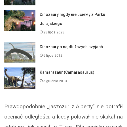
Dinozaury nigdy nie uciekły z Parku
Jurajskiego
23 lipca 2023
Dinozaury o najdłuższych szyjach
6 lipca 2012
Kamarazaur (Camarasaurus).
5 grudnia 2013
Prawdopodobnie „jaszczur z Alberty” nie potrafił
oceniać odległości, a kiedy polował nie skakał na
zdobycz, jak czynił to T. rex. Siła zacisku szczęk