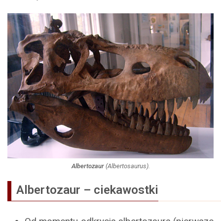
Albertozaur
(
Albertosaurus
).
Albertozaur – ciekawostki