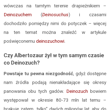
wówczas na tamtym terenie drapieżnikiem –
Deinozuchem
(
Deinosuchus
) i czasami
dochodziło pomiędzy nimi do potyczek – więcej
na ten temat można znaleźć w artykule
poświęconemu
deinozuchowi
.
Czy Albertozaur żył w tym samym czasie
co Deinozuch?
Powstaje tu pewna niezgodność
, gdyż dostępne
nam źródła podają nienakładające się okresy
panowania obu tych gadów.
Deinozuch
bowiem
występował w okresie 80-73 mln lat temu –
brakuje zatem „tylko” dwóch milionów lat, aby do