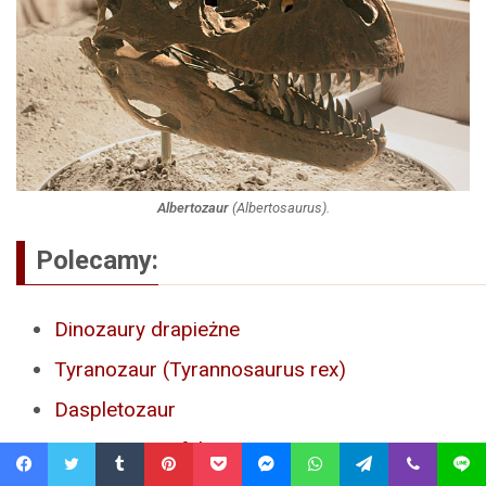
Albertozaur
(
Albertosaurus
).
Polecamy:
Dinozaury drapieżne
Tyranozaur (Tyrannosaurus rex)
Daspletozaur
T. rex – mity i fakty
Facebook
Twitter
Tumblr
Pinterest
Pocket
Messenger
WhatsApp
Telegram
Viber
Line