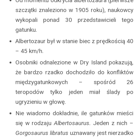
Od momentu odkrycia albertozaura (pierwsze
szczątki znaleziono w 1905 roku), naukowcy
wykopali ponad 30 przedstawicieli tego
gatunku.
Albertozaur był w stanie biec z prędkością 40
– 45 km/h.
Osobniki odnalezione w Dry Island pokazują,
że bardzo rzadko dochodziło do konfliktów
międzygatunkowych – spośród 26
teropodów tylko jeden miał ślady po
ugryzieniu w głowę.
Nie wiadomo dokładnie, ile gatunków mieści
się w rodzaju
Albertosaurus.
Jeden z nich –
Gorgosaurus libratus
uznawany jest nierzadko