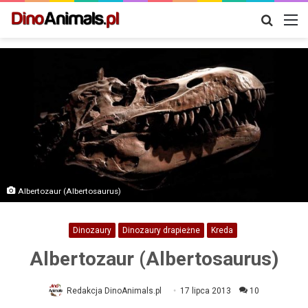
Szukaj
M
Albertozaur (Albertosaurus)
Dinozaury
Dinozaury drapieżne
Kreda
Albertozaur (Albertosaurus)
Redakcja DinoAnimals.pl
17 lipca 2013
10