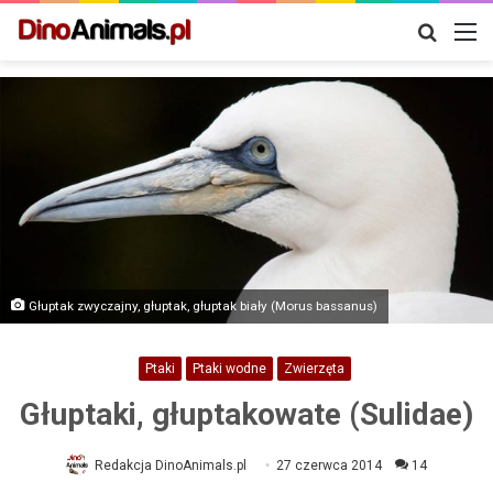
Szukaj
M
Głuptak zwyczajny, głuptak, głuptak biały (Morus bassanus)
Ptaki
Ptaki wodne
Zwierzęta
Głuptaki, głuptakowate (Sulidae)
Redakcja DinoAnimals.pl
27 czerwca 2014
14