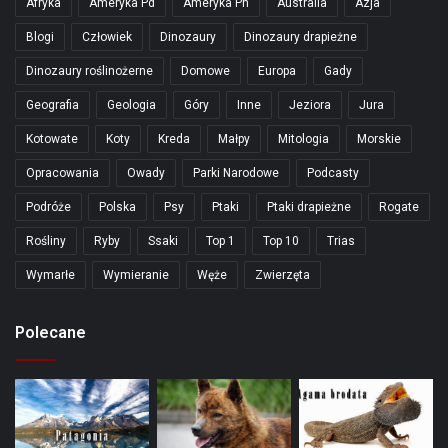
Afryka
Ameryka Pd
Ameryka Pn
Australia
Azja
Blogi
Człowiek
Dinozaury
Dinozaury drapieżne
Dinozaury roślinożerne
Domowe
Europa
Gady
Geografia
Geologia
Góry
Inne
Jeziora
Jura
Kotowate
Koty
Kreda
Małpy
Mitologia
Morskie
Opracowania
Owady
Parki Narodowe
Podcasty
Podróże
Polska
Psy
Ptaki
Ptaki drapieżne
Rogate
Rośliny
Ryby
Ssaki
Top 1
Top 10
Trias
Wymarłe
Wymieranie
Węże
Zwierzęta
Polecane