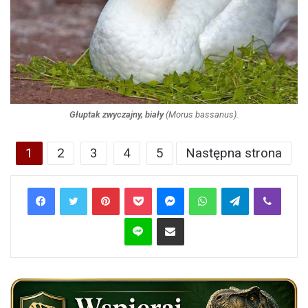
Głuptak zwyczajny, biały
(
Morus bassanus
).
1
2
3
4
5
Następna strona
Pinterest
Pocket
Messenger
WhatsApp
Telegram
Viber
Line
Share via Email