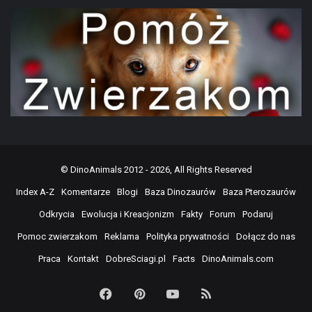
©
DinoAnimals
2012 - 2026, All Rights Reserved
Index A-Z
Komentarze
Blogi
Baza Dinozaurów
Baza Pterozaurów
Odkrycia
Ewolucja i Kreacjonizm
Fakty
Forum
Podaruj
Pomoc zwierzakom
Reklama
Polityka prywatności
Dołącz do nas
Praca
Kontakt
DobreSciagi.pl
Facts
DinoAnimals.com
Facebook
Pinterest
YouTube
RSS