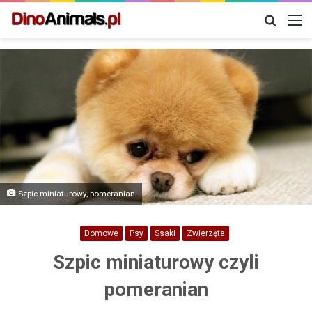
Szukaj
M
Szpic miniaturowy, pomeranian
Domowe
Psy
Ssaki
Zwierzęta
Szpic miniaturowy czyli
pomeranian