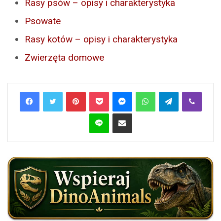
Rasy psów – opisy i charakterystyka
Psowate
Rasy kotów – opisy i charakterystyka
Zwierzęta domowe
Pinterest
Pocket
Messenger
WhatsApp
Telegram
Viber
Line
Share via Email