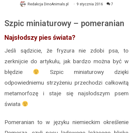
Redakcja DinoAnimals.pl
9 stycznia 2016
7
Szpic miniaturowy –
pomeranian
Najsłodszy pies świata?
Jeśli sądzicie, że fryzura nie zdobi psa, to
zerknijcie do artykułu, jak bardzo można być w
błędzie
Szpic miniaturowy dzięki
odpowiedniemu strzyżeniu przechodzi całkowitą
metamorfozę i staje się najsłodszym psem
świata
Pomeranian to w języku niemieckim określenie
Pomorza, czyli pasu lądowego leżącego blisko