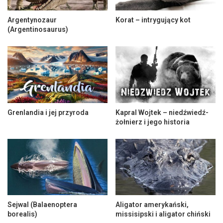
Argentynozaur
Korat – intrygujący kot
(Argentinosaurus)
Grenlandia i jej przyroda
Kapral Wojtek – niedźwiedź-
żołnierz i jego historia
Sejwal (Balaenoptera
Aligator amerykański,
borealis)
missisipski i aligator chiński