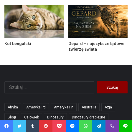
Kot bengalski
Gepard – najszybsze lądowe
zwierzę świata
Szukaj:
Afryka
Ameryka Pd
Ameryka Pn
Australia
Azja
Blogi
Człowiek
Dinozaury
Dinozaury drapieżne
Dinozaury roślinożerne
Domowe
Europa
Gady
Facebook
Twitter
Tumblr
Pinterest
Pocket
Messenger
WhatsApp
Telegram
Viber
Line