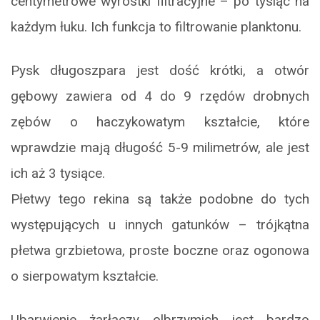
centymetrowe wyrostki filtracyjne – po tysiąc na
każdym łuku. Ich funkcja to filtrowanie planktonu.
Pysk długoszpara jest dość krótki, a otwór
gębowy zawiera od 4 do 9 rzędów drobnych
zębów o haczykowatym kształcie, które
wprawdzie mają długość 5-9 milimetrów, ale jest
ich aż 3 tysiące.
Płetwy tego rekina są także podobne do tych
występujących u innych gatunków – trójkątna
płetwa grzbietowa, proste boczne oraz ogonowa
o sierpowatym kształcie.
Ubarwienie żarłaczy olbrzymich jest bardzo