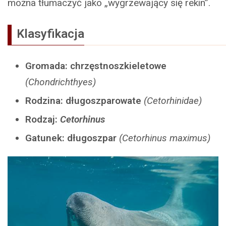
można tłumaczyć jako „wygrzewający się rekin”.
Klasyfikacja
Gromada: chrzęstnoszkieletowe
(Chondrichthyes)
Rodzina: długoszparowate
(Cetorhinidae)
Rodzaj:
Cetorhinus
Gatunek: długoszpar
(Cetorhinus maximus)