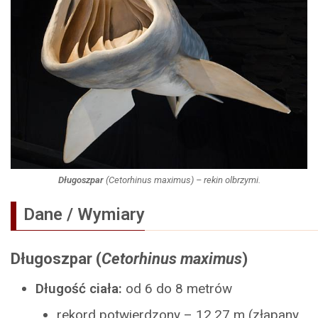
Długoszpar
(
Cetorhinus maximus
) – rekin olbrzymi.
Dane / Wymiary
Długoszpar (
Cetorhinus maximus
)
Długość ciała:
od 6 do 8 metrów
rekord potwierdzony – 12,27 m (złapany