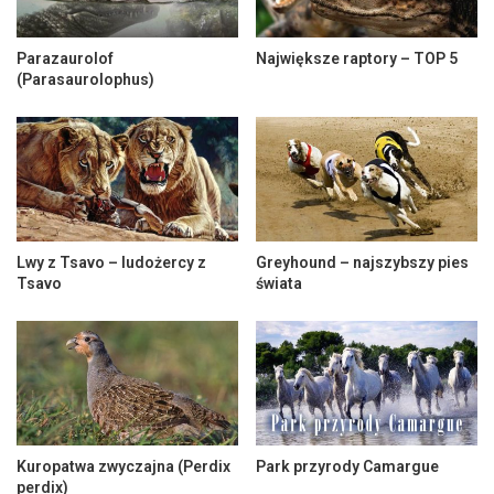
Parazaurolof
Największe raptory – TOP 5
(Parasaurolophus)
Lwy z Tsavo – ludożercy z
Greyhound – najszybszy pies
Tsavo
świata
Kuropatwa zwyczajna (Perdix
Park przyrody Camargue
perdix)