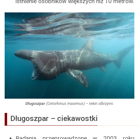
istnienie osobników większych niż 10 metrów.
Długoszpar
(
Cetorhinus maximus
) – rekin olbrzymi.
Długoszpar – ciekawostki
Badania przeprowadzone w 2003 roku