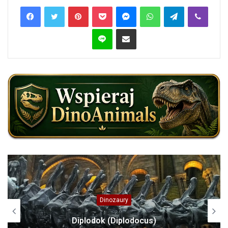
Pinterest
Pocket
Messenger
WhatsApp
Telegram
Viber
Line
Share via Email
Dinozaury
Diplodok (Diplodocus)