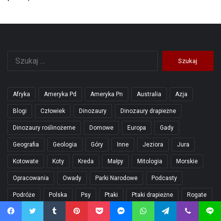
Szukaj:
Afryka
Ameryka Pd
Ameryka Pn
Australia
Azja
Blogi
Człowiek
Dinozaury
Dinozaury drapieżne
Dinozaury roślinożerne
Domowe
Europa
Gady
Geografia
Geologia
Góry
Inne
Jeziora
Jura
Kotowate
Koty
Kreda
Małpy
Mitologia
Morskie
Opracowania
Owady
Parki Narodowe
Podcasty
Podróże
Polska
Psy
Ptaki
Ptaki drapieżne
Rogate
Ryby
Ssaki
Top 1
Top 10
Trias
Walenie
Facebook
Twitter
Tumblr
Pinterest
Pocket
Messenger
WhatsApp
Telegram
Viber
Line