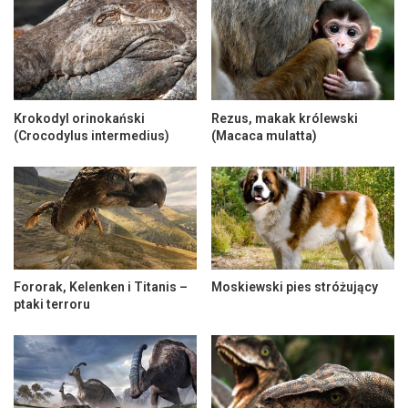
Krokodyl orinokański
Rezus, makak królewski
(Crocodylus intermedius)
(Macaca mulatta)
Fororak, Kelenken i Titanis –
Moskiewski pies stróżujący
ptaki terroru