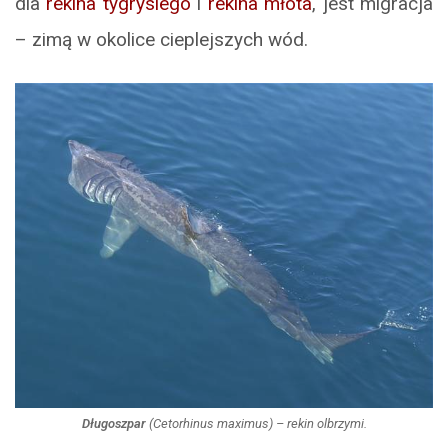
dla
rekina tygrysiego
i
rekina młota
, jest migracja
– zimą w okolice cieplejszych wód.
Długoszpar
(
Cetorhinus maximus
) – rekin olbrzymi.