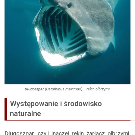
Długoszpar
(
Cetorhinus maximus
) – rekin olbrzymi.
Występowanie i środowisko
naturalne
Długoszpar, czyli inaczej rekin żarłacz olbrzymi,