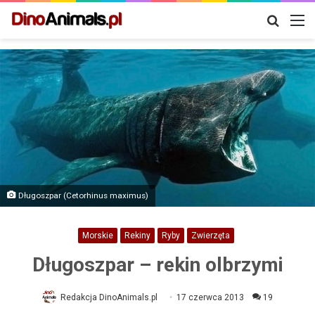
Szukaj
M
Długoszpar (Cetorhinus maximus)
Morskie
Rekiny
Ryby
Zwierzęta
Długoszpar – rekin olbrzymi
Redakcja DinoAnimals.pl
17 czerwca 2013
19