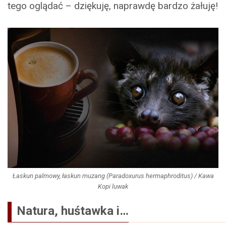
tego oglądać – dziękuję, naprawdę bardzo żałuję!
Łaskun palmowy, łaskun muzang (Paradoxurus hermaphroditus) / Kawa
Kopi luwak
Natura, huśtawka i…