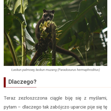
Łaskun palmowy, łaskun muzang (Paradoxurus hermaphroditus)
Dlaczego?
Teraz zezłoszczona ciągle biję się z myślami,
pytam – dlaczego tak zabójczo uparcie pije się tę