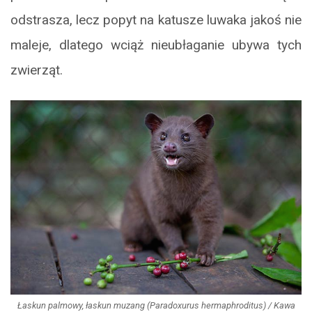
odstrasza, lecz popyt na katusze luwaka jakoś nie
maleje, dlatego wciąż nieubłaganie ubywa tych
zwierząt.
Łaskun palmowy, łaskun muzang (Paradoxurus hermaphroditus) / Kawa