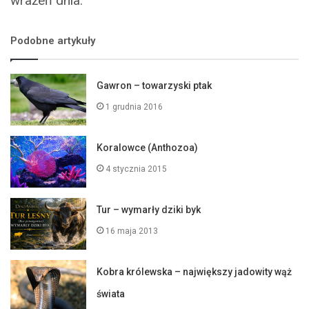
wrażeń dnia.
Podobne artykuły
Gawron – towarzyski ptak
1 grudnia 2016
Koralowce (Anthozoa)
4 stycznia 2015
Tur – wymarły dziki byk
16 maja 2013
Kobra królewska – największy jadowity wąż
świata