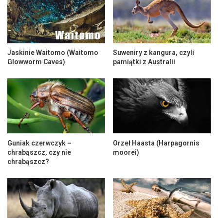
Jaskinie Waitomo (Waitomo
Suweniry z kangura, czyli
Glowworm Caves)
pamiątki z Australii
Guniak czerwczyk –
Orzeł Haasta (Harpagornis
chrabąszcz, czy nie
moorei)
chrabąszcz?