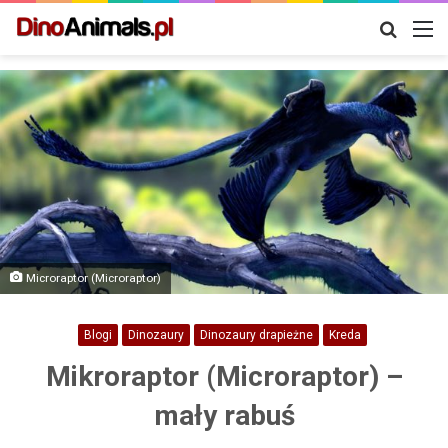
Szukaj
M
Microraptor (Microraptor)
Blogi
Dinozaury
Dinozaury drapieżne
Kreda
Mikroraptor (Microraptor) –
mały rabuś