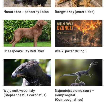
Nosorożec – pancerny kolos
Rozgwiazdy (Asteroidea)
Chesapeake Bay Retriever
Wielki pożar dżungli
Wojownik wspaniały
Najmniejsze dinozaury –
(Stephanoaetus coronatus)
Kompsognat
(Compsognathus)