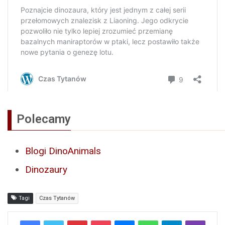
Polecamy
Blogi DinoAnimals
Dinozaury
Tagi
Czas Tytanów
Pinterest
Pocket
Messenger
WhatsApp
Telegram
Viber