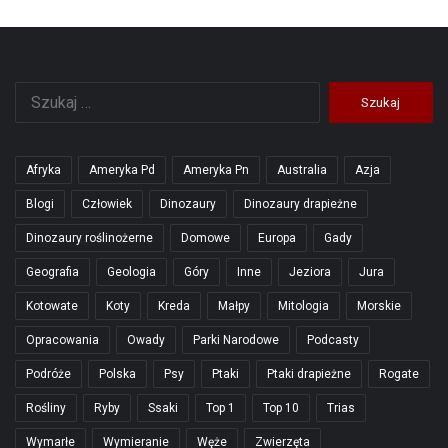
Szukaj:
Afryka
Ameryka Pd
Ameryka Pn
Australia
Azja
Blogi
Człowiek
Dinozaury
Dinozaury drapieżne
Dinozaury roślinożerne
Domowe
Europa
Gady
Geografia
Geologia
Góry
Inne
Jeziora
Jura
Kotowate
Koty
Kreda
Małpy
Mitologia
Morskie
Opracowania
Owady
Parki Narodowe
Podcasty
Podróże
Polska
Psy
Ptaki
Ptaki drapieżne
Rogate
Rośliny
Ryby
Ssaki
Top 1
Top 10
Trias
Wymarłe
Wymieranie
Węże
Zwierzęta