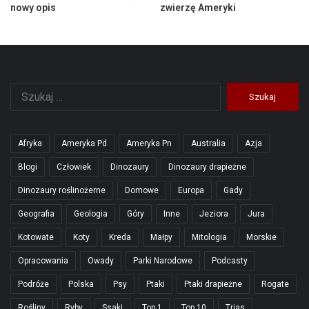
nowy opis
zwierzę Ameryki
Szukaj:
Afryka
Ameryka Pd
Ameryka Pn
Australia
Azja
Blogi
Człowiek
Dinozaury
Dinozaury drapieżne
Dinozaury roślinożerne
Domowe
Europa
Gady
Geografia
Geologia
Góry
Inne
Jeziora
Jura
Kotowate
Koty
Kreda
Małpy
Mitologia
Morskie
Opracowania
Owady
Parki Narodowe
Podcasty
Podróże
Polska
Psy
Ptaki
Ptaki drapieżne
Rogate
Rośliny
Ryby
Ssaki
Top 1
Top 10
Trias