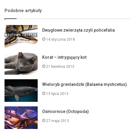
Podobne artykuły
Dwugłowe zwierzęta czyli policefalia
14 stycznia 2018
Korat – intrygujący kot
21 kwietnia 2015
Wieloryb grenlandzki (Balaena mysticetus).
13 lipca 2013
Ośmiornice (Octopoda)
27 maja 2013