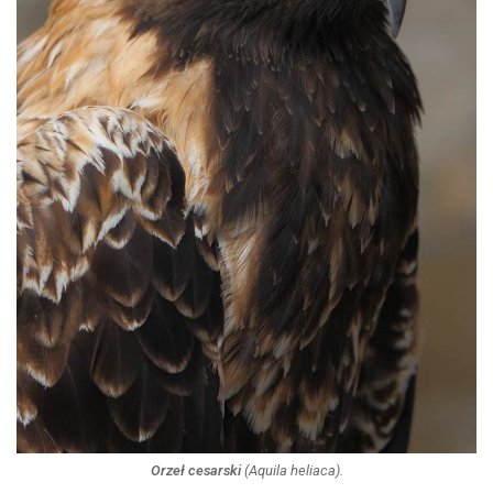
Orzeł cesarski
(
Aquila heliaca
).