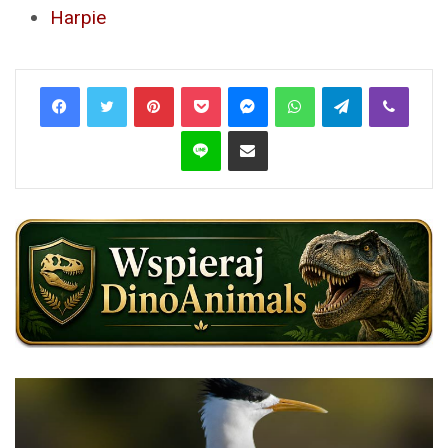
Harpie
Pinterest
Pocket
Messenger
WhatsApp
Telegram
Viber
Line
Share via Email