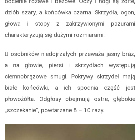
odcienie rdzawe i beżowe. Oczy i nogi są żółte,
dziób szary, a końcówka czarna. Skrzydła, ogon,
głowa i stopy z zakrzywionymi pazurami
charakteryzują się dużymi rozmiarami.
U osobników niedojrzałych przeważa jasny brąz,
a na głowie, piersi i skrzydłach występują
ciemnobrązowe smugi. Pokrywy skrzydeł mają
białe końcówki, a ich spodnia część jest
płowożółta. Odgłosy obejmują ostre, głębokie
„szczekanie”, powtarzane 8 – 10 razy.