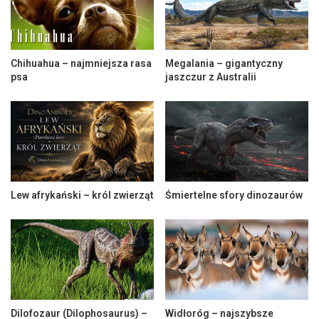
Chihuahua – najmniejsza rasa
Megalania – gigantyczny
psa
jaszczur z Australii
Lew afrykański – król zwierząt
Śmiertelne sfory dinozaurów
Dilofozaur (Dilophosaurus) –
Widłoróg – najszybsze