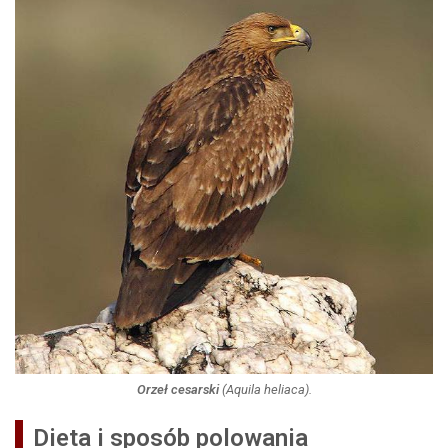
Orzeł cesarski
(
Aquila heliaca
).
Dieta i sposób polowania