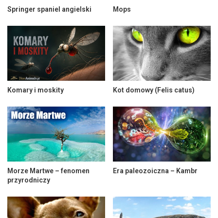
Springer spaniel angielski
Mops
Komary i moskity
Kot domowy (Felis catus)
Morze Martwe – fenomen
Era paleozoiczna – Kambr
przyrodniczy