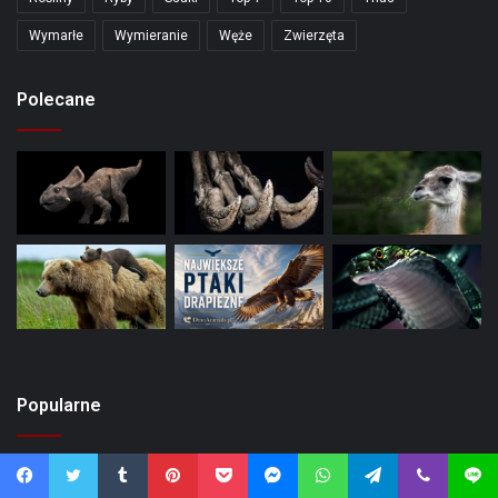
Wymarłe
Wymieranie
Węże
Zwierzęta
Polecane
Popularne
Facebook
Twitter
Tumblr
Pinterest
Pocket
Messenger
WhatsApp
Telegram
Viber
Line