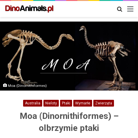
Szukaj
M
Moa (Dinornithiformes)
Australia
Nieloty
Ptaki
Wymarłe
Zwierzęta
Moa (Dinornithiformes) –
olbrzymie ptaki