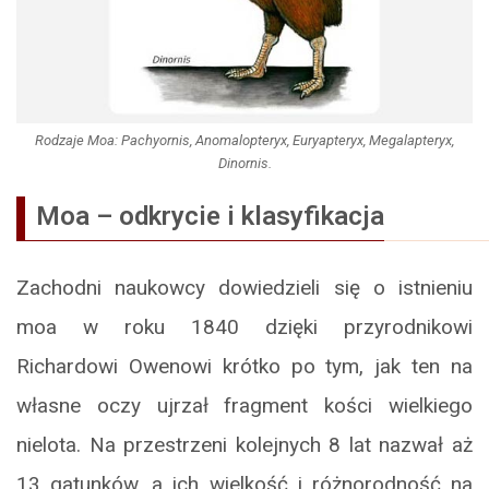
Rodzaje Moa:
Pachyornis
,
Anomalopteryx
,
Euryapteryx
,
Megalapteryx
,
Dinornis
.
Moa – odkrycie i klasyfikacja
Zachodni naukowcy dowiedzieli się o istnieniu
moa w roku 1840 dzięki przyrodnikowi
Richardowi Owenowi krótko po tym, jak ten na
własne oczy ujrzał fragment kości wielkiego
nielota. Na przestrzeni kolejnych 8 lat nazwał aż
13 gatunków, a ich wielkość i różnorodność na