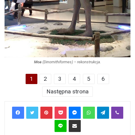
Moa
(Dinornithiformes) – rekonstrukcja.
1
2
3
4
5
6
Następna strona
Pinterest
Pocket
Messenger
WhatsApp
Telegram
Viber
Line
Share via Email