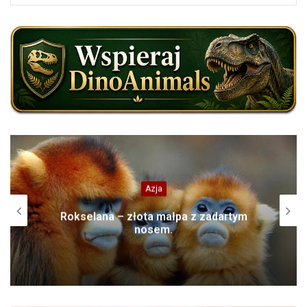
Dinozaury
Welociraptor (Velociraptor) –
krwiożerczy zabójca