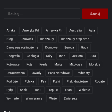
Szukaj:
Afryka
Ameryka Pd
Ameryka Pn
Australia
Azja
Blogi
Człowiek
Dinozaury
Dinozaury drapieżne
Dinozaury roślinożerne
Domowe
Europa
Gady
Geografia
Geologia
Góry
Inne
Jeziora
Jura
Kotowate
Koty
Kreda
Małpy
Mitologia
Morskie
Opracowania
Owady
Parki Narodowe
Podcasty
Podróże
Polska
Psy
Ptaki
Ptaki drapieżne
Rogate
Ryby
Ssaki
Top 1
Top 10
Trias
Walenie
Wymarłe
Wymieranie
Węże
Zwierzęta